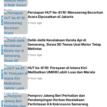
L
Persiapan HUT Ke-81 RI: Mensesneg Bocorkan
Acara Dipusatkan di Jakarta
B
E
R
I
T
A
N
A
S
I
O
N
A
2 hour ago
G
Detik-detik Kecelakaan Kereta Api di
Semarang, Siswa SD Tewas Usai Motor Tetap
B
E
R
I
T
A
S
E
M
A
R
A
N
Melintas
2 hour ago
I
HUT ke-81 RI: Perayaan di Istana Kini
B
E
R
I
T
A
E
K
O
N
O
M
Melibatkan UMKM Lebih Luas dan Merata
4 hour ago
G
Pemprov Jateng Beri Perhatian dan
Pendampingan Korban Kecelakaan
B
E
R
I
T
A
S
E
M
A
R
A
N
Perlintasan KA Kokrosono Semarang