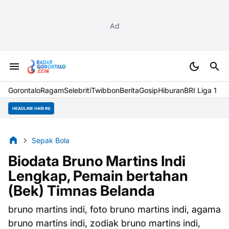
Ad
Gorontalo
Ragam
Selebriti
Twibbon
Berita
Gosip
Hiburan
BRI Liga 1
HEADLINE HARI INI
Sepak Bola
Biodata Bruno Martins Indi
Lengkap, Pemain bertahan
(Bek) Timnas Belanda
bruno martins indi, foto bruno martins indi, agama
bruno martins indi, zodiak bruno martins indi,