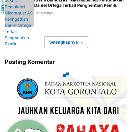
A
M
E
R
I
K
A
S
E
R
I
K
A
T
Daniel Ortega Terkait Penghentian Pemilu
13 hour ago
Selengkapnya
Posting Komentar