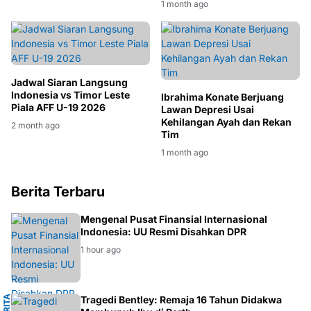
1 month ago
Jadwal Siaran Langsung
Indonesia vs Timor Leste
Ibrahima Konate Berjuang
Piala AFF U-19 2026
Lawan Depresi Usai
Kehilangan Ayah dan Rekan
2 month ago
Tim
1 month ago
Berita Terbaru
EKONOMI
Mengenal Pusat Finansial Internasional
Indonesia: UU Resmi Disahkan DPR
1 hour ago
B
E
R
I
T
A
P
E
R
T
Tragedi Bentley: Remaja 16 Tahun Didakwa
H