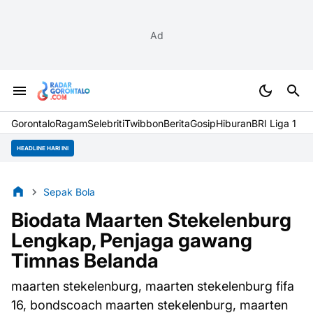
Ad
Gorontalo
Ragam
Selebriti
Twibbon
Berita
Gosip
Hiburan
BRI Liga 1
HEADLINE HARI INI
Sepak Bola
Biodata Maarten Stekelenburg
Lengkap, Penjaga gawang
Timnas Belanda
maarten stekelenburg, maarten stekelenburg fifa
16, bondscoach maarten stekelenburg, maarten