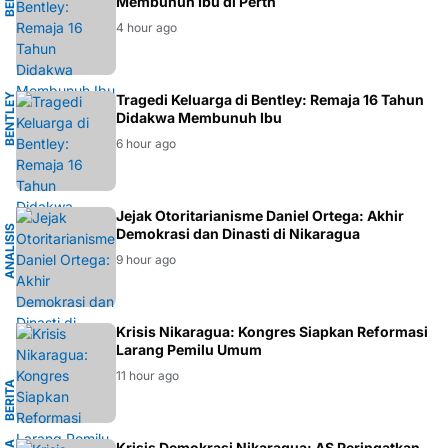
Membunuh Ibu di Perth
4 hour ago
B
E
N
T
E
Y
P
E
R
T
Tragedi Keluarga di Bentley: Remaja 16 Tahun
L
H
Didakwa Membunuh Ibu
6 hour ago
K
Jejak Otoritarianisme Daniel Ortega: Akhir
A
N
A
L
I
S
I
S
G
E
O
P
O
L
I
T
I
Demokrasi dan Dinasti di Nikaragua
9 hour ago
L
Krisis Nikaragua: Kongres Siapkan Reformasi
Larang Pemilu Umum
11 hour ago
B
E
R
I
T
A
I
N
T
E
R
N
A
S
I
O
N
A
Krisis Demokrasi Nikaragua: AS Peringatkan