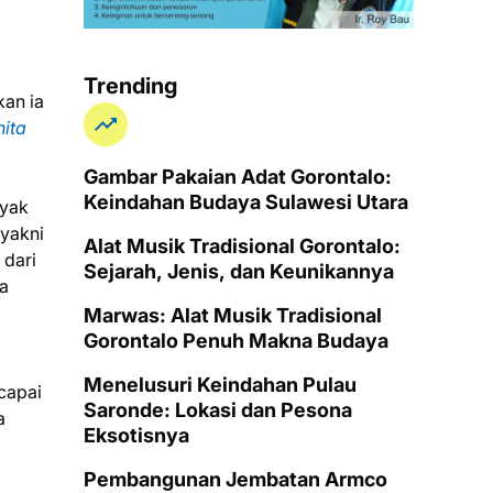
Trending
kan ia
ita
Gambar Pakaian Adat Gorontalo:
Keindahan Budaya Sulawesi Utara
nyak
 yakni
Alat Musik Tradisional Gorontalo:
 dari
Sejarah, Jenis, dan Keunikannya
a
Marwas: Alat Musik Tradisional
Gorontalo Penuh Makna Budaya
Menelusuri Keindahan Pulau
capai
Saronde: Lokasi dan Pesona
a
Eksotisnya
Pembangunan Jembatan Armco