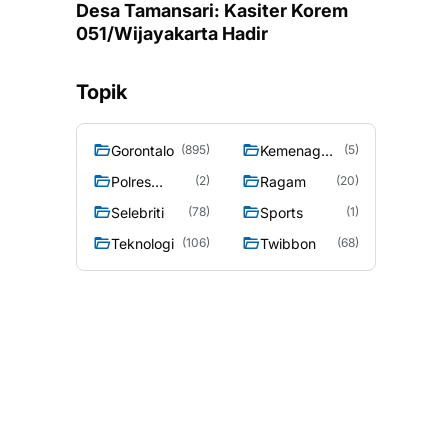
Desa Tamansari: Kasiter Korem
051/Wijayakarta Hadir
Topik
Gorontalo
Kemenag
(895)
(5)
Gorontalo
Polres
Ragam
(2)
(20)
Gorontalo
Selebriti
Sports
(78)
(1)
Teknologi
Twibbon
(106)
(68)