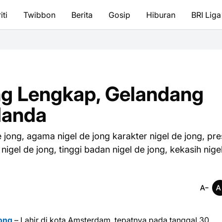
iti
Twibbon
Berita
Gosip
Hiburan
BRI Liga
ng Lengkap, Gelandang
landa
de jong, agama nigel de jong karakter nigel de jong, pre
r nigel de jong, tinggi badan nigel de jong, kekasih nige
Jong
– Lahir di kota Amsterdam, tepatnya pada tanggal 30