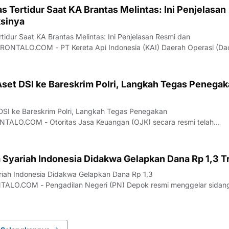
s Tertidur Saat KA Brantas Melintas: Ini Penjelasan
sinya
tidur Saat KA Brantas Melintas: Ini Penjelasan Resmi dan
NTALO.COM - PT Kereta Api Indonesia (KAI) Daerah Operasi (Da
an klarifikasi resmi terkait insiden palang pintu perlintasan di
an Purwoasri, Kabupaten Kediri, Jaw
set DSI ke Bareskrim Polri, Langkah Tegas Penega
SI ke Bareskrim Polri, Langkah Tegas Penegakan
LO.COM - Otoritas Jasa Keuangan (OJK) secara resmi telah
h aset milik PT Dana Syariah Indonesia (PT DSI) kepada Bareskrim P
i merupakan bentuk dukungan nyata OJK dalam mempros
 Syariah Indonesia Didakwa Gelapkan Dana Rp 1,3 Tr
riah Indonesia Didakwa Gelapkan Dana Rp 1,3
ALO.COM - Pengadilan Negeri (PN) Depok resmi menggelar sidan
an penggelapan dana yang melibatkan petinggi PT Dana Syariah
rsidangan yang berlangsung pada Rabu (22/7/2026), tiga oran