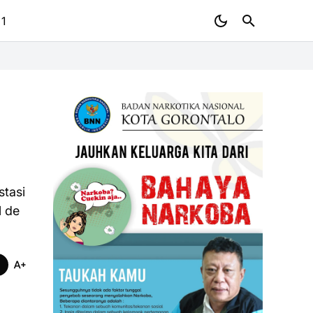
 1
stasi
l de