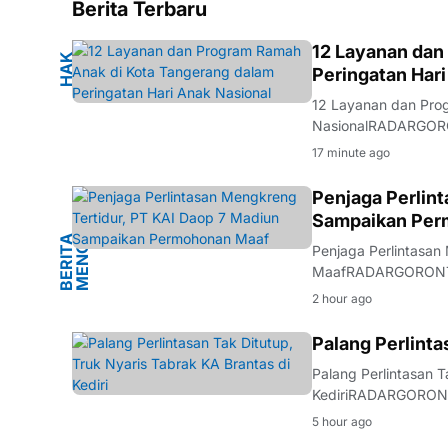
Berita Terbaru
K
12 Layanan dan
H
A
K
A
N
A
Peringatan Hari
12 Layanan dan Pro
NasionalRADARGORON
memperingati Hari A
17 minute ago
sekaligus menegask
G
Penjaga Perlin
Sampaikan Per
B
E
R
I
T
A
M
E
N
G
K
R
E
N
Penjaga Perlintasa
MaafRADARGORONTALO
terbuka menyampaik
2 hour ago
terkait insiden yang
BERITA
Palang Perlinta
Palang Perlintasan T
KediriRADARGORONTA
api Simpang Mengkre
5 hour ago
Brantas. Keamanan p