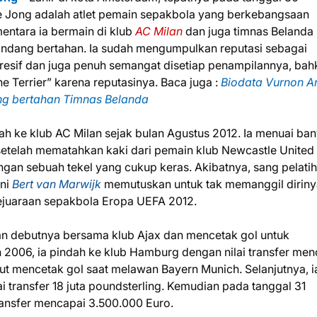
 Jong adalah atlet pemain sepakbola yang berkebangsaan
entara ia bermain di klub
AC Milan
dan juga timnas Belanda
andang bertahan. Ia sudah mengumpulkan reputasi sebagai
esif dan juga penuh semangat disetiap penampilannya, bah
The Terrier” karena reputasinya. Baca juga :
Biodata Vurnon An
g bertahan Timnas Belanda
h ke klub AC Milan sejak bulan Agustus 2012. Ia menuai ba
 setelah mematahkan kaki dari pemain klub Newcastle United
gan sebuah tekel yang cukup keras. Akibatnya, sang pelatih
kni
Bert van Marwijk
memutuskan untuk tak memanggil diriny
kejuaraan sepakbola Eropa UEFA 2012.
 debutnya bersama klub Ajax dan mencetak gol untuk
 2006, ia pindah ke klub Hamburg dengan nilai transfer men
t mencetak gol saat melawan Bayern Munich. Selanjutnya, i
i transfer 18 juta poundsterling. Kemudian pada tanggal 31
ransfer mencapai 3.500.000 Euro.