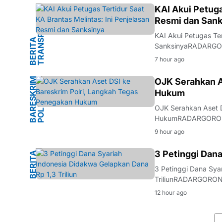
I
KAI Akui Petuga
Resmi dan Sank
KAI Akui Petugas Ter
B
E
R
I
T
A
T
R
A
N
S
P
O
R
T
A
S
SanksinyaRADARGORO
Madiun telah memberik
7 hour ago
Mengkreng, Kecamat
B
A
R
S
K
R
I
M
P
O
L
R
OJK Serahkan A
Hukum
E
I
OJK Serahkan Aset D
HukumRADARGORONTA
menyerahkan sejumla
9 hour ago
Penyerahan aset in
M
3 Petinggi Dana
B
E
R
I
T
A
H
U
K
U
3 Petinggi Dana Sya
TriliunRADARGORONT
perdana kasus duga
12 hour ago
Indonesia. Dalam pe