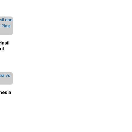
asil
il
nesia