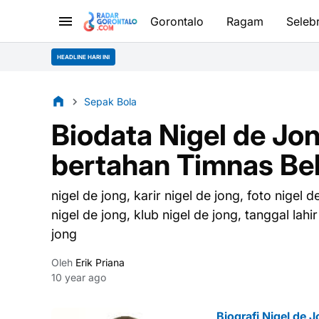
Gorontalo
Ragam
Selebr
HEADLINE HARI INI
Sepak Bola
Biodata Nigel de Jo
bertahan Timnas Be
nigel de jong, karir nigel de jong, foto nigel 
nigel de jong, klub nigel de jong, tanggal lahi
jong
Oleh
Erik Priana
10 year ago
Biografi Nigel de 