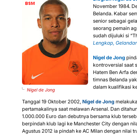
November 1984. De
Belanda. Kabar sem
senior sebagai gel
seorang pemain agr
sudah dijuluki si “
Lengkap, Gelandan
Nigel de Jong
pinda
kontroversial saat
Hatem Ben Arfa den
timnas Belanda ya
dalam kualifikasi 
Nigel de Jong
Tanggal 19 Oktober 2002,
Nigel de Jong
melakukan
pertamakalinya saat melawan Arsenal. Dan ditahun
1.000.000 Euro dan debutnya bersama klub tersebu
berpindah klub lagi ke Manchester City dengan nila
Agustus 2012 ia pindah ke AC Milan dengan nilai t