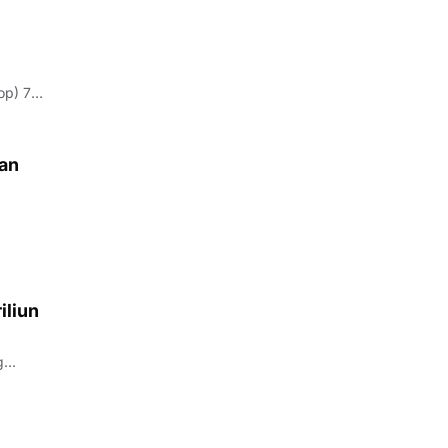
op) 7
kan
olri.
iliun
g