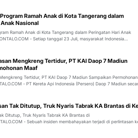
 Program Ramah Anak di Kota Tangerang dalam
 Anak Nasional
gram Ramah Anak di Kota Tangerang dalam Peringatan Hari Anak
TALO.COM - Setiap tanggal 23 Juli, masyarakat Indonesia
nak Nasional sebagai sebuah momentum krusial untuk mengevaluasi
an komitmen kolektif dalam memenuhi hak-hak da
tasan Mengkreng Tertidur, PT KAI Daop 7 Madiun
mohonan Maaf
n Mengkreng Tertidur, PT KAI Daop 7 Madiun Sampaikan Permohonan
.COM - PT Kereta Api Indonesia (Persero) Daop 7 Madiun seca
an permohonan maaf yang mendalam kepada seluruh masyarakat l
 terjadi di Perlintasan Mengkreng. P
san Tak Ditutup, Truk Nyaris Tabrak KA Brantas di Ke
ak Ditutup, Truk Nyaris Tabrak KA Brantas di
LO.COM - Sebuah insiden membahayakan terjadi di perlintasan k
ng, Kecamatan Purwoasri, Kabupaten Kediri, yang melibatkan KA
erjalanan kereta api sempat terancam akibat palang