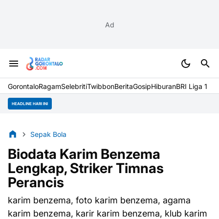
Ad
Gorontalo
Ragam
Selebriti
Twibbon
Berita
Gosip
Hiburan
BRI Liga 1
HEADLINE HARI INI
Sepak Bola
Biodata Karim Benzema
Lengkap, Striker Timnas
Perancis
karim benzema, foto karim benzema, agama
karim benzema, karir karim benzema, klub karim