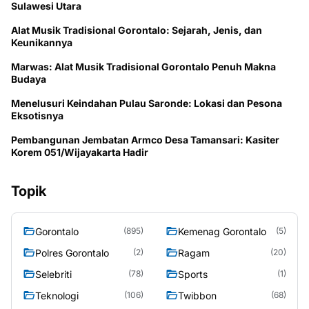
Sulawesi Utara
Alat Musik Tradisional Gorontalo: Sejarah, Jenis, dan
Keunikannya
Marwas: Alat Musik Tradisional Gorontalo Penuh Makna
Budaya
Menelusuri Keindahan Pulau Saronde: Lokasi dan Pesona
Eksotisnya
Pembangunan Jembatan Armco Desa Tamansari: Kasiter
Korem 051/Wijayakarta Hadir
Topik
Gorontalo
Kemenag Gorontalo
(895)
(5)
Polres Gorontalo
Ragam
(2)
(20)
Selebriti
Sports
(78)
(1)
Teknologi
Twibbon
(106)
(68)