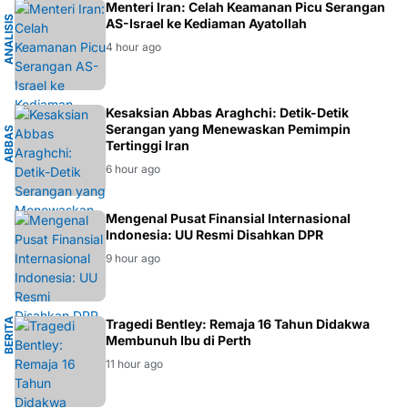
K
Menteri Iran: Celah Keamanan Picu Serangan
A
N
A
L
I
S
I
S
G
E
O
P
O
L
I
T
I
AS-Israel ke Kediaman Ayatollah
4 hour ago
I
Kesaksian Abbas Araghchi: Detik-Detik
Serangan yang Menewaskan Pemimpin
A
B
B
A
S
A
R
A
G
H
C
H
Tertinggi Iran
6 hour ago
EKONOMI
Mengenal Pusat Finansial Internasional
Indonesia: UU Resmi Disahkan DPR
9 hour ago
B
E
R
I
T
A
P
E
R
T
Tragedi Bentley: Remaja 16 Tahun Didakwa
H
Membunuh Ibu di Perth
11 hour ago