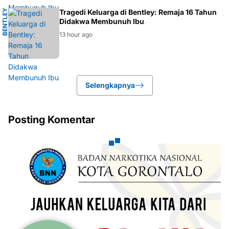
B
E
N
T
E
Y
P
E
R
T
Tragedi Keluarga di Bentley: Remaja 16 Tahun
L
H
Didakwa Membunuh Ibu
13 hour ago
Selengkapnya
Posting Komentar