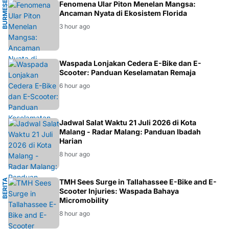
B
U
R
M
E
E
P
Y
T
H
O
Fenomena Ular Piton Menelan Mangsa:
S
N
Ancaman Nyata di Ekosistem Florida
3 hour ago
BERITA
Waspada Lonjakan Cedera E-Bike dan E-
Scooter: Panduan Keselamatan Remaja
6 hour ago
IBADAH
Jadwal Salat Waktu 21 Juli 2026 di Kota
Malang - Radar Malang: Panduan Ibadah
Harian
8 hour ago
B
E
R
I
T
A
L
O
K
A
TMH Sees Surge in Tallahassee E-Bike and E-
L
Scooter Injuries: Waspada Bahaya
Micromobility
8 hour ago