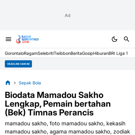
Ad
Gorontalo
Ragam
Selebriti
Twibbon
Berita
Gosip
Hiburan
BRI Liga 1
HEADLINE HARI INI
Sepak Bola
Biodata Mamadou Sakho
Lengkap, Pemain bertahan
(Bek) Timnas Perancis
mamadou sakho, foto mamadou sakho, kekasih
mamadou sakho, agama mamadou sakho, zodiak