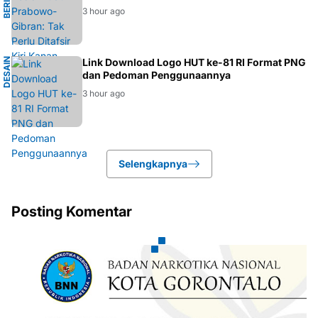
B
E
R
I
T
A
N
A
S
I
O
N
A
3 hour ago
D
E
S
A
I
N
G
R
A
F
I
Link Download Logo HUT ke-81 RI Format PNG
S
dan Pedoman Penggunaannya
3 hour ago
Selengkapnya
Posting Komentar