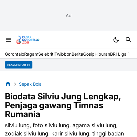
Ad
Gorontalo
Ragam
Selebriti
Twibbon
Berita
Gosip
Hiburan
BRI Liga 1
HEADLINE HARI INI
Sepak Bola
Biodata Silviu Jung Lengkap,
Penjaga gawang Timnas
Rumania
silviu lung, foto silviu lung, agama silviu lung,
zodiak silviu lung, karir silviu lung, tinggi badan