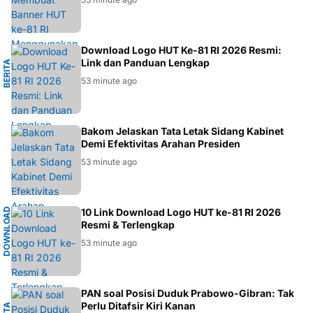
L
Download Logo HUT Ke-81 RI 2026 Resmi:
Link dan Panduan Lengkap
B
E
R
I
T
A
N
A
S
I
O
N
A
53 minute ago
BAKOM
Bakom Jelaskan Tata Letak Sidang Kabinet
Demi Efektivitas Arahan Presiden
53 minute ago
D
O
W
N
L
O
A
D
L
O
G
10 Link Download Logo HUT ke-81 RI 2026
Resmi & Terlengkap
O
53 minute ago
L
PAN soal Posisi Duduk Prabowo-Gibran: Tak
Perlu Ditafsir Kiri Kanan