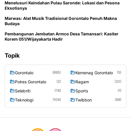
Menelusuri Keindahan Pulau Saronde: Lokasi dan Pesona
Eksotisnya
Marwas: Alat Musik Tradisional Gorontalo Penuh Makna
Budaya
Pembangunan Jembatan Armco Desa Tamansari: Kasiter
Korem 051/Wijayakarta Hadir
Topik
Gorontalo
Kemenag Gorontalo
(895)
(5)
Polres Gorontalo
Ragam
(2)
(20)
Selebriti
Sports
(78)
(1)
Teknologi
Twibbon
(106)
(68)