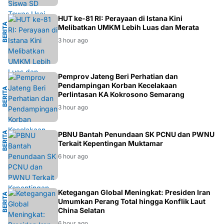
I
HUT ke-81 RI: Perayaan di Istana Kini
B
E
R
I
T
A
E
K
O
N
O
M
Melibatkan UMKM Lebih Luas dan Merata
3 hour ago
G
Pemprov Jateng Beri Perhatian dan
Pendampingan Korban Kecelakaan
B
E
R
I
T
A
S
E
M
A
R
A
N
Perlintasan KA Kokrosono Semarang
3 hour ago
B
E
R
I
T
A
N
PBNU Bantah Penundaan SK PCNU dan PWNU
Terkait Kepentingan Muktamar
U
6 hour ago
L
Ketegangan Global Meningkat: Presiden Iran
B
E
R
I
T
A
G
L
O
B
A
Umumkan Perang Total hingga Konflik Laut
China Selatan
6 hour ago