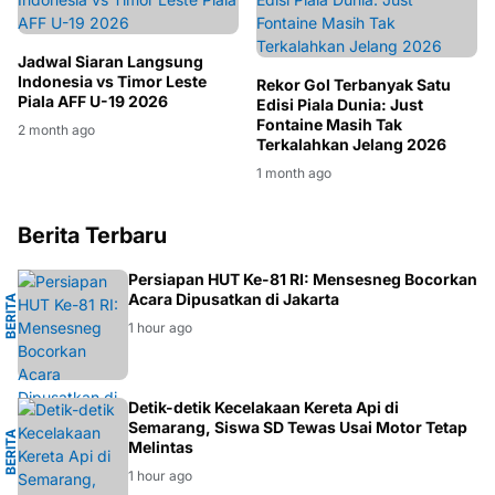
Jadwal Siaran Langsung
Indonesia vs Timor Leste
Rekor Gol Terbanyak Satu
Piala AFF U-19 2026
Edisi Piala Dunia: Just
Fontaine Masih Tak
2 month ago
Terkalahkan Jelang 2026
1 month ago
Berita Terbaru
L
Persiapan HUT Ke-81 RI: Mensesneg Bocorkan
Acara Dipusatkan di Jakarta
B
E
R
I
T
A
N
A
S
I
O
N
A
1 hour ago
G
Detik-detik Kecelakaan Kereta Api di
Semarang, Siswa SD Tewas Usai Motor Tetap
B
E
R
I
T
A
S
E
M
A
R
A
N
Melintas
1 hour ago