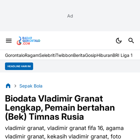
Ad
Gorontalo
Ragam
Selebriti
Twibbon
Berita
Gosip
Hiburan
BRI Liga 1
HEADLINE HARI INI
Sepak Bola
Biodata Vladimir Granat
Lengkap, Pemain bertahan
(Bek) Timnas Rusia
vladimir granat, vladimir granat fifa 16, agama
vladimir granat, kekasih vladimir granat, foto