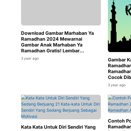
Download Gambar Marhaban Ya
Ramadhan 2024 Mewarnai
Gambar Anak Marhaban Ya
Ramadhan Gratis! Lembar
Mewarnai
3 year ago
Gambar K
Ramadhan
Ramadhan 
Cocok Di
3 year ago
Contoh Po
Ramadhan
Kata Kata Untuk Diri Sendiri Yang