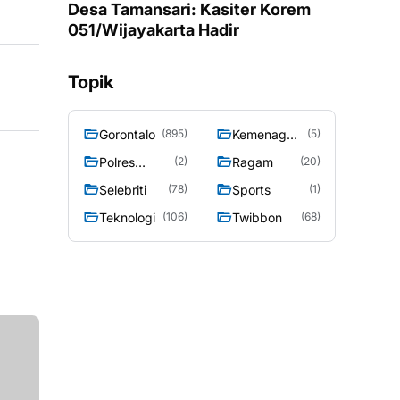
Desa Tamansari: Kasiter Korem
051/Wijayakarta Hadir
Topik
Gorontalo
Kemenag
(895)
(5)
Gorontalo
Polres
Ragam
(2)
(20)
Gorontalo
Selebriti
Sports
(78)
(1)
Teknologi
Twibbon
(106)
(68)