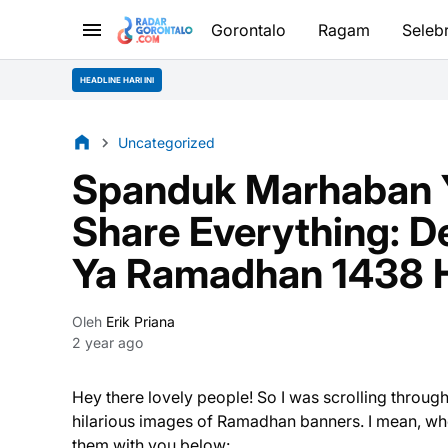
Gorontalo
Ragam
Selebr
HEADLINE HARI INI
Uncategorized
Spanduk Marhaban 
Share Everything: 
Ya Ramadhan 1438 
Oleh
Erik Priana
2 year ago
Hey there lovely people! So I was scrolling through
hilarious images of Ramadhan banners. I mean, who
them with you below: