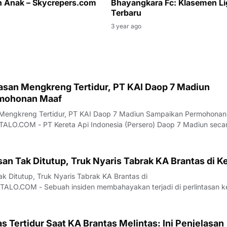
 Anak – Skycrepers.com
Bhayangkara Fc: Klasemen Li
Terbaru
3 year ago
tasan Mengkreng Tertidur, PT KAI Daop 7 Madiun
mohonan Maaf
n Mengkreng Tertidur, PT KAI Daop 7 Madiun Sampaikan Permohonan
.COM - PT Kereta Api Indonesia (Persero) Daop 7 Madiun seca
an permohonan maaf yang mendalam kepada seluruh masyarakat l
 terjadi di Perlintasan Mengkreng. P
san Tak Ditutup, Truk Nyaris Tabrak KA Brantas di Ke
ak Ditutup, Truk Nyaris Tabrak KA Brantas di
LO.COM - Sebuah insiden membahayakan terjadi di perlintasan k
ng, Kecamatan Purwoasri, Kabupaten Kediri, yang melibatkan KA
erjalanan kereta api sempat terancam akibat palang
s Tertidur Saat KA Brantas Melintas: Ini Penjelasan