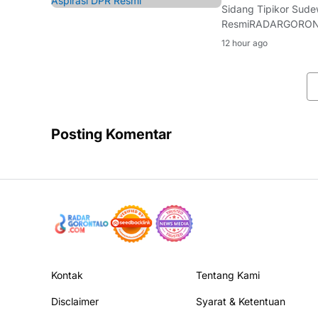
Sidang Tipikor Sud
ResmiRADARGORONTAL
lingkungan Direktor
12 hour ago
RI, Sudewo, kembali
Posting Komentar
Kontak
Tentang Kami
Disclaimer
Syarat & Ketentuan