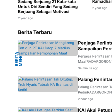
Ramadhan
Sedang Berjuang 21 Kata-kata
Untuk Diri Sendiri Yang Sedang
2 year ago
Berjuang Sebagai Motivasi
2 year ago
Berita Terbaru
G
Penjaga Perlin
Sampaikan Per
B
E
R
I
T
A
M
E
N
G
K
R
E
N
Penjaga Perlintasa
MaafRADARGORONTALO
terbuka menyampaik
34 minute ago
terkait insiden yang
BERITA
Palang Perlinta
Palang Perlintasan T
KediriRADARGORONTA
api Simpang Mengkre
2 hour ago
Brantas. Keamanan p
KAI Akui Petuga