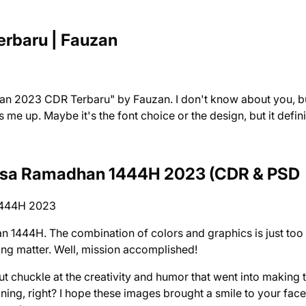
rbaru | Fauzan
han 2023 CDR Terbaru" by Fauzan. I don't know about you, b
 me up. Maybe it's the font choice or the design, but it defini
asa Ramadhan 1444H 2023 (CDR & PSD
n 1444H. The combination of colors and graphics is just too
hing matter. Well, mission accomplished!
but chuckle at the creativity and humor that went into making 
ng, right? I hope these images brought a smile to your face