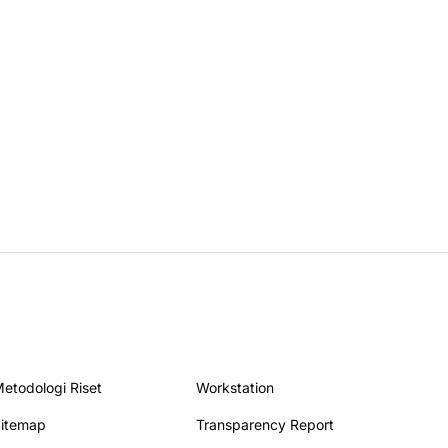
ta DPR
etodologi Riset
Workstation
itemap
Transparency Report