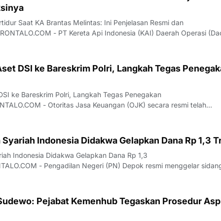
sinya
tidur Saat KA Brantas Melintas: Ini Penjelasan Resmi dan
NTALO.COM - PT Kereta Api Indonesia (KAI) Daerah Operasi (Da
an klarifikasi resmi terkait insiden palang pintu perlintasan di
an Purwoasri, Kabupaten Kediri, Jaw
set DSI ke Bareskrim Polri, Langkah Tegas Penega
SI ke Bareskrim Polri, Langkah Tegas Penegakan
LO.COM - Otoritas Jasa Keuangan (OJK) secara resmi telah
h aset milik PT Dana Syariah Indonesia (PT DSI) kepada Bareskrim P
i merupakan bentuk dukungan nyata OJK dalam mempros
 Syariah Indonesia Didakwa Gelapkan Dana Rp 1,3 Tr
riah Indonesia Didakwa Gelapkan Dana Rp 1,3
ALO.COM - Pengadilan Negeri (PN) Depok resmi menggelar sidan
an penggelapan dana yang melibatkan petinggi PT Dana Syariah
rsidangan yang berlangsung pada Rabu (22/7/2026), tiga oran
 Sudewo: Pejabat Kemenhub Tegaskan Prosedur Aspi