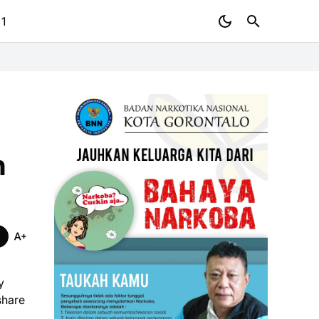
 1
n
y
share