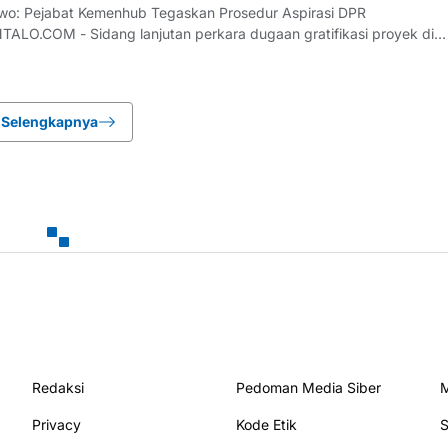
ewo: Pejabat Kemenhub Tegaskan Prosedur Aspirasi DPR
O.COM - Sidang lanjutan perkara dugaan gratifikasi proyek di
at Jenderal Perkeretaapian (DJKA) dengan terdakwa mantan anggo
 digelar di Pengadilan Tipikor Semarang pad
Selengkapnya
Redaksi
Pedoman Media Siber
M
Privacy
Kode Etik
S