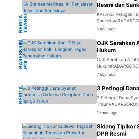
I
Resmi dan Sank
KAI Akui Petugas Ter
B
E
R
I
T
A
T
R
A
N
S
P
O
R
T
A
S
SanksinyaRADARGORO
Madiun telah memberik
5 hour ago
Mengkreng, Kecamat
B
A
R
S
K
R
I
M
P
O
L
R
OJK Serahkan A
Hukum
E
I
OJK Serahkan Aset D
HukumRADARGORONTA
menyerahkan sejumla
7 hour ago
Penyerahan aset in
M
3 Petinggi Dana
B
E
R
I
T
A
H
U
K
U
3 Petinggi Dana Sya
TriliunRADARGORONT
perdana kasus duga
10 hour ago
Indonesia. Dalam pe
HUKUM
Sidang Tipikor
DPR Resmi