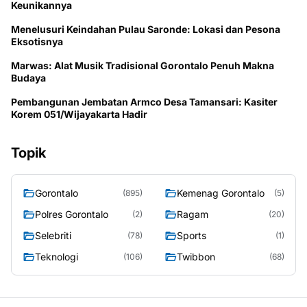
Keunikannya
Menelusuri Keindahan Pulau Saronde: Lokasi dan Pesona
Eksotisnya
Marwas: Alat Musik Tradisional Gorontalo Penuh Makna
Budaya
Pembangunan Jembatan Armco Desa Tamansari: Kasiter
Korem 051/Wijayakarta Hadir
Topik
Gorontalo
Kemenag Gorontalo
(895)
(5)
Polres Gorontalo
Ragam
(2)
(20)
Selebriti
Sports
(78)
(1)
Teknologi
Twibbon
(106)
(68)