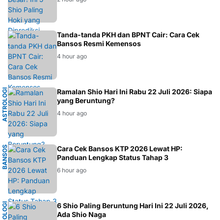
BANSOS
Tanda-tanda PKH dan BPNT Cair: Cara Cek
Bansos Resmi Kemensos
4 hour ago
A
S
T
R
O
L
O
G
I
T
I
O
N
G
H
O
Ramalan Shio Hari Ini Rabu 22 Juli 2026: Siapa
A
yang Beruntung?
4 hour ago
B
A
N
O
S
2
0
2
Cara Cek Bansos KTP 2026 Lewat HP:
Panduan Lengkap Status Tahap 3
S
6
6 hour ago
A
S
T
R
O
L
O
I
T
I
O
N
G
K
O
6 Shio Paling Beruntung Hari Ini 22 Juli 2026,
G
K
Ada Shio Naga