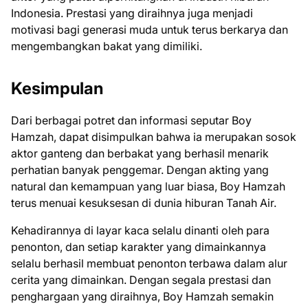
Indonesia. Prestasi yang diraihnya juga menjadi
motivasi bagi generasi muda untuk terus berkarya dan
mengembangkan bakat yang dimiliki.
Kesimpulan
Dari berbagai potret dan informasi seputar Boy
Hamzah, dapat disimpulkan bahwa ia merupakan sosok
aktor ganteng dan berbakat yang berhasil menarik
perhatian banyak penggemar. Dengan akting yang
natural dan kemampuan yang luar biasa, Boy Hamzah
terus menuai kesuksesan di dunia hiburan Tanah Air.
Kehadirannya di layar kaca selalu dinanti oleh para
penonton, dan setiap karakter yang dimainkannya
selalu berhasil membuat penonton terbawa dalam alur
cerita yang dimainkan. Dengan segala prestasi dan
penghargaan yang diraihnya, Boy Hamzah semakin