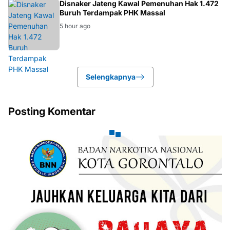
BERITA
Disnaker Jateng Kawal Pemenuhan Hak 1.472
Buruh Terdampak PHK Massal
5 hour ago
Selengkapnya
Posting Komentar