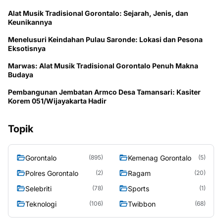
Alat Musik Tradisional Gorontalo: Sejarah, Jenis, dan
Keunikannya
Menelusuri Keindahan Pulau Saronde: Lokasi dan Pesona
Eksotisnya
Marwas: Alat Musik Tradisional Gorontalo Penuh Makna
Budaya
Pembangunan Jembatan Armco Desa Tamansari: Kasiter
Korem 051/Wijayakarta Hadir
Topik
Gorontalo
Kemenag Gorontalo
(895)
(5)
Polres Gorontalo
Ragam
(2)
(20)
Selebriti
Sports
(78)
(1)
Teknologi
Twibbon
(106)
(68)