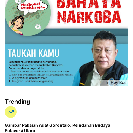
Trending
Gambar Pakaian Adat Gorontalo: Keindahan Budaya
Sulawesi Utara