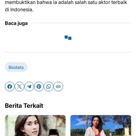
membuktikan bahwa ia adalah salah satu aktor terbaik
di Indonesia.
Baca juga
Biodata
Berita Terkait