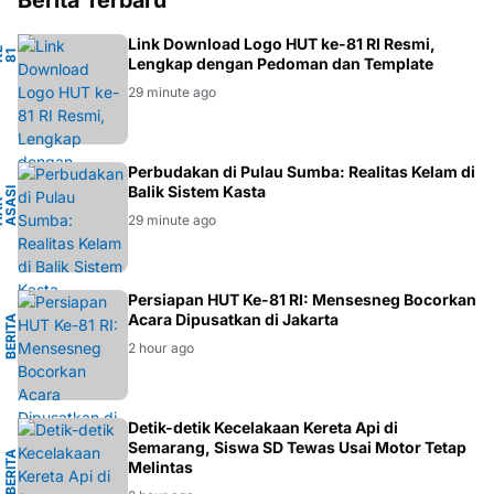
Berita Terbaru
Link Download Logo HUT ke-81 RI Resmi,
-
1
H
K
I
Lengkap dengan Pedoman dan Template
29 minute ago
A
Perbudakan di Pulau Sumba: Realitas Kelam di
Balik Sistem Kasta
I
U
H
A
K
A
S
A
S
M
A
N
S
I
29 minute ago
L
Persiapan HUT Ke-81 RI: Mensesneg Bocorkan
Acara Dipusatkan di Jakarta
B
E
R
I
T
A
N
A
S
I
O
N
A
2 hour ago
G
Detik-detik Kecelakaan Kereta Api di
Semarang, Siswa SD Tewas Usai Motor Tetap
B
E
R
I
T
A
S
E
M
A
R
A
N
Melintas