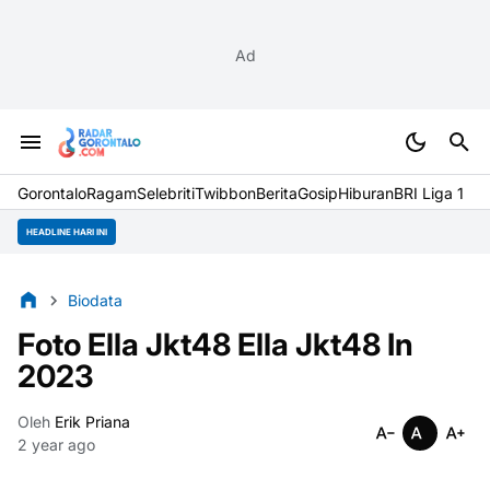
Ad
Gorontalo
Ragam
Selebriti
Twibbon
Berita
Gosip
Hiburan
BRI Liga 1
HEADLINE HARI INI
Biodata
Foto Ella Jkt48 Ella Jkt48 In
2023
Oleh
Erik Priana
2 year ago