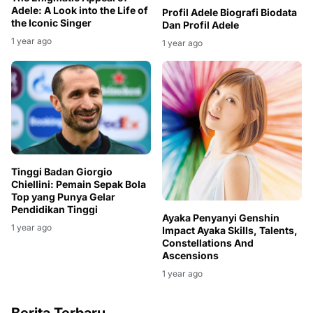
Adele: A Look into the Life of
Profil Adele Biografi Biodata
the Iconic Singer
Dan Profil Adele
1 year ago
1 year ago
Tinggi Badan Giorgio
Chiellini: Pemain Sepak Bola
Top yang Punya Gelar
Pendidikan Tinggi
Ayaka Penyanyi Genshin
1 year ago
Impact Ayaka Skills, Talents,
Constellations And
Ascensions
1 year ago