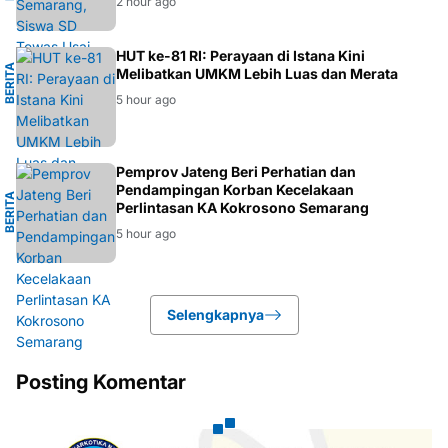
2 hour ago
I
HUT ke-81 RI: Perayaan di Istana Kini
B
E
R
I
T
A
E
K
O
N
O
M
Melibatkan UMKM Lebih Luas dan Merata
5 hour ago
G
Pemprov Jateng Beri Perhatian dan
Pendampingan Korban Kecelakaan
B
E
R
I
T
A
S
E
M
A
R
A
N
Perlintasan KA Kokrosono Semarang
5 hour ago
Selengkapnya
Posting Komentar