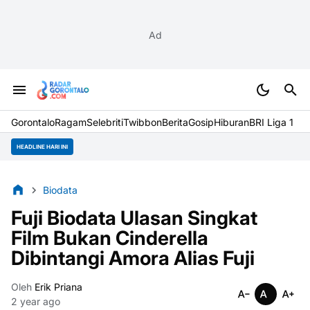
Ad
Gorontalo
Ragam
Selebriti
Twibbon
Berita
Gosip
Hiburan
BRI Liga 1
HEADLINE HARI INI
Biodata
Fuji Biodata Ulasan Singkat
Film Bukan Cinderella
Dibintangi Amora Alias Fuji
Oleh
Erik Priana
2 year ago