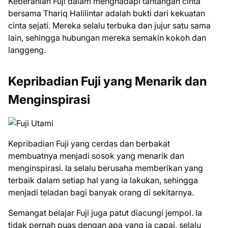
Keberanian Fuji dalam menghadapi tantangan cinta
bersama Thariq Halilintar adalah bukti dari kekuatan
cinta sejati. Mereka selalu terbuka dan jujur satu sama
lain, sehingga hubungan mereka semakin kokoh dan
langgeng.
Kepribadian Fuji yang Menarik dan
Menginspirasi
Kepribadian Fuji yang cerdas dan berbakat
membuatnya menjadi sosok yang menarik dan
menginspirasi. Ia selalu berusaha memberikan yang
terbaik dalam setiap hal yang ia lakukan, sehingga
menjadi teladan bagi banyak orang di sekitarnya.
Semangat belajar Fuji juga patut diacungi jempol. Ia
tidak pernah puas dengan apa yang ia capai, selalu