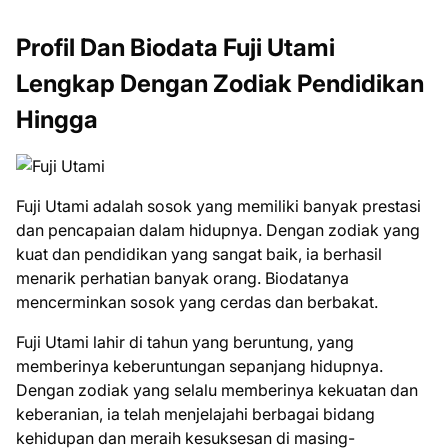
Profil Dan Biodata Fuji Utami
Lengkap Dengan Zodiak Pendidikan
Hingga
Fuji Utami adalah sosok yang memiliki banyak prestasi
dan pencapaian dalam hidupnya. Dengan zodiak yang
kuat dan pendidikan yang sangat baik, ia berhasil
menarik perhatian banyak orang. Biodatanya
mencerminkan sosok yang cerdas dan berbakat.
Fuji Utami lahir di tahun yang beruntung, yang
memberinya keberuntungan sepanjang hidupnya.
Dengan zodiak yang selalu memberinya kekuatan dan
keberanian, ia telah menjelajahi berbagai bidang
kehidupan dan meraih kesuksesan di masing-