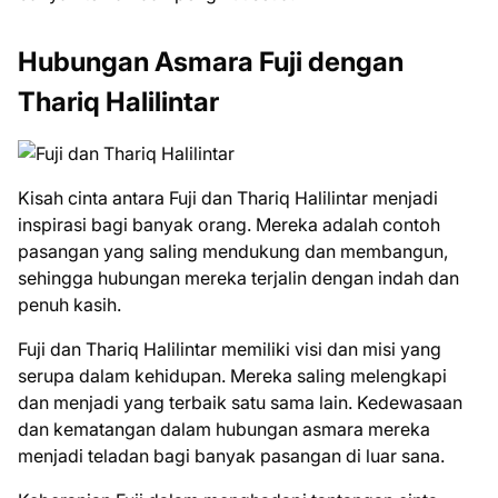
Hubungan Asmara Fuji dengan
Thariq Halilintar
Kisah cinta antara Fuji dan Thariq Halilintar menjadi
inspirasi bagi banyak orang. Mereka adalah contoh
pasangan yang saling mendukung dan membangun,
sehingga hubungan mereka terjalin dengan indah dan
penuh kasih.
Fuji dan Thariq Halilintar memiliki visi dan misi yang
serupa dalam kehidupan. Mereka saling melengkapi
dan menjadi yang terbaik satu sama lain. Kedewasaan
dan kematangan dalam hubungan asmara mereka
menjadi teladan bagi banyak pasangan di luar sana.