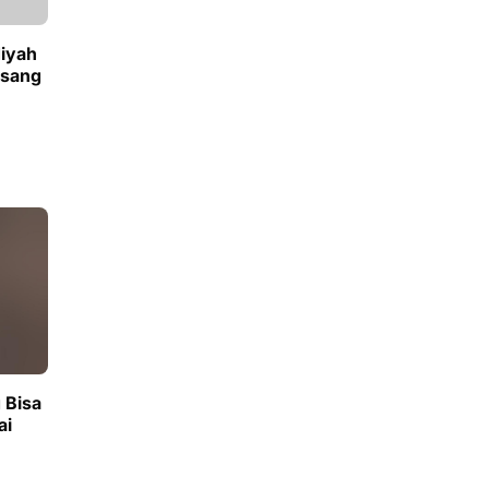
iyah
asang
 Bisa
ai