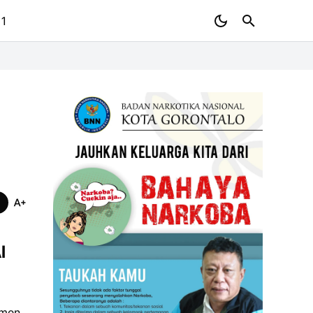
 1
l
omen