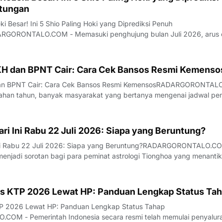
tungan
ki Besar! Ini 5 Shio Paling Hoki yang Diprediksi Penuh
RGORONTALO.COM - Memasuki penghujung bulan Juli 2026, arus 
ulai mengalir lebih kuat bagi sebagian individu berdasarkan perhitung
Fenomena transisi ini dianggap
H dan BPNT Cair: Cara Cek Bansos Resmi Kemenso
an BPNT Cair: Cara Cek Bansos Resmi KemensosRADARGORONTA
ahan tahun, banyak masyarakat yang bertanya mengenai jadwal pen
sos) dari pemerintah. Program Keluarga Harapan (PKH) dan Bantuan
PNT) tahap III diketahui mula
ri Ini Rabu 22 Juli 2026: Siapa yang Beruntung?
Ini Rabu 22 Juli 2026: Siapa yang Beruntung?RADARGORONTALO.C
menjadi sorotan bagi para peminat astrologi Tionghoa yang menanti
erdasarkan siklus energi harian yang berubah-ubah. Fenomena astr
a pengaruh langsung t
s KTP 2026 Lewat HP: Panduan Lengkap Status Tah
P 2026 Lewat HP: Panduan Lengkap Status Tahap
M - Pemerintah Indonesia secara resmi telah memulai penyalur