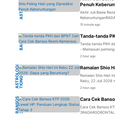
ASTROLOGI
Penuh Keberun
Akhir Juli Bawa Reze
KeberuntunganRADA
positif diprediksi m
15 minute ago
astrologi Tionghoa. 
BANSOS
Tanda-tanda PK
Tanda-tanda PKH d
- Memasuki perteng
bantuan sosial (ban
2 hour ago
Pangan Non Tunai (B
A
S
T
R
O
L
O
G
I
T
I
O
N
G
H
O
Ramalan Shio Ha
A
Ramalan Shio Hari 
Rabu, 22 Juli 2026 
kabar peruntungan b
2 hour ago
ini diyakini membaw
B
A
N
S
O
S
2
0
2
Cara Cek Banso
6
Cara Cek Bansos KT
3RADARGORONTALO.CO