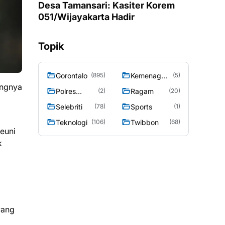
Desa Tamansari: Kasiter Korem
051/Wijayakarta Hadir
Topik
Gorontalo
Kemenag
(895)
(5)
angnya
Gorontalo
Polres
Ragam
(2)
(20)
Gorontalo
Selebriti
Sports
(78)
(1)
Teknologi
Twibbon
(106)
(68)
euni
k
yang