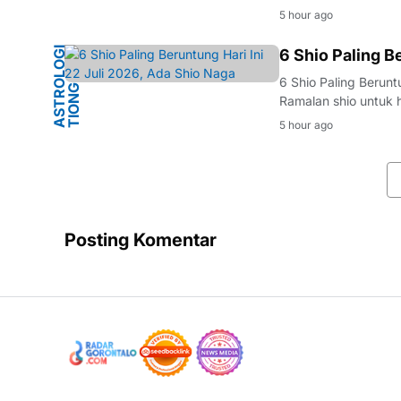
bantuan sosial (bans
5 hour ago
Masyarakat kini da
A
S
T
R
O
L
O
G
I
T
I
O
N
G
K
O
6 Shio Paling B
K
6 Shio Paling Beru
Ramalan shio untuk 
diprediksi menarik 
5 hour ago
Tiongkok, tanggal i
Posting Komentar