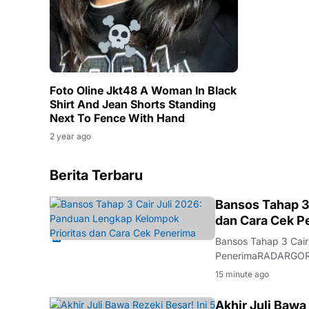
Foto Oline Jkt48 A Woman In Black
Shirt And Jean Shorts Standing
Next To Fence With Hand
2 year ago
Berita Terbaru
BANSOS
Bansos Tahap 3
dan Cara Cek P
Bansos Tahap 3 Cair
PenerimaRADARGORON
bantuan sosial (ban
15 minute ago
III ini menggunakan
Akhir Juli Bawa 