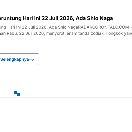
os) untuk triwulan III tahun 2026 pada periode Juli hingga Septembe
pat melakukan cek bansos KTP 2026 lewat HP deng
eruntung Hari Ini 22 Juli 2026, Ada Shio Naga
ntung Hari Ini 22 Juli 2026, Ada Shio NagaRADARGORONTALO.COM -
hari Rabu, 22 Juli 2026, menyoroti enam tanda zodiak Tiongkok yan
keberuntungan dan kemakmuran secara signifikan. Dalam kalender as
ni bertepatan dengan m
Selengkapnya