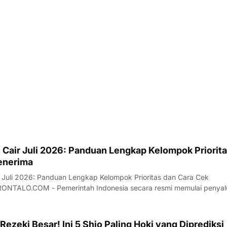
 Cair Juli 2026: Panduan Lengkap Kelompok Priorit
enerima
 Juli 2026: Panduan Lengkap Kelompok Prioritas dan Cara Cek
TALO.COM - Pemerintah Indonesia secara resmi memulai penyal
sos) tahap ketiga pada Juli 2026. Penyaluran yang memasuki awal tr
 Data Tunggal Sosial Ekonomi
Rezeki Besar! Ini 5 Shio Paling Hoki yang Diprediksi