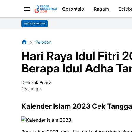
Gorontalo
Ragam
Selebr
HEADLINE HARI INI
Twibbon
Hari Raya Idul Fitri
Berapa Idul Adha Ta
Oleh
Erik Priana
2 year ago
Kalender Islam 2023 Cek Tanggal 
Pada tahun 2023, umat Islam di seluruh dunia 