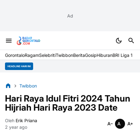
Ad
Gorontalo
Ragam
Selebriti
Twibbon
Berita
Gosip
Hiburan
BRI Liga 1
HEADLINE HARI INI
Twibbon
Hari Raya Idul Fitri 2024 Tahun
Hijriah Hari Raya 2023 Date
Oleh
Erik Priana
2 year ago