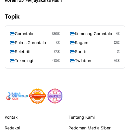
Korem 051/Wijayakarta Hadir
Topik
Gorontalo
Kemenag Gorontalo
(895)
(5)
Polres Gorontalo
Ragam
(2)
(20)
Selebriti
Sports
(78)
(1)
Teknologi
Twibbon
(106)
(68)
Kontak
Tentang Kami
Redaksi
Pedoman Media Siber