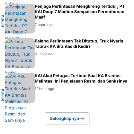
G
Penjaga Perlintasan Mengkreng Tertidur, PT
KAI Daop 7 Madiun Sampaikan Permohonan
B
E
R
I
T
A
M
E
N
G
K
R
E
N
Maaf
7 hour ago
BERITA
Palang Perlintasan Tak Ditutup, Truk Nyaris
Tabrak KA Brantas di Kediri
10 hour ago
I
KAI Akui Petugas Tertidur Saat KA Brantas
Melintas: Ini Penjelasan Resmi dan Sanksinya
12 hour ago
B
E
R
I
T
A
T
R
A
N
S
P
O
R
T
A
S
Selengkapnya