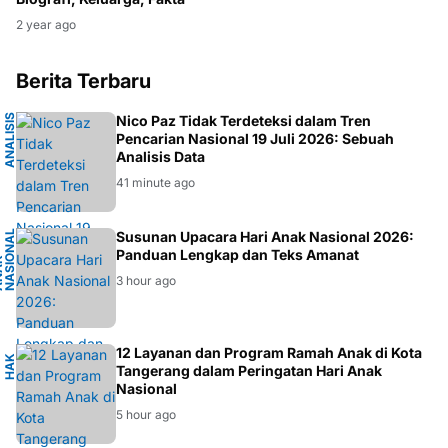
2 year ago
Berita Terbaru
A
N
A
I
S
I
S
D
A
T
Nico Paz Tidak Terdeteksi dalam Tren
Pencarian Nasional 19 Juli 2026: Sebuah
L
A
Analisis Data
41 minute ago
L
Susunan Upacara Hari Anak Nasional 2026:
Panduan Lengkap dan Teks Amanat
K
O
6
3 hour ago
K
12 Layanan dan Program Ramah Anak di Kota
H
A
K
A
N
A
Tangerang dalam Peringatan Hari Anak
Nasional
5 hour ago