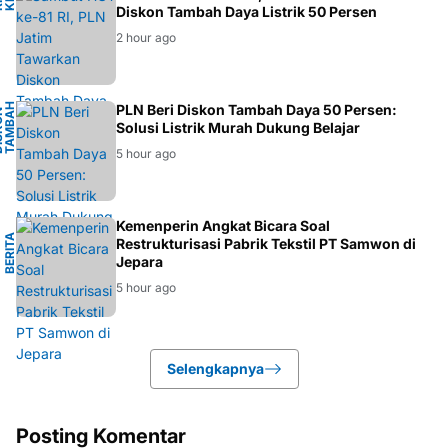
-
1
H
K
Diskon Tambah Daya Listrik 50 Persen
2 hour ago
H
PLN Beri Diskon Tambah Daya 50 Persen:
D
I
S
K
O
N
T
A
M
A
D
A
Y
Solusi Listrik Murah Dukung Belajar
B
A
5 hour ago
I
Kemenperin Angkat Bicara Soal
B
E
R
I
T
A
E
K
O
N
O
M
Restrukturisasi Pabrik Tekstil PT Samwon di
Jepara
5 hour ago
Selengkapnya
Posting Komentar