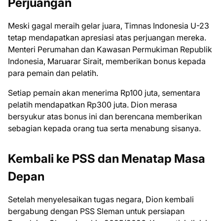
Perjuangan
Meski gagal meraih gelar juara, Timnas Indonesia U-23
tetap mendapatkan apresiasi atas perjuangan mereka.
Menteri Perumahan dan Kawasan Permukiman Republik
Indonesia, Maruarar Sirait, memberikan bonus kepada
para pemain dan pelatih.
Setiap pemain akan menerima Rp100 juta, sementara
pelatih mendapatkan Rp300 juta. Dion merasa
bersyukur atas bonus ini dan berencana memberikan
sebagian kepada orang tua serta menabung sisanya.
Kembali ke PSS dan Menatap Masa
Depan
Setelah menyelesaikan tugas negara, Dion kembali
bergabung dengan PSS Sleman untuk persiapan