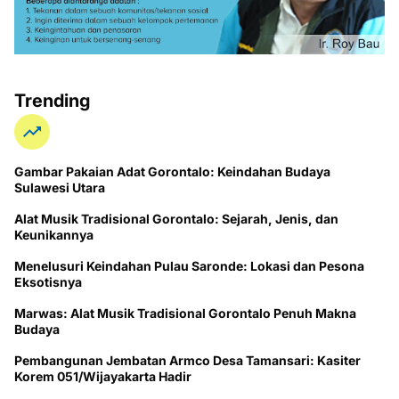
Trending
Gambar Pakaian Adat Gorontalo: Keindahan Budaya
Sulawesi Utara
Alat Musik Tradisional Gorontalo: Sejarah, Jenis, dan
Keunikannya
Menelusuri Keindahan Pulau Saronde: Lokasi dan Pesona
Eksotisnya
Marwas: Alat Musik Tradisional Gorontalo Penuh Makna
Budaya
Pembangunan Jembatan Armco Desa Tamansari: Kasiter
Korem 051/Wijayakarta Hadir