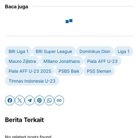
Baca juga
BRI Liga 1
BRI Super League
Dominikus Dion
Liga 1
Mauro Zijlstra
Miliano Jonathans
Piala AFF U-23
Piala AFF U-23 2025
PSBS Biak
PSS Sleman
Timnas Indonesia U-23
Berita Terkait
No related posts found.