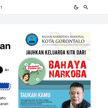
 1
aan
wato
garan