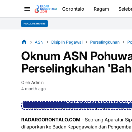
Gorontalo
Ragam
Selebr
HEADLINE HARI INI
ASN
Disiplin Pegawai
Perselingkuhan
P
Oknum ASN Pohuwat
Perselingkuhan 'Bah
Oleh
Admin
4 month ago
Oknum ASN Pohuwato Dilapor
RADARGORONTALO.COM
- Seorang Aparatur Si
dilaporkan ke Badan Kepegawaian dan Pengemba