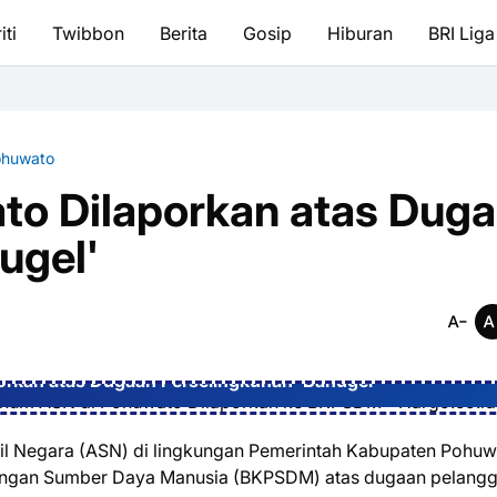
iti
Twibbon
Berita
Gosip
Hiburan
BRI Liga
ohuwato
o Dilaporkan atas Dug
ugel'
kan atas Dugaan Perselingkuhan 'Bahugel'
pil Negara (ASN) di lingkungan Pemerintah Kabupaten Pohu
ngan Sumber Daya Manusia (BKPSDM) atas dugaan pelang