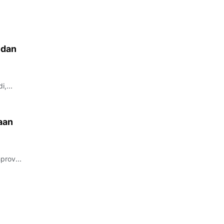
 dan
i,
aan
prov
di