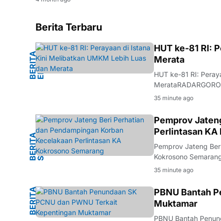
Berita Terbaru
I
HUT ke-81 RI: 
B
E
R
I
T
A
E
K
O
N
O
M
Merata
HUT ke-81 RI: Peray
MerataRADARGORONT
pada Selasa (21/7),
35 minute ago
Kepresidenan akan 
G
Pemprov Jateng
Perlintasan KA
B
E
R
I
T
A
S
E
M
A
R
A
N
Pemprov Jateng Beri
Kokrosono Semaran
Jateng) memberikan 
35 minute ago
perlintasan kereta a
B
E
R
I
T
A
N
PBNU Bantah P
Muktamar
U
PBNU Bantah Penun