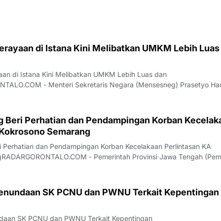
Perayaan di Istana Kini Melibatkan UMKM Lebih Luas
aan di Istana Kini Melibatkan UMKM Lebih Luas dan
ALO.COM - Menteri Sekretaris Negara (Mensesneg) Prasetyo Had
 resmi mengumumkan bahwa perayaan HUT ke-81 RI di Istana
kembali mengikutsertakan pelaku UMKM dalam rangkaian acar
 Beri Perhatian dan Pendampingan Korban Kecelak
 Kokrosono Semarang
 Perhatian dan Pendampingan Korban Kecelakaan Perlintasan KA
gRADARGORONTALO.COM - Pemerintah Provinsi Jawa Tengah (Pem
atensi serta pendampingan maksimal bagi para korban kecelakaan 
pi Jalan Kokrosono, Kota Semarang.
enundaan SK PCNU dan PWNU Terkait Kepentingan
daan SK PCNU dan PWNU Terkait Kepentingan