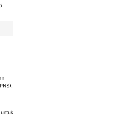
i
an
(PNS).
 untuk