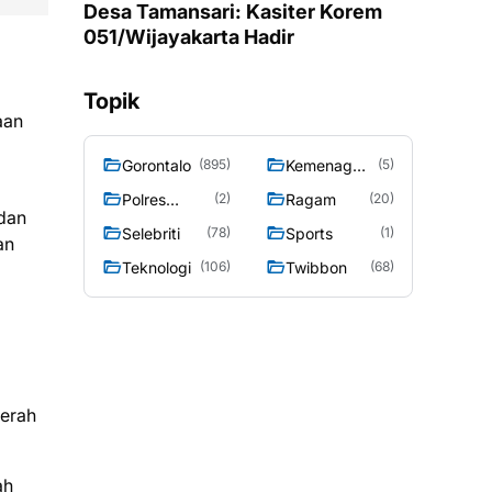
Desa Tamansari: Kasiter Korem
051/Wijayakarta Hadir
Topik
aan
Gorontalo
Kemenag
(895)
(5)
Gorontalo
Polres
Ragam
(2)
(20)
 dan
Gorontalo
Selebriti
Sports
(78)
(1)
an
Teknologi
Twibbon
(106)
(68)
aerah
ah