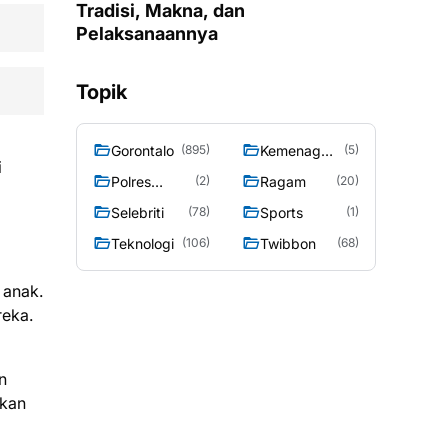
Tradisi, Makna, dan
Pelaksanaannya
Topik
Gorontalo
Kemenag
(895)
(5)
i
Gorontalo
Polres
Ragam
(2)
(20)
Gorontalo
Selebriti
Sports
(78)
(1)
Teknologi
Twibbon
(106)
(68)
 anak.
reka.
n
ikan