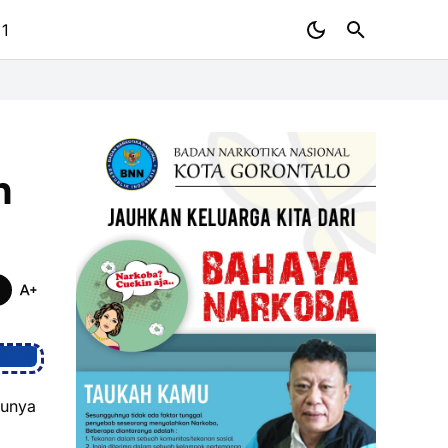
 1
n
tunya