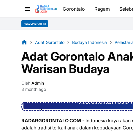
Gorontalo
Ragam
Selebr
HEADLINE HARI INI
Adat Gorontalo
Budaya Indonesia
Pelestar
Adat Gorontalo Anak:
Warisan Budaya
Oleh
Admin
3 month ago
Adat Gorontalo Anak: T
RADARGORONTALO.COM
- Indonesia kaya akan 
adalah tradisi terkait anak dalam kebudayaan Goro