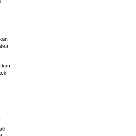
i
hkan
mbut
atkan
tuk
.
ati