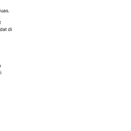
luas.
t
dat di
h
i