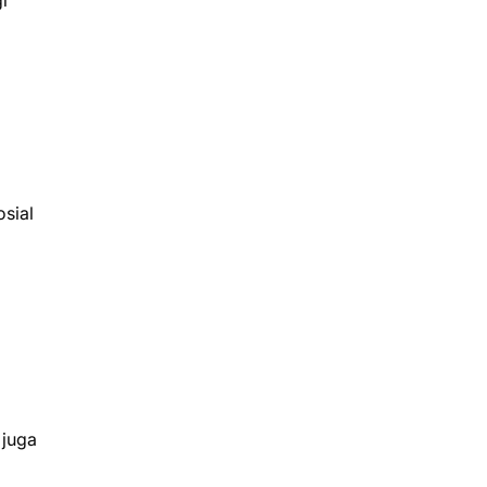
i
sial
 juga