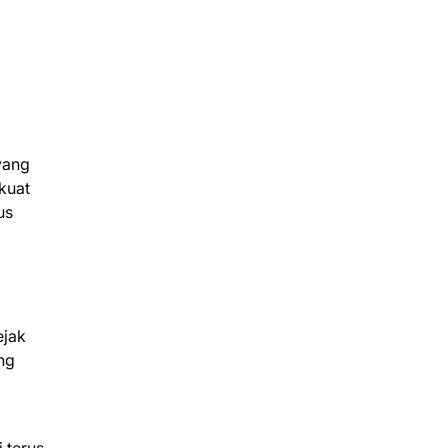
yang
kuat
us
ejak
ang