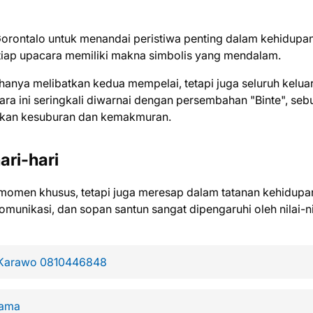
orontalo untuk menandai peristiwa penting dalam kehidupan
Setiap upacara memiliki makna simbolis yang mendalam.
anya melibatkan kedua mempelai, tetapi juga seluruh kelua
a ini seringkali diwarnai dengan persembahan "Binte", seb
gkan kesuburan dan kemakmuran.
ri-hari
omen khusus, tetapi juga meresap dalam tatanan kehidupa
omunikasi, dan sopan santun sangat dipengaruhi oleh nilai-ni
n Karawo 0810446848
Nama