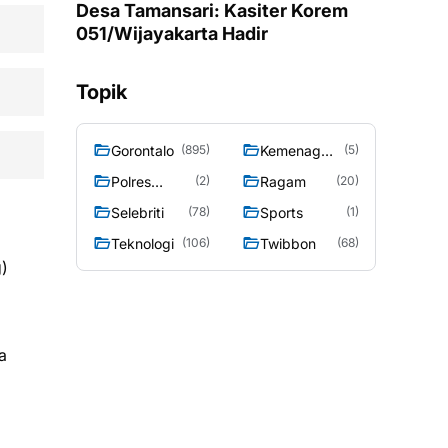
Desa Tamansari: Kasiter Korem
051/Wijayakarta Hadir
Topik
Gorontalo
Kemenag
(895)
(5)
Gorontalo
Polres
Ragam
(2)
(20)
Gorontalo
Selebriti
Sports
(78)
(1)
Teknologi
Twibbon
(106)
(68)
g)
a