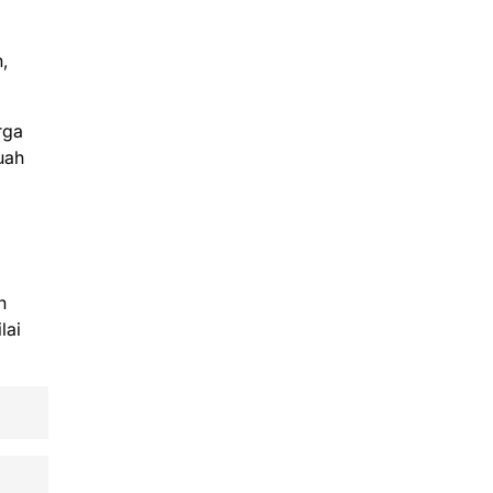
,
rga
uah
n
lai