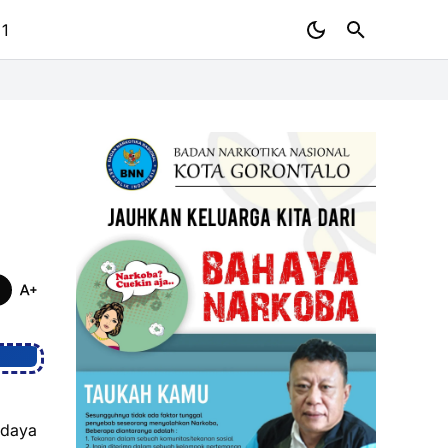
 1
udaya