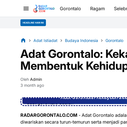
Gorontalo
Ragam
Selebr
HEADLINE HARI INI
Adat Istiadat
Budaya Indonesia
Gorontalo
Adat Gorontalo: Ke
Membentuk Kehidup
Oleh
Admin
3 month ago
Adat Gorontalo: Kekayaan B
RADARGORONTALO.COM
- Adat Gorontalo adalah
diwariskan secara turun-temurun serta menjadi 