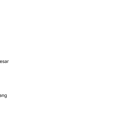
esar
yang