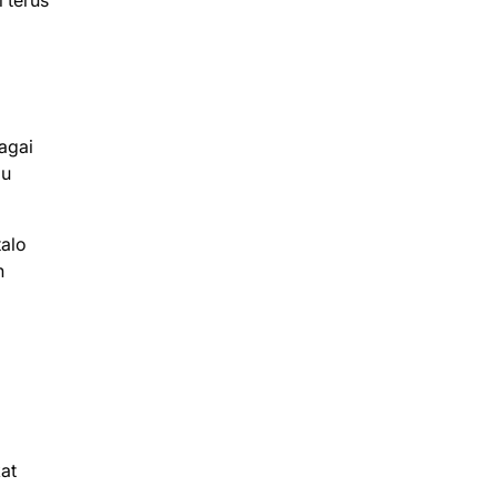
 terus
agai
lu
talo
n
at