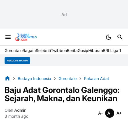
Ad
Gorontalo
Ragam
Selebriti
Twibbon
Berita
Gosip
Hiburan
BRI Liga 1
HEADLINE HARI INI
Budaya Indonesia
Gorontalo
Pakaian Adat
Baju Adat Gorontalo Galenggo:
Sejarah, Makna, dan Keunikan
Oleh
Admin
3 month ago