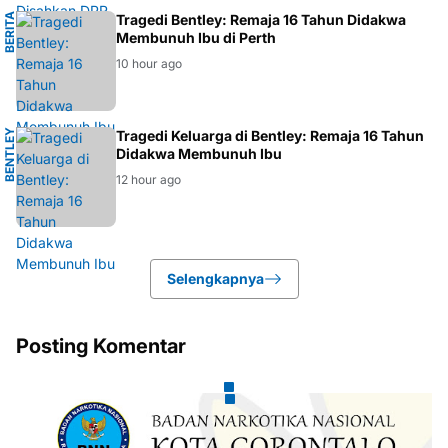
B
E
R
I
T
A
P
E
R
T
Tragedi Bentley: Remaja 16 Tahun Didakwa
H
Membunuh Ibu di Perth
10 hour ago
B
E
N
T
E
Y
P
E
R
T
Tragedi Keluarga di Bentley: Remaja 16 Tahun
L
H
Didakwa Membunuh Ibu
12 hour ago
Selengkapnya
Posting Komentar