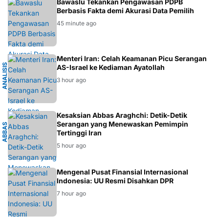
BAWASLU
Bawaslu Tekankan Pengawasan PDPB
Berbasis Fakta demi Akurasi Data Pemilih
45 minute ago
K
Menteri Iran: Celah Keamanan Picu Serangan
A
N
A
L
I
S
I
S
G
E
O
P
O
L
I
T
I
AS-Israel ke Kediaman Ayatollah
3 hour ago
I
Kesaksian Abbas Araghchi: Detik-Detik
Serangan yang Menewaskan Pemimpin
A
B
B
A
S
A
R
A
G
H
C
H
Tertinggi Iran
5 hour ago
EKONOMI
Mengenal Pusat Finansial Internasional
Indonesia: UU Resmi Disahkan DPR
7 hour ago