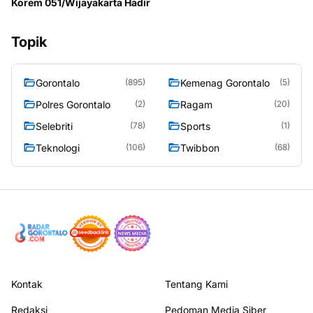
Korem 051/Wijayakarta Hadir
Topik
Gorontalo
Kemenag Gorontalo
(895)
(5)
Polres Gorontalo
Ragam
(2)
(20)
Selebriti
Sports
(78)
(1)
Teknologi
Twibbon
(106)
(68)
Kontak
Tentang Kami
Redaksi
Pedoman Media Siber