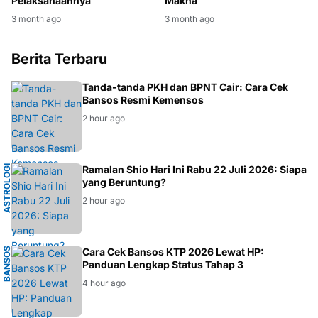
Pelaksanaannya
Makna
3 month ago
3 month ago
Berita Terbaru
BANSOS
Tanda-tanda PKH dan BPNT Cair: Cara Cek
Bansos Resmi Kemensos
2 hour ago
A
S
T
R
O
L
O
G
I
T
I
O
N
G
H
O
Ramalan Shio Hari Ini Rabu 22 Juli 2026: Siapa
A
yang Beruntung?
2 hour ago
B
A
N
O
S
2
0
2
Cara Cek Bansos KTP 2026 Lewat HP:
Panduan Lengkap Status Tahap 3
S
6
4 hour ago