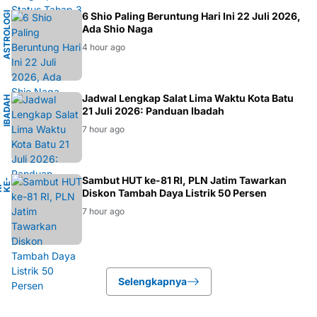
A
S
T
R
O
L
O
I
T
I
O
N
G
K
O
6 Shio Paling Beruntung Hari Ini 22 Juli 2026,
G
K
Ada Shio Naga
4 hour ago
M
Jadwal Lengkap Salat Lima Waktu Kota Batu
I
B
A
D
A
H
M
U
S
L
I
21 Juli 2026: Panduan Ibadah
7 hour ago
Sambut HUT ke-81 RI, PLN Jatim Tawarkan
-
1
H
K
Diskon Tambah Daya Listrik 50 Persen
7 hour ago
Selengkapnya