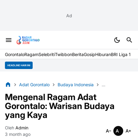
Ad
Gorontalo
Ragam
Selebriti
Twibbon
Berita
Gosip
Hiburan
BRI Liga 1
HEADLINE HARI INI
Adat Gorontalo
Budaya Indonesia
Warisan Budaya
Mengenal Ragam Adat
Gorontalo: Warisan Budaya
yang Kaya
Oleh
Admin
3 month ago