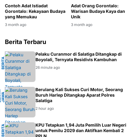
Contoh Adat Istiadat
Adat Orang Gorontalo:
Gorontalo: Kekayaan Budaya
Warisan Budaya Kaya dan
yang Memukau
Unik
3 month ago
3 month ago
Berita Terbaru
L
Pelaku Curanmor di Salatiga Ditangkap di
B
E
R
I
T
A
K
R
I
M
I
N
A
Boyolali, Ternyata Residivis Kambuhan
26 minute ago
H
Berulang Kali Sukses Curi Motor, Seorang
B
E
R
I
A
J
A
W
T
E
N
A
T
A
G
Buruh Harlep Ditangkap Aparat Polres
Salatiga
2 hour ago
K
KPU Tetapkan 1,94 Juta Pemilih Luar Negeri
B
E
R
I
T
A
P
O
L
I
T
I
untuk Pemilu 2029 dan Aktifkan Kembali 2
PPLN