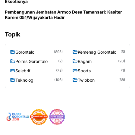
Eksotisnya
Pembangunan Jembatan Armco Desa Tamansari: Kasiter
Korem 051/Wijayakarta Hadir
Topik
Gorontalo
Kemenag Gorontalo
(895)
(5)
Polres Gorontalo
Ragam
(2)
(20)
Selebriti
Sports
(78)
(1)
Teknologi
Twibbon
(106)
(68)