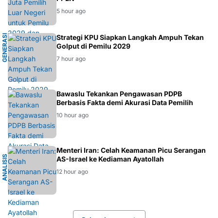
5 hour ago
G
E
N
E
R
A
S
I
M
U
D
Strategi KPU Siapkan Langkah Ampuh Tekan
Golput di Pemilu 2029
A
7 hour ago
BAWASLU
Bawaslu Tekankan Pengawasan PDPB
Berbasis Fakta demi Akurasi Data Pemilih
10 hour ago
K
Menteri Iran: Celah Keamanan Picu Serangan
A
N
A
L
I
S
I
S
G
E
O
P
O
L
I
T
I
AS-Israel ke Kediaman Ayatollah
12 hour ago