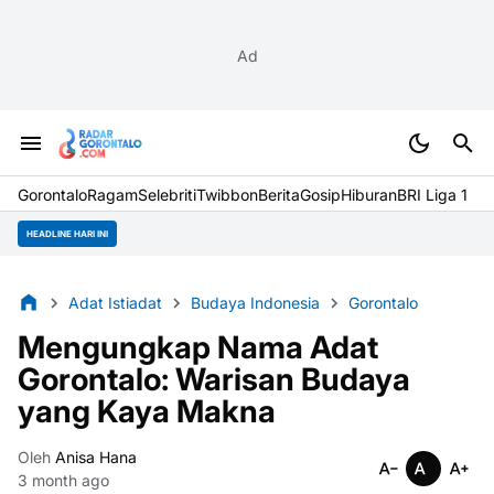
Ad
Gorontalo
Ragam
Selebriti
Twibbon
Berita
Gosip
Hiburan
BRI Liga 1
HEADLINE HARI INI
Adat Istiadat
Budaya Indonesia
Gorontalo
Mengungkap Nama Adat
Gorontalo: Warisan Budaya
yang Kaya Makna
Oleh
Anisa Hana
3 month ago