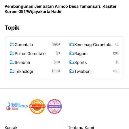
Pembangunan Jembatan Armco Desa Tamansari: Kasiter
Korem 051/Wijayakarta Hadir
Topik
Gorontalo
Kemenag Gorontalo
(895)
(5)
Polres Gorontalo
Ragam
(2)
(20)
Selebriti
Sports
(78)
(1)
Teknologi
Twibbon
(106)
(68)
Kontak
Tentang Kami