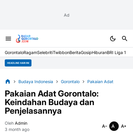
Ad
Gorontalo
Ragam
Selebriti
Twibbon
Berita
Gosip
Hiburan
BRI Liga 1
HEADLINE HARI INI
Budaya Indonesia
Gorontalo
Pakaian Adat
Pakaian Adat Gorontalo:
Keindahan Budaya dan
Penjelasannya
Oleh
Admin
3 month ago