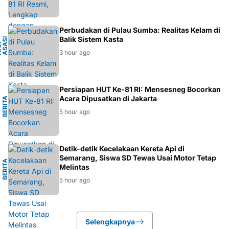
A
Perbudakan di Pulau Sumba: Realitas Kelam di
Balik Sistem Kasta
I
U
H
A
K
A
S
A
S
M
A
N
S
I
3 hour ago
L
Persiapan HUT Ke-81 RI: Mensesneg Bocorkan
Acara Dipusatkan di Jakarta
B
E
R
I
T
A
N
A
S
I
O
N
A
5 hour ago
G
Detik-detik Kecelakaan Kereta Api di
Semarang, Siswa SD Tewas Usai Motor Tetap
B
E
R
I
T
A
S
E
M
A
R
A
N
Melintas
5 hour ago
Selengkapnya