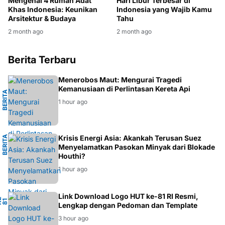
Mengenal 4 Rumah Adat
Hari Libur Terbesar di
Khas Indonesia: Keunikan
Indonesia yang Wajib Kamu
Arsitektur & Budaya
Tahu
2 month ago
2 month ago
Berita Terbaru
G
Menerobos Maut: Mengurai Tragedi
Kemanusiaan di Perlintasan Kereta Api
B
E
R
I
T
A
S
E
M
A
R
A
N
1 hour ago
I
Krisis Energi Asia: Akankah Terusan Suez
B
E
R
I
T
A
E
N
E
R
G
Menyelamatkan Pasokan Minyak dari Blokade
Houthi?
1 hour ago
Link Download Logo HUT ke-81 RI Resmi,
-
1
H
K
I
Lengkap dengan Pedoman dan Template
3 hour ago