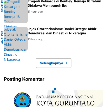
B
E
N
T
E
Y
P
E
R
T
Tragedi Keluarga di Bentley: Remaja 16 Tahun
L
H
Didakwa Membunuh Ibu
11 hour ago
K
Jejak Otoritarianisme Daniel Ortega: Akhir
A
N
A
L
I
S
I
S
G
E
O
P
O
L
I
T
I
Demokrasi dan Dinasti di Nikaragua
13 hour ago
Selengkapnya
Posting Komentar