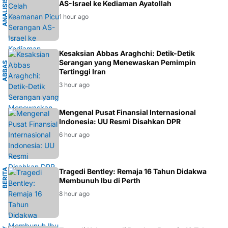
K
A
N
A
L
I
S
I
S
G
E
O
P
O
L
I
T
I
AS-Israel ke Kediaman Ayatollah
1 hour ago
I
Kesaksian Abbas Araghchi: Detik-Detik
Serangan yang Menewaskan Pemimpin
A
B
B
A
S
A
R
A
G
H
C
H
Tertinggi Iran
3 hour ago
EKONOMI
Mengenal Pusat Finansial Internasional
Indonesia: UU Resmi Disahkan DPR
6 hour ago
B
E
R
I
T
A
P
E
R
T
Tragedi Bentley: Remaja 16 Tahun Didakwa
H
Membunuh Ibu di Perth
8 hour ago