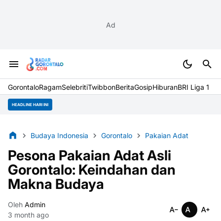
Ad
Gorontalo
Ragam
Selebriti
Twibbon
Berita
Gosip
Hiburan
BRI Liga 1
HEADLINE HARI INI
Budaya Indonesia
Gorontalo
Pakaian Adat
Pesona Pakaian Adat Asli
Gorontalo: Keindahan dan
Makna Budaya
Oleh
Admin
3 month ago