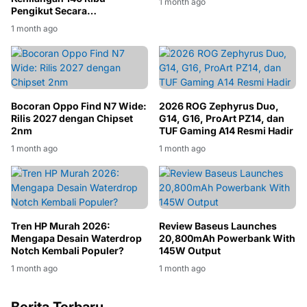
1 month ago
Pengikut Secara
Mengejutkan
1 month ago
Bocoran Oppo Find N7 Wide:
2026 ROG Zephyrus Duo,
Rilis 2027 dengan Chipset
G14, G16, ProArt PZ14, dan
2nm
TUF Gaming A14 Resmi Hadir
1 month ago
1 month ago
Tren HP Murah 2026:
Review Baseus Launches
Mengapa Desain Waterdrop
20,800mAh Powerbank With
Notch Kembali Populer?
145W Output
1 month ago
1 month ago