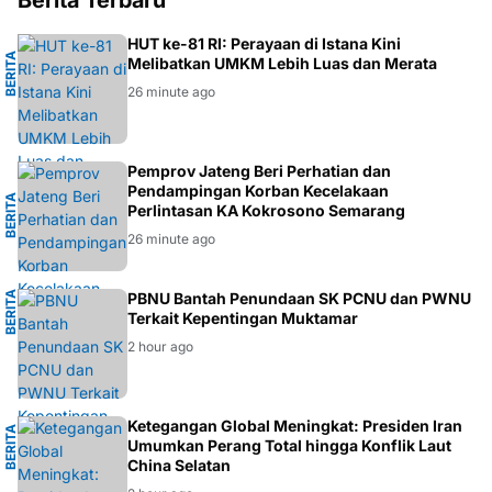
Berita Terbaru
I
HUT ke-81 RI: Perayaan di Istana Kini
B
E
R
I
T
A
E
K
O
N
O
M
Melibatkan UMKM Lebih Luas dan Merata
26 minute ago
G
Pemprov Jateng Beri Perhatian dan
Pendampingan Korban Kecelakaan
B
E
R
I
T
A
S
E
M
A
R
A
N
Perlintasan KA Kokrosono Semarang
26 minute ago
B
E
R
I
T
A
N
PBNU Bantah Penundaan SK PCNU dan PWNU
Terkait Kepentingan Muktamar
U
2 hour ago
L
Ketegangan Global Meningkat: Presiden Iran
B
E
R
I
T
A
G
L
O
B
A
Umumkan Perang Total hingga Konflik Laut
China Selatan