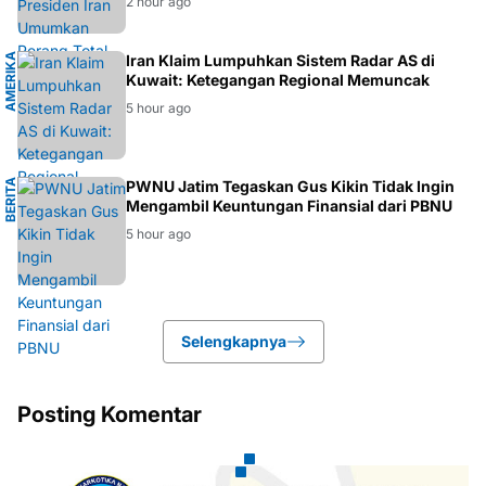
2 hour ago
A
M
E
R
I
K
A
S
E
R
I
K
A
Iran Klaim Lumpuhkan Sistem Radar AS di
T
Kuwait: Ketegangan Regional Memuncak
5 hour ago
B
E
R
I
T
A
N
PWNU Jatim Tegaskan Gus Kikin Tidak Ingin
Mengambil Keuntungan Finansial dari PBNU
U
5 hour ago
Selengkapnya
Posting Komentar