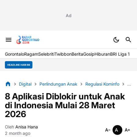
Ad
Gorontalo
Ragam
Selebriti
Twibbon
Berita
Gosip
Hiburan
BRI Liga 1
HEADLINE HARI INI
Digital
Perlindungan Anak
Regulasi Kominfo
Tekn
8 Aplikasi Diblokir untuk Anak
di Indonesia Mulai 28 Maret
2026
Oleh
Anisa Hana
2 month ago