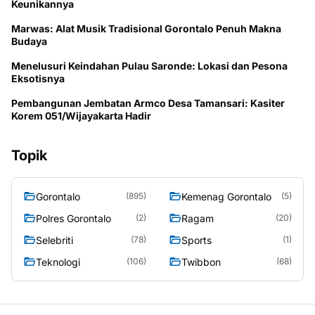
Keunikannya
Marwas: Alat Musik Tradisional Gorontalo Penuh Makna
Budaya
Menelusuri Keindahan Pulau Saronde: Lokasi dan Pesona
Eksotisnya
Pembangunan Jembatan Armco Desa Tamansari: Kasiter
Korem 051/Wijayakarta Hadir
Topik
Gorontalo
Kemenag Gorontalo
(895)
(5)
Polres Gorontalo
Ragam
(2)
(20)
Selebriti
Sports
(78)
(1)
Teknologi
Twibbon
(106)
(68)