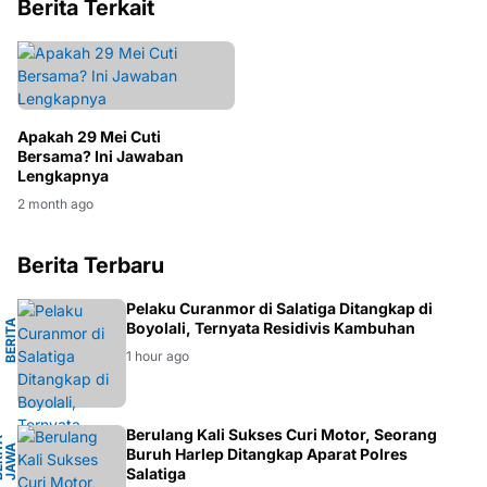
Berita Terkait
Apakah 29 Mei Cuti
Bersama? Ini Jawaban
Lengkapnya
2 month ago
Berita Terbaru
L
Pelaku Curanmor di Salatiga Ditangkap di
B
E
R
I
T
A
K
R
I
M
I
N
A
Boyolali, Ternyata Residivis Kambuhan
1 hour ago
H
Berulang Kali Sukses Curi Motor, Seorang
B
E
R
I
A
J
A
W
T
E
N
A
T
A
G
Buruh Harlep Ditangkap Aparat Polres
Salatiga