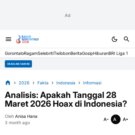
Ad
Gorontalo
Ragam
Selebriti
Twibbon
Berita
Gosip
Hiburan
BRI Liga 1
HEADLINE HARI INI
2026
Fakta
Indonesia
Informasi
Analisis: Apakah Tanggal 28
Maret 2026 Hoax di Indonesia?
Oleh
Anisa Hana
3 month ago