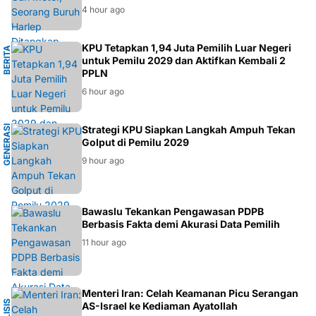
4 hour ago
K
KPU Tetapkan 1,94 Juta Pemilih Luar Negeri
B
E
R
I
T
A
P
O
L
I
T
I
untuk Pemilu 2029 dan Aktifkan Kembali 2
PPLN
6 hour ago
G
E
N
E
R
A
S
I
M
U
D
Strategi KPU Siapkan Langkah Ampuh Tekan
Golput di Pemilu 2029
A
9 hour ago
BAWASLU
Bawaslu Tekankan Pengawasan PDPB
Berbasis Fakta demi Akurasi Data Pemilih
11 hour ago
K
Menteri Iran: Celah Keamanan Picu Serangan
AS-Israel ke Kediaman Ayatollah