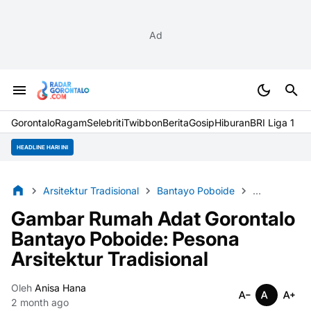
Ad
Gorontalo
Ragam
Selebriti
Twibbon
Berita
Gosip
Hiburan
BRI Liga 1
HEADLINE HARI INI
Arsitektur Tradisional
Bantayo Poboide
Budaya Indo
Gambar Rumah Adat Gorontalo
Bantayo Poboide: Pesona
Arsitektur Tradisional
Oleh
Anisa Hana
2 month ago