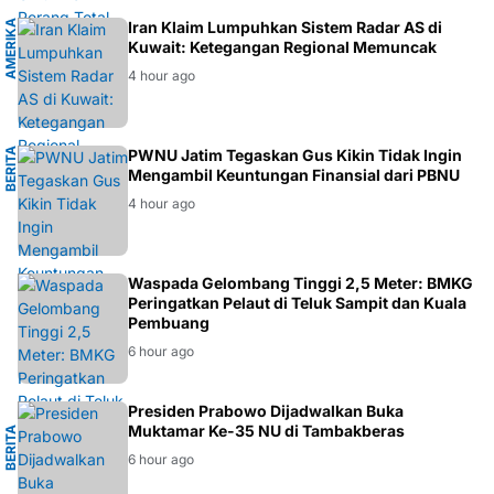
A
M
E
R
I
K
A
S
E
R
I
K
A
Iran Klaim Lumpuhkan Sistem Radar AS di
T
Kuwait: Ketegangan Regional Memuncak
4 hour ago
B
E
R
I
T
A
N
PWNU Jatim Tegaskan Gus Kikin Tidak Ingin
Mengambil Keuntungan Finansial dari PBNU
U
4 hour ago
BMKG
Waspada Gelombang Tinggi 2,5 Meter: BMKG
Peringatkan Pelaut di Teluk Sampit dan Kuala
Pembuang
6 hour ago
L
Presiden Prabowo Dijadwalkan Buka
Muktamar Ke-35 NU di Tambakberas
B
E
R
I
T
A
N
A
S
I
O
N
A
6 hour ago