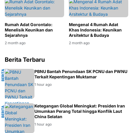
Rumah Adat Gorontalo:
Mengenal 4 Rumah Adat
Menelisik Keunikan dan
Khas Indonesia: Keunikan
Sejarahnya
Arsitektur & Budaya
2 month ago
2 month ago
Berita Terbaru
B
E
R
I
T
A
N
PBNU Bantah Penundaan SK PCNU dan PWNU
Terkait Kepentingan Muktamar
U
1 hour ago
L
Ketegangan Global Meningkat: Presiden Iran
B
E
R
I
T
A
G
L
O
B
A
Umumkan Perang Total hingga Konflik Laut
China Selatan
1 hour ago