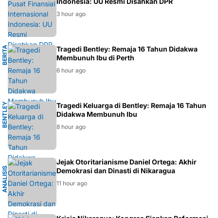
EKONOMI
Indonesia: UU Resmi Disahkan DPR
3 hour ago
B
E
R
I
T
A
P
E
R
T
Tragedi Bentley: Remaja 16 Tahun Didakwa
H
Membunuh Ibu di Perth
6 hour ago
B
E
N
T
E
Y
P
E
R
T
Tragedi Keluarga di Bentley: Remaja 16 Tahun
L
H
Didakwa Membunuh Ibu
8 hour ago
K
Jejak Otoritarianisme Daniel Ortega: Akhir
A
N
A
L
I
S
I
S
G
E
O
P
O
L
I
T
I
Demokrasi dan Dinasti di Nikaragua
11 hour ago