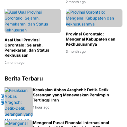
2 month ago
Provinsi Gorontalo:
Mengenal Kabupaten dan
Asal Usul Provinsi
Kekhususannya
Gorontalo: Sejarah,
Pemekaran, dan Status
3 month ago
Kekhususan
2 month ago
Berita Terbaru
I
Kesaksian Abbas Araghchi: Detik-Detik
Serangan yang Menewaskan Pemimpin
A
B
B
A
S
A
R
A
G
H
C
H
Tertinggi Iran
1 hour ago
Mengenal Pusat Finansial Internasional