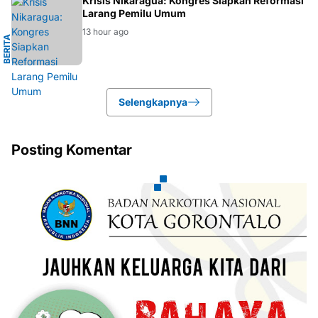
L
Krisis Nikaragua: Kongres Siapkan Reformasi
Larang Pemilu Umum
13 hour ago
B
E
R
I
T
A
I
N
T
E
R
N
A
S
I
O
N
A
Selengkapnya
Posting Komentar