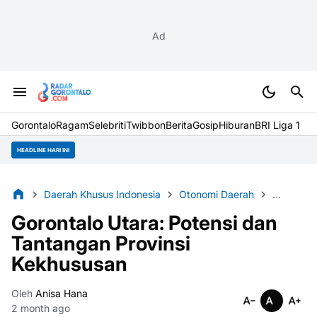
Ad
Gorontalo
Ragam
Selebriti
Twibbon
Berita
Gosip
Hiburan
BRI Liga 1
HEADLINE HARI INI
Daerah Khusus Indonesia
Otonomi Daerah
Pembang
Gorontalo Utara: Potensi dan
Tantangan Provinsi
Kekhususan
Oleh
Anisa Hana
2 month ago