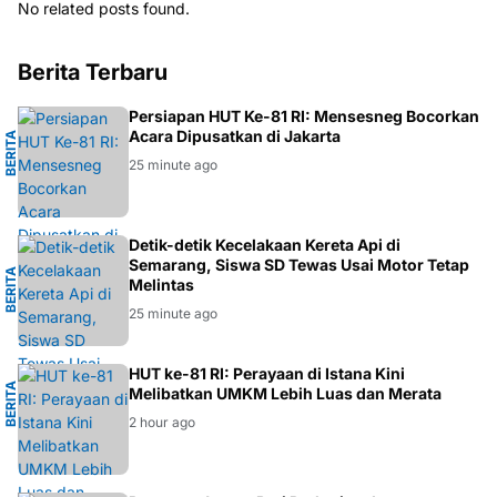
No related posts found.
Berita Terbaru
L
Persiapan HUT Ke-81 RI: Mensesneg Bocorkan
Acara Dipusatkan di Jakarta
B
E
R
I
T
A
N
A
S
I
O
N
A
25 minute ago
G
Detik-detik Kecelakaan Kereta Api di
Semarang, Siswa SD Tewas Usai Motor Tetap
B
E
R
I
T
A
S
E
M
A
R
A
N
Melintas
25 minute ago
I
HUT ke-81 RI: Perayaan di Istana Kini
B
E
R
I
T
A
E
K
O
N
O
M
Melibatkan UMKM Lebih Luas dan Merata
2 hour ago