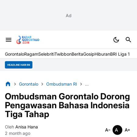
Ad
Gorontalo
Ragam
Selebriti
Twibbon
Berita
Gosip
Hiburan
BRI Liga 1
HEADLINE HARI INI
Gorontalo
Ombudsman RI
Pengawasan Bahasa Indo
Ombudsman Gorontalo Dorong
Pengawasan Bahasa Indonesia
Tiga Tahap
Oleh
Anisa Hana
2 month ago