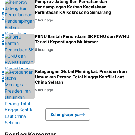
G
Pemprov Jateng Beri Perhatian dan
Pendampingan Korban Kecelakaan
B
E
R
I
T
A
S
E
M
A
R
A
N
Perlintasan KA Kokrosono Semarang
2 hour ago
B
E
R
I
T
A
N
PBNU Bantah Penundaan SK PCNU dan PWNU
Terkait Kepentingan Muktamar
U
5 hour ago
L
Ketegangan Global Meningkat: Presiden Iran
B
E
R
I
T
A
G
L
O
B
A
Umumkan Perang Total hingga Konflik Laut
China Selatan
5 hour ago
Selengkapnya
Posting Komentar