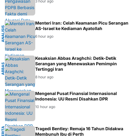
3 hour ago
K
Menteri Iran: Celah Keamanan Picu Serangan
A
N
A
L
I
S
I
S
G
E
O
P
O
L
I
T
I
AS-Israel ke Kediaman Ayatollah
6 hour ago
I
Kesaksian Abbas Araghchi: Detik-Detik
Serangan yang Menewaskan Pemimpin
A
B
B
A
S
A
R
A
G
H
C
H
Tertinggi Iran
8 hour ago
EKONOMI
Mengenal Pusat Finansial Internasional
Indonesia: UU Resmi Disahkan DPR
10 hour ago
B
E
R
I
T
A
P
E
R
T
Tragedi Bentley: Remaja 16 Tahun Didakwa
H
Membunuh Ibu di Perth