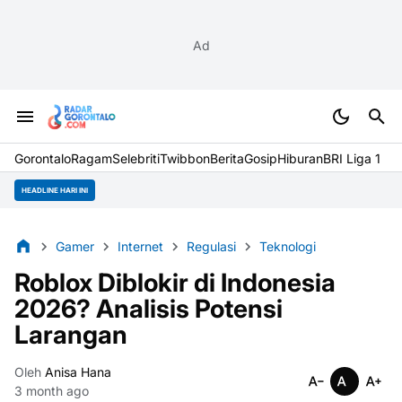
Ad
Gorontalo
Ragam
Selebriti
Twibbon
Berita
Gosip
Hiburan
BRI Liga 1
HEADLINE HARI INI
Gamer
Internet
Regulasi
Teknologi
Roblox Diblokir di Indonesia
2026? Analisis Potensi
Larangan
Oleh
Anisa Hana
3 month ago