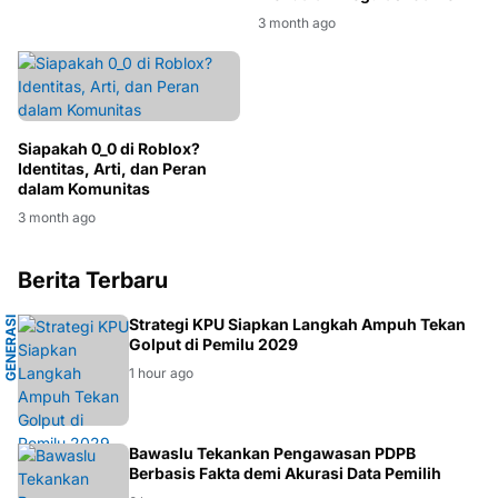
3 month ago
Siapakah 0_0 di Roblox?
Identitas, Arti, dan Peran
dalam Komunitas
3 month ago
Berita Terbaru
G
E
N
E
R
A
S
I
M
U
D
Strategi KPU Siapkan Langkah Ampuh Tekan
Golput di Pemilu 2029
A
1 hour ago
BAWASLU
Bawaslu Tekankan Pengawasan PDPB
Berbasis Fakta demi Akurasi Data Pemilih