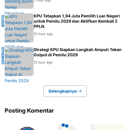
7 hour ago
K
KPU Tetapkan 1,94 Juta Pemilih Luar Negeri
B
E
R
I
T
A
P
O
L
I
T
I
untuk Pemilu 2029 dan Aktifkan Kembali 2
PPLN
10 hour ago
G
E
N
E
R
A
S
I
M
U
D
Strategi KPU Siapkan Langkah Ampuh Tekan
Golput di Pemilu 2029
A
12 hour ago
Selengkapnya
Posting Komentar