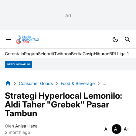
Ad
Gorontalo
Ragam
Selebriti
Twibbon
Berita
Gosip
Hiburan
BRI Liga 1
HEADLINE HARI INI
Consumer Goods
Food & Beverage
Hyperlocal Stra
Strategi Hyperlocal Lemonilo:
Aldi Taher "Grebek" Pasar
Tambun
Oleh
Anisa Hana
2 month ago