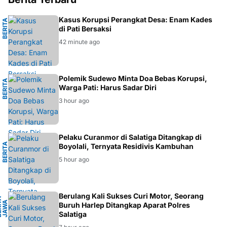
M
Kasus Korupsi Perangkat Desa: Enam Kades
B
E
R
I
T
A
H
U
K
U
di Pati Bersaksi
42 minute ago
H
Polemik Sudewo Minta Doa Bebas Korupsi,
B
E
R
I
T
A
D
A
E
R
A
Warga Pati: Harus Sadar Diri
3 hour ago
L
Pelaku Curanmor di Salatiga Ditangkap di
B
E
R
I
T
A
K
R
I
M
I
N
A
Boyolali, Ternyata Residivis Kambuhan
5 hour ago
H
Berulang Kali Sukses Curi Motor, Seorang
B
E
R
I
A
J
A
W
T
E
N
A
T
A
G
Buruh Harlep Ditangkap Aparat Polres
Salatiga