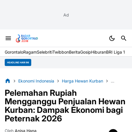
Ad
Gorontalo
Ragam
Selebriti
Twibbon
Berita
Gosip
Hiburan
BRI Liga 1
HEADLINE HARI INI
Ekonomi Indonesia
Harga Hewan Kurban
Idul Adha
Pelemahan Rupiah
Mengganggu Penjualan Hewan
Kurban: Dampak Ekonomi bagi
Peternak 2026
Oleh
Anisa Hana