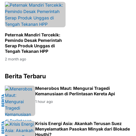
Peternak Mandiri Tercekik:
Pemindo Desak Pemerintah
Serap Produk Unggas di
Tengah Tekanan HPP
2 month ago
Berita Terbaru
G
Menerobos Maut: Mengurai Tragedi
Kemanusiaan di Perlintasan Kereta Api
B
E
R
I
T
A
S
E
M
A
R
A
N
1 hour ago
I
Krisis Energi Asia: Akankah Terusan Suez
B
E
R
I
T
A
E
N
E
R
G
Menyelamatkan Pasokan Minyak dari Blokade
Houthi?