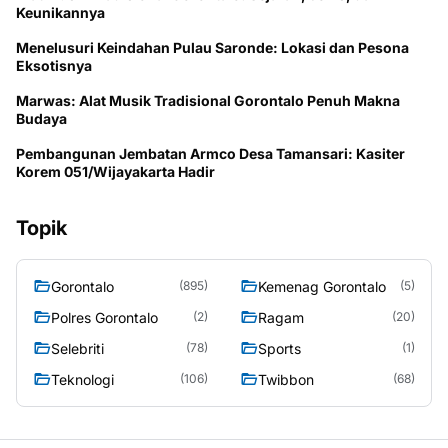
Keunikannya
Menelusuri Keindahan Pulau Saronde: Lokasi dan Pesona
Eksotisnya
Marwas: Alat Musik Tradisional Gorontalo Penuh Makna
Budaya
Pembangunan Jembatan Armco Desa Tamansari: Kasiter
Korem 051/Wijayakarta Hadir
Topik
Gorontalo
Kemenag Gorontalo
(895)
(5)
Polres Gorontalo
Ragam
(2)
(20)
Selebriti
Sports
(78)
(1)
Teknologi
Twibbon
(106)
(68)