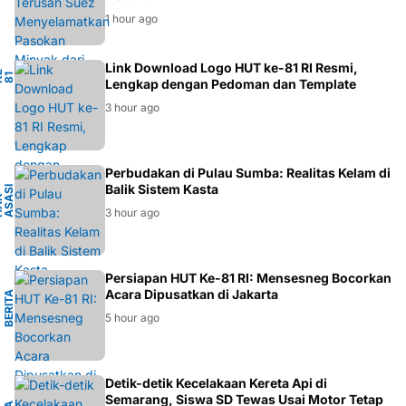
1 hour ago
Link Download Logo HUT ke-81 RI Resmi,
-
1
H
K
I
Lengkap dengan Pedoman dan Template
3 hour ago
A
Perbudakan di Pulau Sumba: Realitas Kelam di
Balik Sistem Kasta
I
U
H
A
K
A
S
A
S
M
A
N
S
I
3 hour ago
L
Persiapan HUT Ke-81 RI: Mensesneg Bocorkan
Acara Dipusatkan di Jakarta
B
E
R
I
T
A
N
A
S
I
O
N
A
5 hour ago
Detik-detik Kecelakaan Kereta Api di
Semarang, Siswa SD Tewas Usai Motor Tetap