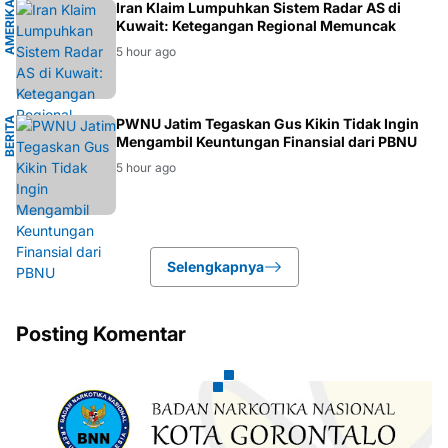
A
M
E
R
I
K
A
S
E
R
I
K
A
Iran Klaim Lumpuhkan Sistem Radar AS di
T
Kuwait: Ketegangan Regional Memuncak
5 hour ago
B
E
R
I
T
A
N
PWNU Jatim Tegaskan Gus Kikin Tidak Ingin
Mengambil Keuntungan Finansial dari PBNU
U
5 hour ago
Selengkapnya
Posting Komentar