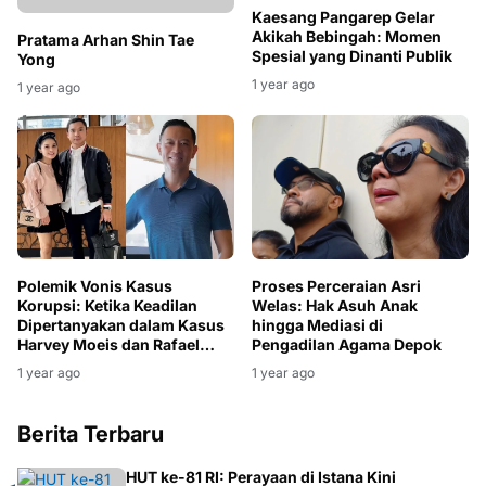
Kaesang Pangarep Gelar
Akikah Bebingah: Momen
Pratama Arhan Shin Tae
Spesial yang Dinanti Publik
Yong
1 year ago
1 year ago
Polemik Vonis Kasus
Proses Perceraian Asri
Korupsi: Ketika Keadilan
Welas: Hak Asuh Anak
Dipertanyakan dalam Kasus
hingga Mediasi di
Harvey Moeis dan Rafael
Pengadilan Agama Depok
Alun Trisambodo
1 year ago
1 year ago
Berita Terbaru
HUT ke-81 RI: Perayaan di Istana Kini