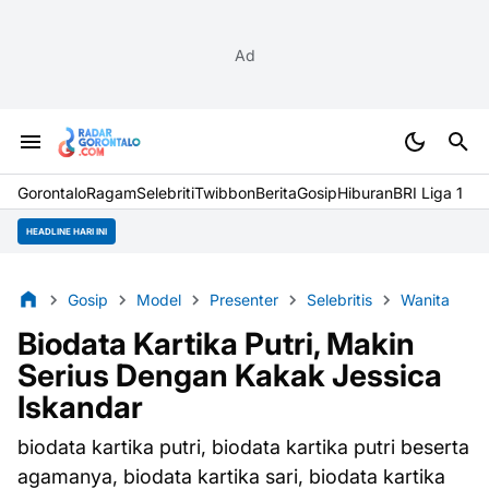
Ad
Gorontalo
Ragam
Selebriti
Twibbon
Berita
Gosip
Hiburan
BRI Liga 1
HEADLINE HARI INI
Gosip
Model
Presenter
Selebritis
Wanita
Biodata Kartika Putri, Makin
Serius Dengan Kakak Jessica
Iskandar
biodata kartika putri, biodata kartika putri beserta
agamanya, biodata kartika sari, biodata kartika