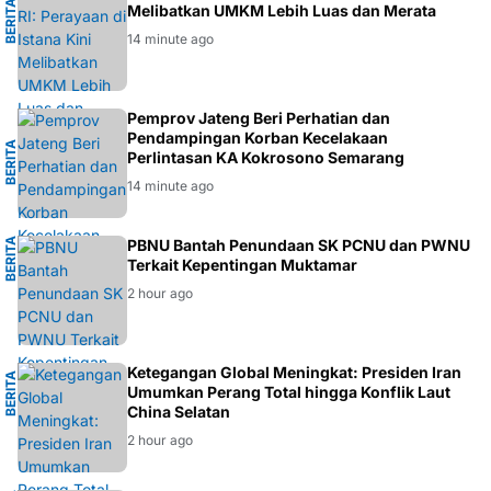
I
B
E
R
I
T
A
E
K
O
N
O
M
Melibatkan UMKM Lebih Luas dan Merata
14 minute ago
G
Pemprov Jateng Beri Perhatian dan
Pendampingan Korban Kecelakaan
B
E
R
I
T
A
S
E
M
A
R
A
N
Perlintasan KA Kokrosono Semarang
14 minute ago
B
E
R
I
T
A
N
PBNU Bantah Penundaan SK PCNU dan PWNU
Terkait Kepentingan Muktamar
U
2 hour ago
L
Ketegangan Global Meningkat: Presiden Iran
B
E
R
I
T
A
G
L
O
B
A
Umumkan Perang Total hingga Konflik Laut
China Selatan
2 hour ago