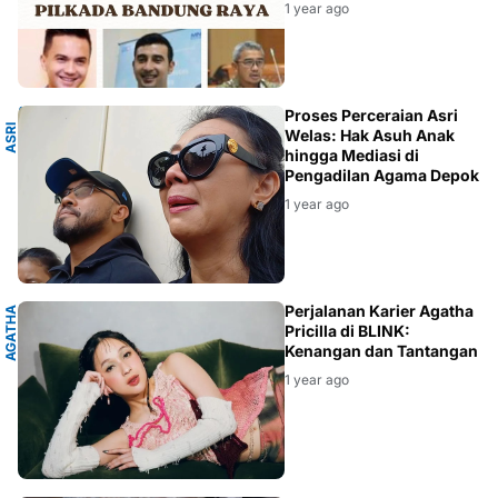
1 year ago
S
Proses Perceraian Asri
A
S
R
I
W
E
L
A
Welas: Hak Asuh Anak
hingga Mediasi di
Pengadilan Agama Depok
1 year ago
A
Perjalanan Karier Agatha
A
G
A
T
H
A
P
R
I
C
I
L
L
Pricilla di BLINK:
Kenangan dan Tantangan
1 year ago