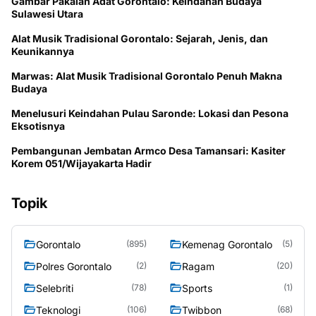
Gambar Pakaian Adat Gorontalo: Keindahan Budaya
Sulawesi Utara
Alat Musik Tradisional Gorontalo: Sejarah, Jenis, dan
Keunikannya
Marwas: Alat Musik Tradisional Gorontalo Penuh Makna
Budaya
Menelusuri Keindahan Pulau Saronde: Lokasi dan Pesona
Eksotisnya
Pembangunan Jembatan Armco Desa Tamansari: Kasiter
Korem 051/Wijayakarta Hadir
Topik
Gorontalo
Kemenag Gorontalo
(895)
(5)
Polres Gorontalo
Ragam
(2)
(20)
Selebriti
Sports
(78)
(1)
Teknologi
Twibbon
(106)
(68)