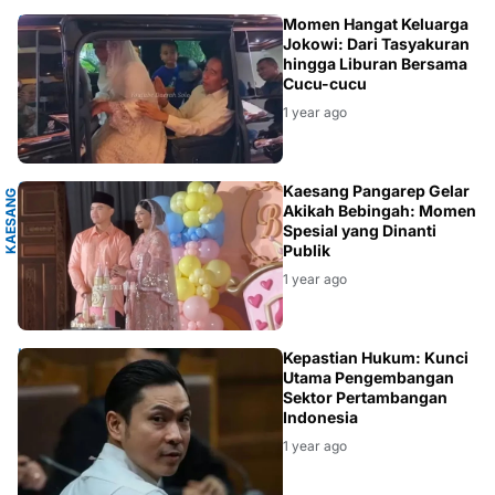
SELEBRITIS
Momen Hangat Keluarga
Jokowi: Dari Tasyakuran
hingga Liburan Bersama
Cucu-cucu
1 year ago
P
Kaesang Pangarep Gelar
K
A
E
S
A
N
G
P
A
N
G
A
R
E
Akikah Bebingah: Momen
Spesial yang Dinanti
Publik
1 year ago
PEJABAT
Kepastian Hukum: Kunci
Utama Pengembangan
Sektor Pertambangan
Indonesia
1 year ago