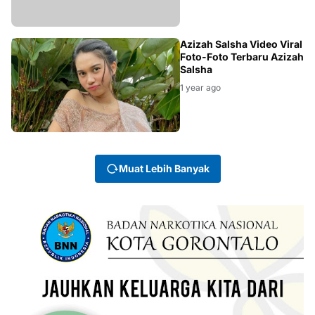
SELEBRITIS
Azizah Salsha Video Viral
Foto-Foto Terbaru Azizah
Salsha
1 year ago
Muat Lebih Banyak