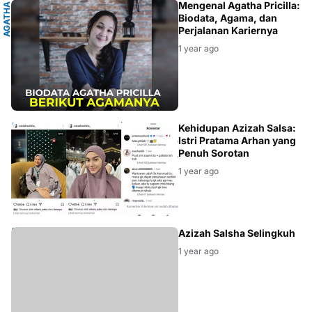
A
Mengenal Agatha Pricilla:
A
G
A
T
H
A
P
R
I
C
I
L
L
Biodata, Agama, dan
Perjalanan Kariernya
1 year ago
SELEBRITIS
Kehidupan Azizah Salsa:
Istri Pratama Arhan yang
Penuh Sorotan
1 year ago
SELEBRITIS
Azizah Salsha Selingkuh
1 year ago