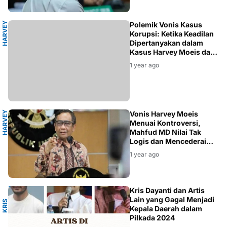
H
A
R
V
E
Y
M
O
E
I
Polemik Vonis Kasus
S
Korupsi: Ketika Keadilan
Dipertanyakan dalam
Kasus Harvey Moeis dan
Rafael Alun Trisambodo
1 year ago
H
A
R
V
E
Y
M
O
E
I
Vonis Harvey Moeis
S
Menuai Kontroversi,
Mahfud MD Nilai Tak
Logis dan Mencederai
Keadilan
1 year ago
I
Kris Dayanti dan Artis
Lain yang Gagal Menjadi
K
R
I
S
D
A
Y
A
N
T
Kepala Daerah dalam
Pilkada 2024