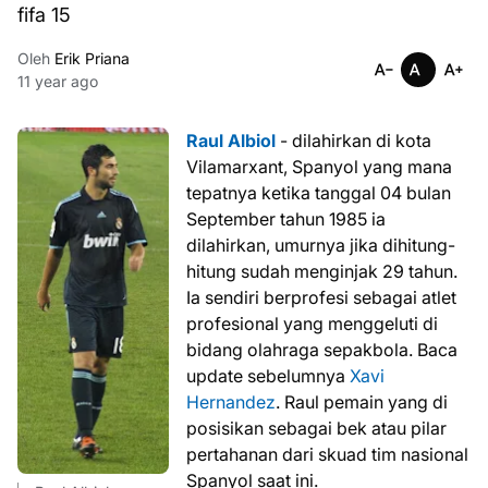
fifa 15
Oleh
Erik Priana
11 year ago
Raul Albiol
- dilahirkan di kota
Vilamarxant, Spanyol yang mana
tepatnya ketika tanggal 04 bulan
September tahun 1985 ia
dilahirkan, umurnya jika dihitung-
hitung sudah menginjak 29 tahun.
Ia sendiri berprofesi sebagai atlet
profesional yang menggeluti di
bidang olahraga sepakbola. Baca
update sebelumnya
Xavi
Hernandez
. Raul pemain yang di
posisikan sebagai bek atau pilar
pertahanan dari skuad tim nasional
Spanyol saat ini.