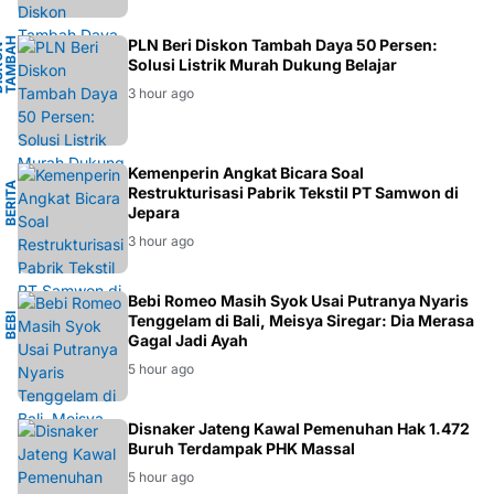
H
PLN Beri Diskon Tambah Daya 50 Persen:
D
I
S
K
O
N
T
A
M
A
D
A
Y
Solusi Listrik Murah Dukung Belajar
B
A
3 hour ago
I
Kemenperin Angkat Bicara Soal
B
E
R
I
T
A
E
K
O
N
O
M
Restrukturisasi Pabrik Tekstil PT Samwon di
Jepara
3 hour ago
O
Bebi Romeo Masih Syok Usai Putranya Nyaris
B
E
B
I
R
O
M
E
Tenggelam di Bali, Meisya Siregar: Dia Merasa
Gagal Jadi Ayah
5 hour ago
BERITA
Disnaker Jateng Kawal Pemenuhan Hak 1.472
Buruh Terdampak PHK Massal
5 hour ago