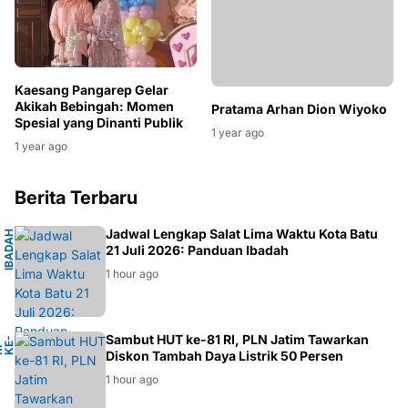
Kaesang Pangarep Gelar
Akikah Bebingah: Momen
Pratama Arhan Dion Wiyoko
Spesial yang Dinanti Publik
1 year ago
1 year ago
Berita Terbaru
M
Jadwal Lengkap Salat Lima Waktu Kota Batu
I
B
A
D
A
H
M
U
S
L
I
21 Juli 2026: Panduan Ibadah
1 hour ago
Sambut HUT ke-81 RI, PLN Jatim Tawarkan
-
1
H
K
Diskon Tambah Daya Listrik 50 Persen
1 hour ago