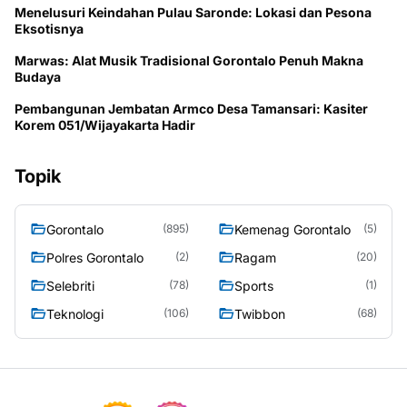
Menelusuri Keindahan Pulau Saronde: Lokasi dan Pesona
Eksotisnya
Marwas: Alat Musik Tradisional Gorontalo Penuh Makna
Budaya
Pembangunan Jembatan Armco Desa Tamansari: Kasiter
Korem 051/Wijayakarta Hadir
Topik
Gorontalo
Kemenag Gorontalo
(895)
(5)
Polres Gorontalo
Ragam
(2)
(20)
Selebriti
Sports
(78)
(1)
Teknologi
Twibbon
(106)
(68)