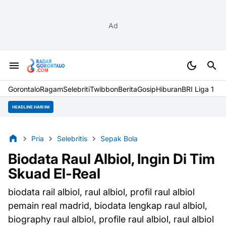
Ad
Gorontalo
Ragam
Selebriti
Twibbon
Berita
Gosip
Hiburan
BRI Liga 1
HEADLINE HARI INI
Pria
Selebritis
Sepak Bola
Biodata Raul Albiol, Ingin Di Tim
Skuad El-Real
biodata rail albiol, raul albiol, profil raul albiol
pemain real madrid, biodata lengkap raul albiol,
biography raul albiol, profile raul albiol, raul albiol