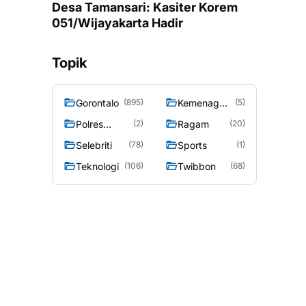
Desa Tamansari: Kasiter Korem
051/Wijayakarta Hadir
Topik
Gorontalo
Kemenag
(895)
(5)
Gorontalo
Polres
Ragam
(2)
(20)
Gorontalo
Selebriti
Sports
(78)
(1)
Teknologi
Twibbon
(106)
(68)