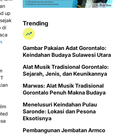
kan
nd up
 sejak
Trending
 di
aca
n
Gambar Pakaian Adat Gorontalo:
Keindahan Budaya Sulawesi Utara
Alat Musik Tradisional Gorontalo:
am
Sejarah, Jenis, dan Keunikannya
ET
kian
Marwas: Alat Musik Tradisional
Gorontalo Penuh Makna Budaya
Menelusuri Keindahan Pulau
ilm
Saronde: Lokasi dan Pesona
nted
Eksotisnya
asa
Pembangunan Jembatan Armco