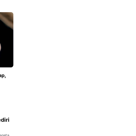
ap,
diri
ereta