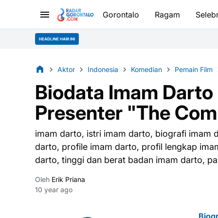
Gorontalo
Ragam
Selebr
HEADLINE HARI INI
Aktor
Indonesia
Komedian
Pemain Film
Biodata Imam Darto
Presenter "The Co
imam darto, istri imam darto, biografi ima
darto, profile imam darto, profil lengkap ima
darto, tinggi dan berat badan imam darto, p
Oleh
Erik Priana
10 year ago
Biog