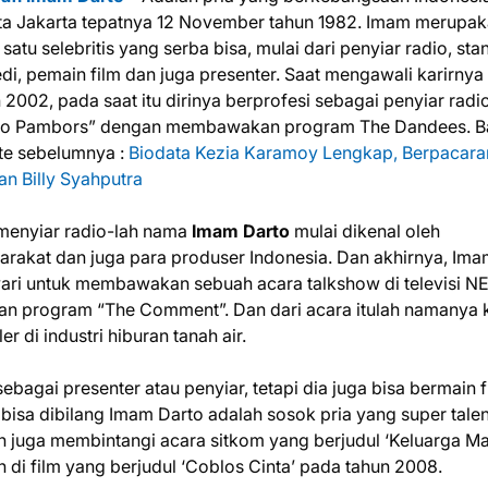
ota Jakarta tepatnya 12 November tahun 1982. Imam merupa
 satu selebritis yang serba bisa, mulai dari penyiar radio, sta
i, pemain film dan juga presenter. Saat mengawali karirnya
 2002, pada saat itu dirinya berprofesi sebagai penyiar radio
io Pambors” dengan membawakan program The Dandees. B
te sebelumnya :
Biodata Kezia Karamoy Lengkap, Berpacara
n Billy Syahputra
menyiar radio-lah nama
Imam Darto
mulai dikenal oleh
rakat dan juga para produser Indonesia. Dan akhirnya, Im
ari untuk membawakan sebuah acara talkshow di televisi N
an program “The Comment”. Dan dari acara itulah namanya 
er di industri hiburan tanah air.
bagai presenter atau penyiar, tetapi dia juga bisa bermain f
bisa dibilang Imam Darto adalah sosok pria yang super tale
ah juga membintangi acara sitkom yang berjudul ‘Keluarga M
 di film yang berjudul ‘Coblos Cinta’ pada tahun 2008.