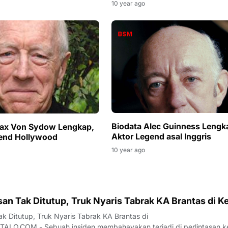
10 year ago
Biodata Alec Guinness Lengk
Max Von Sydow Lengkap,
Aktor Legend asal Inggris
end Hollywood
10 year ago
san Tak Ditutup, Truk Nyaris Tabrak KA Brantas di Ke
ak Ditutup, Truk Nyaris Tabrak KA Brantas di
LO.COM - Sebuah insiden membahayakan terjadi di perlintasan k