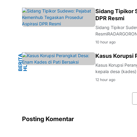
Indonesia. Dalam pe
HUKUM
Sidang Tipikor
DPR Resmi
Sidang Tipikor Sud
ResmiRADARGORONTAL
lingkungan Direktor
10 hour ago
RI, Sudewo, kembali
M
Kasus Korupsi 
B
E
R
I
T
A
H
U
K
U
Kasus Korupsi Pera
kepala desa (kades)
Tipikor Semarang pa
12 hour ago
sidang kasus dugaan
Posting Komentar