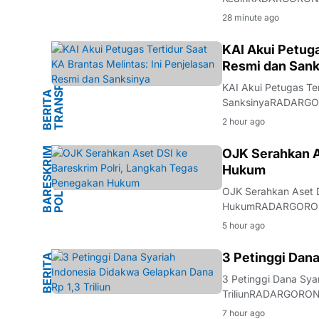
api Simpang Mengkre
28 minute ago
Brantas. Keamanan p
I
KAI Akui Petuga
Resmi dan Sank
KAI Akui Petugas Ter
B
E
R
I
T
A
T
R
A
N
S
P
O
R
T
A
S
SanksinyaRADARGORO
Madiun telah memberik
2 hour ago
Mengkreng, Kecamat
B
A
R
S
K
R
I
M
P
O
L
R
OJK Serahkan A
Hukum
E
I
OJK Serahkan Aset D
HukumRADARGORONTA
menyerahkan sejumla
5 hour ago
Penyerahan aset in
M
3 Petinggi Dana
B
E
R
I
T
A
H
U
K
U
3 Petinggi Dana Sya
TriliunRADARGORONT
perdana kasus duga
7 hour ago