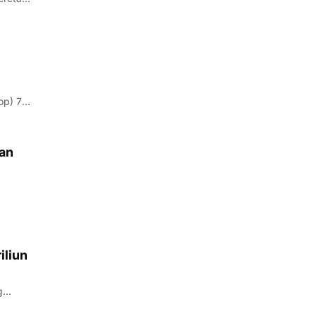
op) 7
kan
olri.
iliun
g