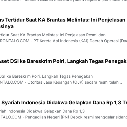
ng, Kecamatan Purwoasri, Kabupaten Kediri, yang melibatkan KA
erjalanan kereta api sempat terancam akibat palang
s Tertidur Saat KA Brantas Melintas: Ini Penjelasan
sinya
tidur Saat KA Brantas Melintas: Ini Penjelasan Resmi dan
NTALO.COM - PT Kereta Api Indonesia (KAI) Daerah Operasi (Da
an klarifikasi resmi terkait insiden palang pintu perlintasan di
an Purwoasri, Kabupaten Kediri, Jaw
set DSI ke Bareskrim Polri, Langkah Tegas Penega
SI ke Bareskrim Polri, Langkah Tegas Penegakan
LO.COM - Otoritas Jasa Keuangan (OJK) secara resmi telah
h aset milik PT Dana Syariah Indonesia (PT DSI) kepada Bareskrim P
i merupakan bentuk dukungan nyata OJK dalam mempros
 Syariah Indonesia Didakwa Gelapkan Dana Rp 1,3 Tr
riah Indonesia Didakwa Gelapkan Dana Rp 1,3
ALO.COM - Pengadilan Negeri (PN) Depok resmi menggelar sidan
an penggelapan dana yang melibatkan petinggi PT Dana Syariah