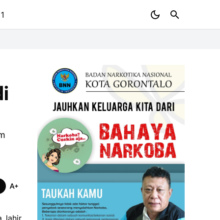
 1
i
am
 lahir