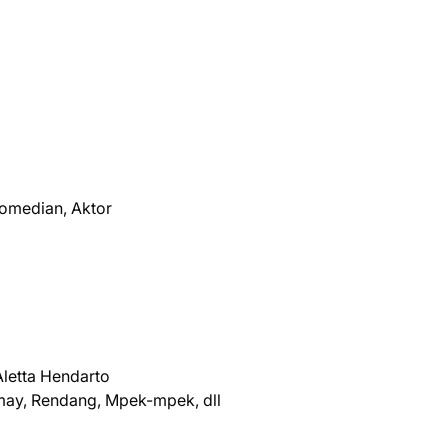
 Komedian, Aktor
Aletta Hendarto
omay, Rendang, Mpek-mpek, dll