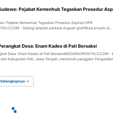
rsidangan yang berlangsung pada Rabu (22/7/2026), tiga oran
 Sudewo: Pejabat Kemenhub Tegaskan Prosedur Aspi
ewo: Pejabat Kemenhub Tegaskan Prosedur Aspirasi DPR
O.COM - Sidang lanjutan perkara dugaan gratifikasi proyek di
at Jenderal Perkeretaapian (DJKA) dengan terdakwa mantan anggo
 digelar di Pengadilan Tipikor Semarang pad
Perangkat Desa: Enam Kades di Pati Bersaksi
ngkat Desa: Enam Kades di Pati BersaksiRADARGORONTALO.COM -
 dari Kabupaten Pati, Jawa Tengah, memenuhi panggilan Pengadila
da Rabu, 22 Juli 2026. Mereka diperiksa sebagai saksi kunci dalam
 korupsi yang menyeret Bupati
Selengkapnya