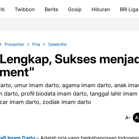
iti
Twibbon
Berita
Gosip
Hiburan
BRI Liga
Presenter
Pria
Selebritis
 Lengkap, Sukses menjad
mment"
m darto, umur imam darto, agama imam darto, anak im
m darto, profil biodata imam darto, tanggal lahir imam
acar imam darto, zodiak imam darto
rafi Imam Darto
– Adalah pria yang berkebangsaan Indonesia,