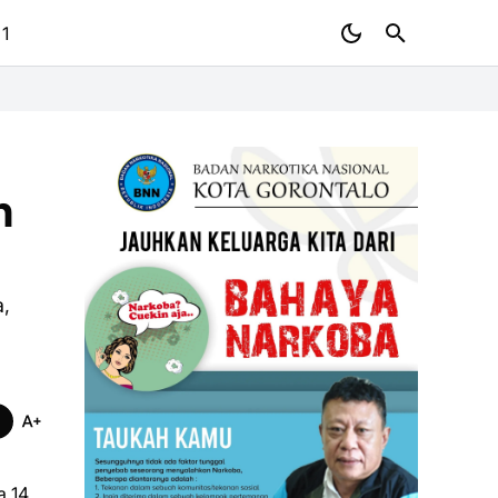
 1
n
a,
a 14