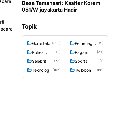
 acara
Desa Tamansari: Kasiter Korem
051/Wijayakarta Hadir
rti
Topik
 acara
Gorontalo
Kemenag
(895)
(5)
Gorontalo
Polres
Ragam
(2)
(20)
Gorontalo
Selebriti
Sports
(78)
(1)
Teknologi
Twibbon
(106)
(68)