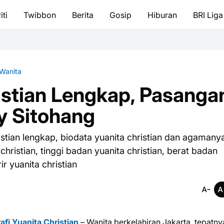
iti
Twibbon
Berita
Gosip
Hiburan
BRI Liga
Wanita
istian Lengkap, Pasanga
y Sitohang
ristian lengkap, biodata yuanita christian dan agamany
a christian, tinggi badan yuanita christian, berat badan
ir yuanita christian
afi Yuanita Christian
– Wanita berkelahiran Jakarta, tepatny