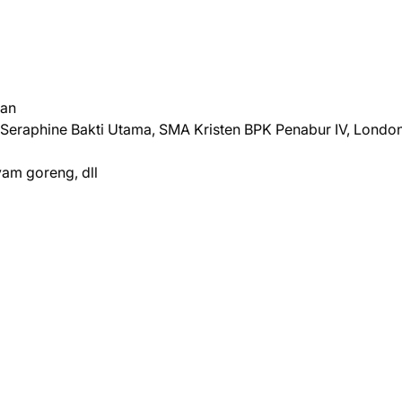
wan
 Seraphine Bakti Utama, SMA Kristen BPK Penabur IV, Londo
yam goreng, dll