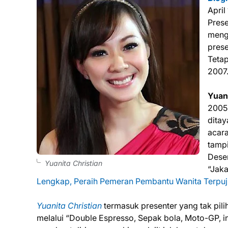
April
Prese
menga
prese
Tetap
2007
Yuani
2005,
ditay
acara
tampi
Desem
Yuanita Christian
“Jaka
Lengkap, Peraih Pemeran Pembantu Wanita Terpuj
Yuanita Christian
termasuk presenter yang tak pilih
melalui “Double Espresso, Sepak bola, Moto-GP, i