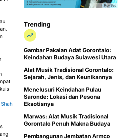
tau
Trending
an.
un
Gambar Pakaian Adat Gorontalo:
Keindahan Budaya Sulawesi Utara
n
Alat Musik Tradisional Gorontalo:
m
Sejarah, Jenis, dan Keunikannya
empat
kuis
Menelusuri Keindahan Pulau
Saronde: Lokasi dan Pesona
Eksotisnya
e Shah
Marwas: Alat Musik Tradisional
Gorontalo Penuh Makna Budaya
is
yang
Pembangunan Jembatan Armco