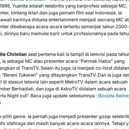
 1986. Yuanita adalah selebritis yang berprofesi sebagai MC,
nter, bintang iklan dan juga pemain film asal Indonesia. Ia
wali karirnya didunia entertainment menjadi seorang MC a
nter dibeberapa acara-acara tertentu semenjak tahun 2000-
i, dirinya baru memulai karir untuk profesionalnya pada tah
.
ta Christian
saat pertama kali ia tampil di televisi pada tahu
 ia sebagai MC atau presenter acara “Permak Habis” yang
angkan di TransTV. Selain itu juga, ia menjadi co-host didala
 “Berani Tukeran” yang ditayangkan TransTV. Dan ia juga s
l di stasiun televisi lain seperti MetroTV dalam acara sebuah 
ber Berhadiah, dan juga di AstroTV didalam sebuah acara
rta Night out”. Baca juga update sebelumnya :
Biodata Ralin
i
-pilih genre. Ia pernah juga menjadi presenter gosip selebrit
nfo olahraga dan masih banyak acara-acara lainnya. Tetapi 