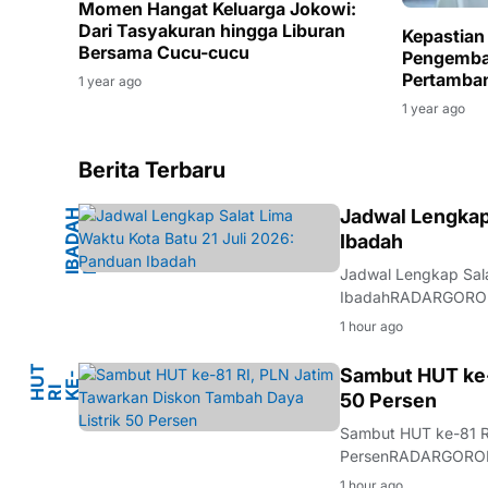
Momen Hangat Keluarga Jokowi:
Dari Tasyakuran hingga Liburan
Kepastian
Bersama Cucu-cucu
Pengemba
Pertamban
1 year ago
1 year ago
Berita Terbaru
M
Jadwal Lengkap
I
B
A
D
A
H
M
U
S
L
I
Ibadah
Jadwal Lengkap Sala
IbadahRADARGORONTA
lengkap salat lima w
1 hour ago
umat Muslim dalam 
H
U
T
R
K
E
8
Sambut HUT ke-
-
1
I
50 Persen
Sambut HUT ke-81 RI
PersenRADARGORONT
Republik Indonesia, 
1 hour ago