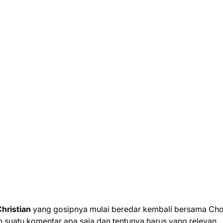
Christian
yang gosipnya mulai beredar kembali bersama Ch
 suatu komentar apa saja dan tentunya harus yang relevan