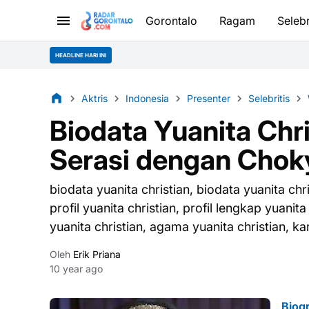
Gorontalo
Ragam
Selebr
HEADLINE HARI INI
Aktris
Indonesia
Presenter
Selebritis
Biodata Yuanita Chr
Serasi dengan Chok
biodata yuanita christian, biodata yuanita ch
profil yuanita christian, profil lengkap yuanit
yuanita christian, agama yuanita christian, kar
Oleh
Erik Priana
10 year ago
Biogr