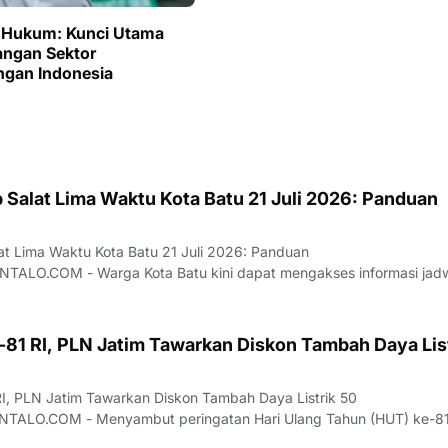
 Hukum: Kunci Utama
ngan Sektor
gan Indonesia
 Salat Lima Waktu Kota Batu 21 Juli 2026: Panduan
t Lima Waktu Kota Batu 21 Juli 2026: Panduan
LO.COM - Warga Kota Batu kini dapat mengakses informasi jad
aktu untuk tanggal 21 Juli 2026. Data ini dirilis sebagai acuan utama
menunaikan ibadah harian sesuai dengan wak
81 RI, PLN Jatim Tawarkan Diskon Tambah Daya Lis
, PLN Jatim Tawarkan Diskon Tambah Daya Listrik 50
ALO.COM - Menyambut peringatan Hari Ulang Tahun (HUT) ke-8
PT PLN (Persero) Unit Induk Distribusi (UID) Jawa Timur meluncurka