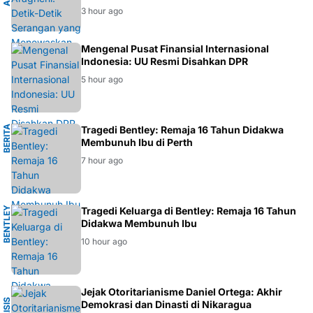
3 hour ago
EKONOMI
Mengenal Pusat Finansial Internasional
Indonesia: UU Resmi Disahkan DPR
5 hour ago
B
E
R
I
T
A
P
E
R
T
Tragedi Bentley: Remaja 16 Tahun Didakwa
H
Membunuh Ibu di Perth
7 hour ago
B
E
N
T
E
Y
P
E
R
T
Tragedi Keluarga di Bentley: Remaja 16 Tahun
L
H
Didakwa Membunuh Ibu
10 hour ago
K
Jejak Otoritarianisme Daniel Ortega: Akhir
Demokrasi dan Dinasti di Nikaragua