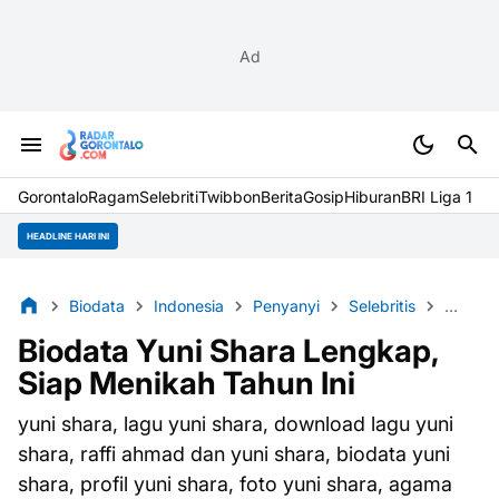
Ad
Gorontalo
Ragam
Selebriti
Twibbon
Berita
Gosip
Hiburan
BRI Liga 1
HEADLINE HARI INI
Biodata
Indonesia
Penyanyi
Selebritis
Wanita
Biodata Yuni Shara Lengkap,
Siap Menikah Tahun Ini
yuni shara, lagu yuni shara, download lagu yuni
shara, raffi ahmad dan yuni shara, biodata yuni
shara, profil yuni shara, foto yuni shara, agama