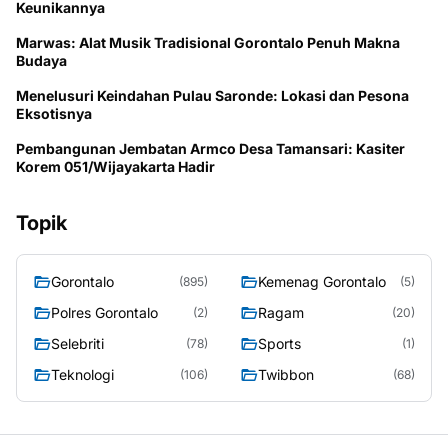
Keunikannya
Marwas: Alat Musik Tradisional Gorontalo Penuh Makna
Budaya
Menelusuri Keindahan Pulau Saronde: Lokasi dan Pesona
Eksotisnya
Pembangunan Jembatan Armco Desa Tamansari: Kasiter
Korem 051/Wijayakarta Hadir
Topik
Gorontalo
Kemenag Gorontalo
(895)
(5)
Polres Gorontalo
Ragam
(2)
(20)
Selebriti
Sports
(78)
(1)
Teknologi
Twibbon
(106)
(68)