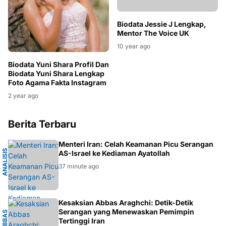
Biodata Jessie J Lengkap,
Mentor The Voice UK
10 year ago
Biodata Yuni Shara Profil Dan
Biodata Yuni Shara Lengkap
Foto Agama Fakta Instagram
2 year ago
Berita Terbaru
K
Menteri Iran: Celah Keamanan Picu Serangan
A
N
A
L
I
S
I
S
G
E
O
P
O
L
I
T
I
AS-Israel ke Kediaman Ayatollah
37 minute ago
I
Kesaksian Abbas Araghchi: Detik-Detik
Serangan yang Menewaskan Pemimpin
A
B
B
A
S
A
R
A
G
H
C
H
Tertinggi Iran