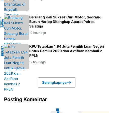
H
Berulang Kali Sukses Curi Motor, Seorang
B
E
R
I
A
J
A
W
T
E
N
A
T
A
G
Buruh Harlep Ditangkap Aparat Polres
Salatiga
10 hour ago
K
KPU Tetapkan 1,94 Juta Pemilih Luar Negeri
B
E
R
I
T
A
P
O
L
I
T
I
untuk Pemilu 2029 dan Aktifkan Kembali 2
PPLN
12 hour ago
Selengkapnya
Posting Komentar