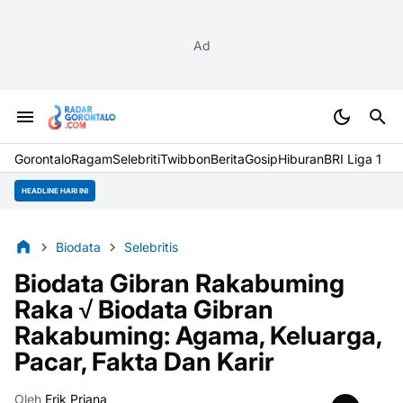
Ad
Gorontalo
Ragam
Selebriti
Twibbon
Berita
Gosip
Hiburan
BRI Liga 1
HEADLINE HARI INI
Biodata
Selebritis
Biodata Gibran Rakabuming
Raka √ Biodata Gibran
Rakabuming: Agama, Keluarga,
Pacar, Fakta Dan Karir
Oleh
Erik Priana