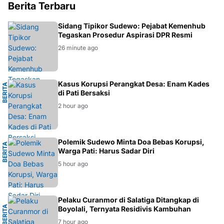
HUKUM
Sidang Tipikor Sudewo: Pejabat Kemenhub
Tegaskan Prosedur Aspirasi DPR Resmi
26 minute ago
M
Kasus Korupsi Perangkat Desa: Enam Kades
B
E
R
I
T
A
H
U
K
U
di Pati Bersaksi
2 hour ago
H
Polemik Sudewo Minta Doa Bebas Korupsi,
B
E
R
I
T
A
D
A
E
R
A
Warga Pati: Harus Sadar Diri
5 hour ago
L
Pelaku Curanmor di Salatiga Ditangkap di
B
E
R
I
T
A
K
R
I
M
I
N
A
Boyolali, Ternyata Residivis Kambuhan
7 hour ago