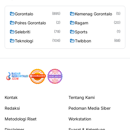
Gorontalo
Kemenag Gorontalo
(895)
(5)
Polres Gorontalo
Ragam
(2)
(20)
Selebriti
Sports
(78)
(1)
Teknologi
Twibbon
(106)
(68)
Kontak
Tentang Kami
Redaksi
Pedoman Media Siber
Metodologi Riset
Workstation
Disclaimer
Syarat & Ketentuan