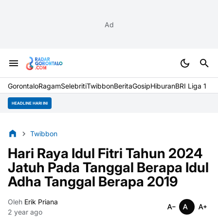
Ad
Gorontalo
Ragam
Selebriti
Twibbon
Berita
Gosip
Hiburan
BRI Liga 1
HEADLINE HARI INI
Twibbon
Hari Raya Idul Fitri Tahun 2024
Jatuh Pada Tanggal Berapa Idul
Adha Tanggal Berapa 2019
Oleh
Erik Priana
2 year ago