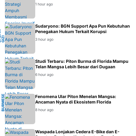
1 hour ago
L
Sudaryono: BGN Support Apa Pun Kebutuhan
Penegakan Hukum Terkait Korupsi
B
A
A
N
G
I
Z
N
A
S
I
O
N
A
D
I
3 hour ago
EKOSISTEM
Studi Terbaru: Piton Burma di Florida Mampu
Telan Mangsa Lebih Besar dari Dugaan
6 hour ago
B
U
R
M
E
E
P
Y
T
H
O
Fenomena Ular Piton Menelan Mangsa:
S
N
Ancaman Nyata di Ekosistem Florida
8 hour ago
BERITA
Waspada Lonjakan Cedera E-Bike dan E-