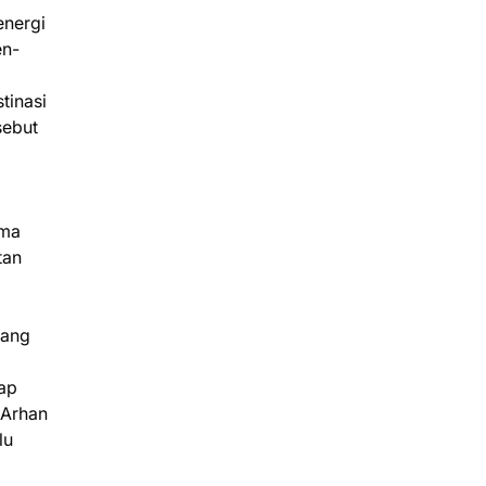
energi
en-
tinasi
sebut
ama
tan
yang
iap
 Arhan
lu