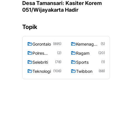
Desa Tamansari: Kasiter Korem
051/Wijayakarta Hadir
Topik
Gorontalo
Kemenag
(895)
(5)
Gorontalo
Polres
Ragam
(2)
(20)
Gorontalo
Selebriti
Sports
(78)
(1)
Teknologi
Twibbon
(106)
(68)