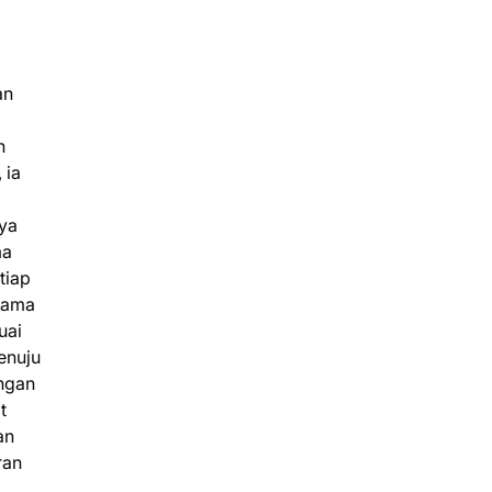
an
n
 ia
nya
ma
tiap
tama
uai
enuju
ngan
t
an
ran