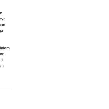
an
nya
han
ga
 dalam
han
an
an