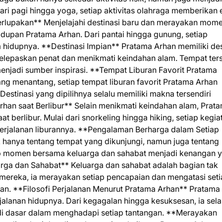
lari pagi hingga yoga, setiap aktivitas olahraga memberikan 
erlupakan** Menjelajahi destinasi baru dan merayakan mom
dupan Pratama Arhan. Dari pantai hingga gunung, setiap
idupnya. **Destinasi Impian** Pratama Arhan memiliki des
 melepaskan penat dan menikmati keindahan alam. Tempat ter
menjadi sumber inspirasi. **Tempat Liburan Favorit Pratama
ng menantang, setiap tempat liburan favorit Pratama Arhan
Destinasi yang dipilihnya selalu memiliki makna tersendiri
rhan saat Berlibur** Selain menikmati keindahan alam, Prat
t berlibur. Mulai dari snorkeling hingga hiking, setiap kegia
jalanan liburannya. **Pengalaman Berharga dalam Setiap
k hanya tentang tempat yang dikunjungi, namun juga tentang
ap momen bersama keluarga dan sahabat menjadi kenangan 
a dan Sahabat** Keluarga dan sahabat adalah bagian tak
mereka, ia merayakan setiap pencapaian dan mengatasi set
n. **Filosofi Perjalanan Menurut Pratama Arhan** Pratama
erjalanan hidupnya. Dari kegagalan hingga kesuksesan, ia sela
i dasar dalam menghadapi setiap tantangan. **Merayakan