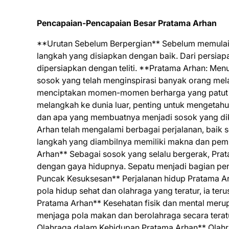
Pencapaian-Pencapaian Besar Pratama Arhan
**Urutan Sebelum Berpergian** Sebelum memulai pe
langkah yang disiapkan dengan baik. Dari persia
dipersiapkan dengan teliti. **Pratama Arhan: M
sosok yang telah menginspirasi banyak orang mela
menciptakan momen-momen berharga yang patut 
melangkah ke dunia luar, penting untuk mengetah
dan apa yang membuatnya menjadi sosok yang dike
Arhan telah mengalami berbagai perjalanan, baik seca
langkah yang diambilnya memiliki makna dan pem
Arhan** Sebagai sosok yang selalu bergerak, Pr
dengan gaya hidupnya. Sepatu menjadi bagian pen
Puncak Kesuksesan** Perjalanan hidup Pratama Ar
pola hidup sehat dan olahraga yang teratur, ia t
Pratama Arhan** Kesehatan fisik dan mental mer
menjaga pola makan dan berolahraga secara tera
Olahraga dalam Kehidupan Pratama Arhan** Olahra