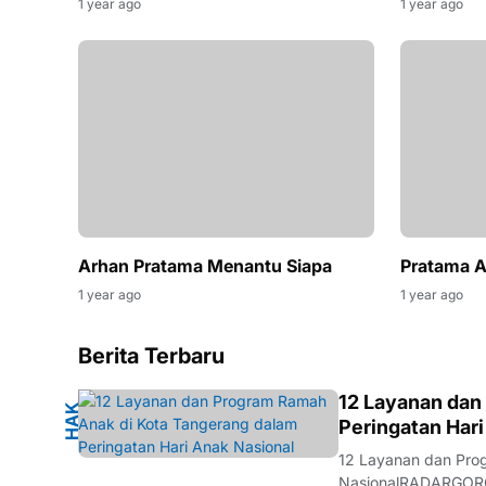
1 year ago
1 year ago
Arhan Pratama Menantu Siapa
Pratama A
1 year ago
1 year ago
Berita Terbaru
K
12 Layanan dan
H
A
K
A
N
A
Peringatan Hari
12 Layanan dan Pro
NasionalRADARGORON