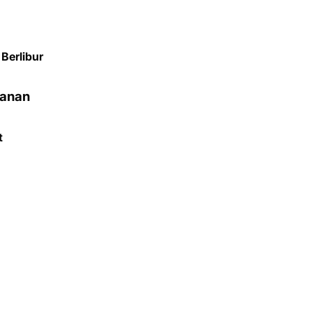
Berlibur
lanan
t