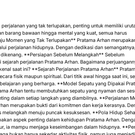
rjalanan yang tak terlupakan, penting untuk memiliki urut
pan barang bawaan hingga mental yang kuat, semua harus
enuju Momen yang Tak Terlupakan** Pratama Arhan merupaka
lui perjalanan hidupnya. Dengan dedikasi dan semangatnya,
dikenang. **Persiapan Sebelum Melangkah** Sebelum
ui sejarah perjalanan Pratama Arhan. Bagaimana perjuangan
nal saat ini? **Sejarah Perjalanan Pratama Arhan** Prata
ra fisik maupun spiritual. Dari titik awal hingga saat ini, se
belajaran yang berharga. **Model Sepatu yang Dipakai Pra
atama Arhan tentu membutuhkan sepatu yang nyaman dan ses
ting dalam setiap langkah yang diambilnya. **Perjalanan M
han merupakan bukti dari komitmen dan kerja kerasnya. De
erus melangkah menuju puncak kesuksesan. **Pola Hidup Seha
upakan aspek penting dalam kehidupan Pratama Arhan. Deng
tur, ia mampu menjaga keseimbangan dalam hidupnya. **Pe
ga bukan hanya sekedar aktivitas fisik, namun juga menjadi