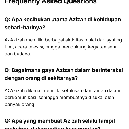
Frequently Asked Questions
Q: Apa kesibukan utama Azizah di kehidupan
sehari-harinya?
A: Azizah memiliki berbagai aktivitas mulai dari syuting
film, acara televisi, hingga mendukung kegiatan seni
dan budaya.
Q: Bagaimana gaya Azizah dalam berinteraksi
dengan orang di sekitarnya?
A: Azizah dikenal memiliki ketulusan dan ramah dalam
berkomunikasi, sehingga membuatnya disukai oleh
banyak orang.
Q: Apa yang membuat Azizah selalu tampil
maksimal dalam setiap kesempatan?