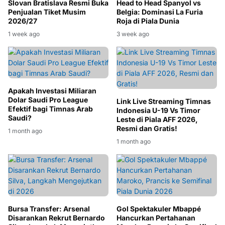
Slovan Bratislava Resmi Buka
Head to Head Spanyol vs
Penjualan Tiket Musim
Belgia: Dominasi La Furia
2026/27
Roja di Piala Dunia
1 week ago
3 week ago
Apakah Investasi Miliaran
Dolar Saudi Pro League
Link Live Streaming Timnas
Efektif bagi Timnas Arab
Indonesia U-19 Vs Timor
Saudi?
Leste di Piala AFF 2026,
Resmi dan Gratis!
1 month ago
1 month ago
Bursa Transfer: Arsenal
Gol Spektakuler Mbappé
Disarankan Rekrut Bernardo
Hancurkan Pertahanan