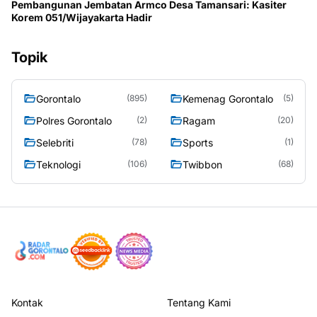
Pembangunan Jembatan Armco Desa Tamansari: Kasiter
Korem 051/Wijayakarta Hadir
Topik
Gorontalo
Kemenag Gorontalo
(895)
(5)
Polres Gorontalo
Ragam
(2)
(20)
Selebriti
Sports
(78)
(1)
Teknologi
Twibbon
(106)
(68)
Kontak
Tentang Kami