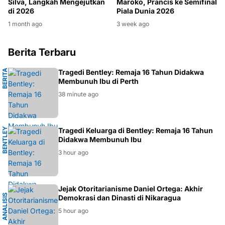
Silva, Langkah Mengejutkan
Maroko, Prancis ke Semifinal
di 2026
Piala Dunia 2026
1 month ago
3 week ago
Berita Terbaru
B
E
R
I
T
A
P
E
R
T
Tragedi Bentley: Remaja 16 Tahun Didakwa
H
Membunuh Ibu di Perth
38 minute ago
B
E
N
T
E
Y
P
E
R
T
Tragedi Keluarga di Bentley: Remaja 16 Tahun
L
H
Didakwa Membunuh Ibu
3 hour ago
K
Jejak Otoritarianisme Daniel Ortega: Akhir
A
N
A
L
I
S
I
S
G
E
O
P
O
L
I
T
I
Demokrasi dan Dinasti di Nikaragua
5 hour ago