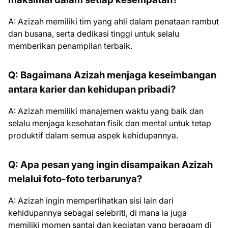
A: Azizah memiliki tim yang ahli dalam penataan rambut
dan busana, serta dedikasi tinggi untuk selalu
memberikan penampilan terbaik.
Q: Bagaimana Azizah menjaga keseimbangan
antara karier dan kehidupan pribadi?
A: Azizah memiliki manajemen waktu yang baik dan
selalu menjaga kesehatan fisik dan mental untuk tetap
produktif dalam semua aspek kehidupannya.
Q: Apa pesan yang ingin disampaikan Azizah
melalui foto-foto terbarunya?
A: Azizah ingin memperlihatkan sisi lain dari
kehidupannya sebagai selebriti, di mana ia juga
memiliki momen santai dan kegiatan yang beragam di