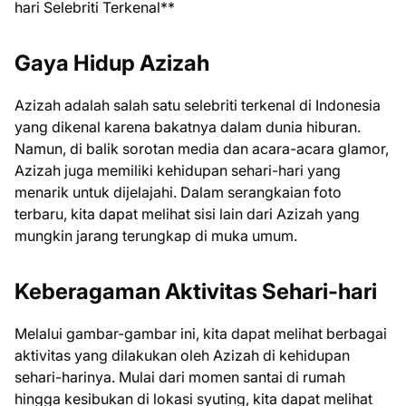
hari Selebriti Terkenal**
Gaya Hidup Azizah
Azizah adalah salah satu selebriti terkenal di Indonesia
yang dikenal karena bakatnya dalam dunia hiburan.
Namun, di balik sorotan media dan acara-acara glamor,
Azizah juga memiliki kehidupan sehari-hari yang
menarik untuk dijelajahi. Dalam serangkaian foto
terbaru, kita dapat melihat sisi lain dari Azizah yang
mungkin jarang terungkap di muka umum.
Keberagaman Aktivitas Sehari-hari
Melalui gambar-gambar ini, kita dapat melihat berbagai
aktivitas yang dilakukan oleh Azizah di kehidupan
sehari-harinya. Mulai dari momen santai di rumah
hingga kesibukan di lokasi syuting, kita dapat melihat