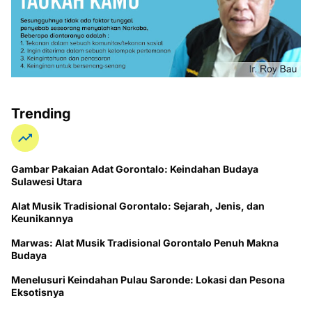
Trending
Gambar Pakaian Adat Gorontalo: Keindahan Budaya
Sulawesi Utara
Alat Musik Tradisional Gorontalo: Sejarah, Jenis, dan
Keunikannya
Marwas: Alat Musik Tradisional Gorontalo Penuh Makna
Budaya
Menelusuri Keindahan Pulau Saronde: Lokasi dan Pesona
Eksotisnya