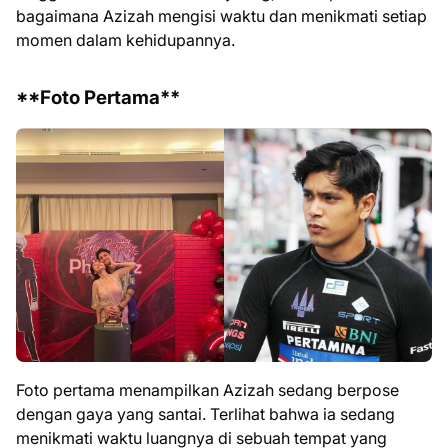
bagaimana Azizah mengisi waktu dan menikmati setiap
momen dalam kehidupannya.
**Foto Pertama**
Foto pertama menampilkan Azizah sedang berpose
dengan gaya yang santai. Terlihat bahwa ia sedang
menikmati waktu luangnya di sebuah tempat yang