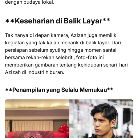
dengan budaya lokal.
**Keseharian di Balik Layar**
Tak hanya di depan kamera, Azizah juga memiliki
kegiatan yang tak kalah menarik di balik layar. Dari
persiapan sebelum syuting hingga momen santai
bersama rekan-rekan selebriti, foto-foto ini
memberikan gambaran tentang kehidupan sehari-hari
Azizah di industri hiburan.
**Penampilan yang Selalu Memukau**