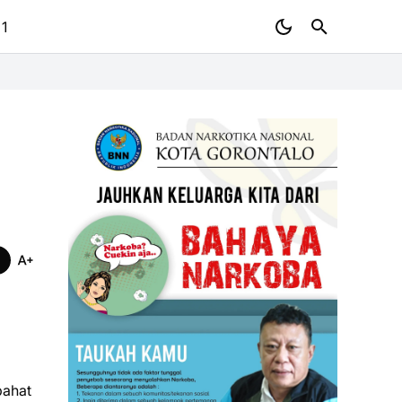
 1
pahat