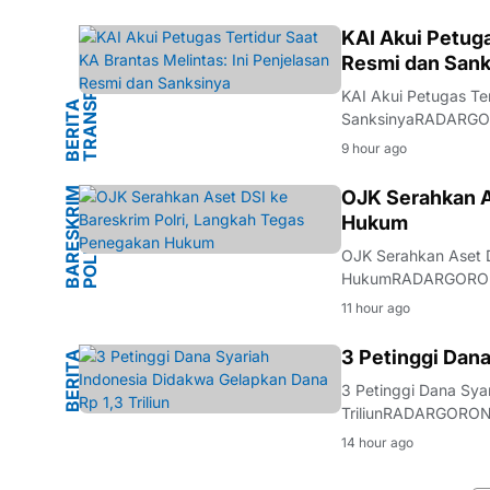
Brantas. Keamanan p
I
KAI Akui Petuga
Resmi dan Sank
KAI Akui Petugas Ter
B
E
R
I
T
A
T
R
A
N
S
P
O
R
T
A
S
SanksinyaRADARGORO
Madiun telah memberik
9 hour ago
Mengkreng, Kecamat
B
A
R
S
K
R
I
M
P
O
L
R
OJK Serahkan A
Hukum
E
I
OJK Serahkan Aset D
HukumRADARGORONTA
menyerahkan sejumla
11 hour ago
Penyerahan aset in
M
3 Petinggi Dana
B
E
R
I
T
A
H
U
K
U
3 Petinggi Dana Sya
TriliunRADARGORONT
perdana kasus duga
14 hour ago
Indonesia. Dalam pe