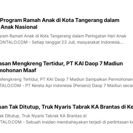
 Program Ramah Anak di Kota Tangerang dalam
 Anak Nasional
gram Ramah Anak di Kota Tangerang dalam Peringatan Hari Anak
TALO.COM - Setiap tanggal 23 Juli, masyarakat Indonesia
nak Nasional sebagai sebuah momentum krusial untuk mengevaluasi
an komitmen kolektif dalam memenuhi hak-hak da
tasan Mengkreng Tertidur, PT KAI Daop 7 Madiun
mohonan Maaf
n Mengkreng Tertidur, PT KAI Daop 7 Madiun Sampaikan Permohonan
.COM - PT Kereta Api Indonesia (Persero) Daop 7 Madiun seca
an permohonan maaf yang mendalam kepada seluruh masyarakat l
 terjadi di Perlintasan Mengkreng. P
san Tak Ditutup, Truk Nyaris Tabrak KA Brantas di Ke
ak Ditutup, Truk Nyaris Tabrak KA Brantas di
LO.COM - Sebuah insiden membahayakan terjadi di perlintasan k
ng, Kecamatan Purwoasri, Kabupaten Kediri, yang melibatkan KA