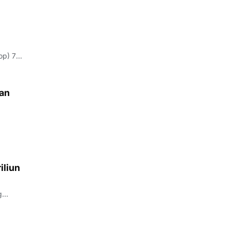
op) 7
kan
olri.
iliun
g