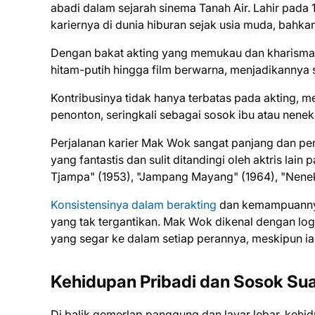
abadi dalam sejarah sinema Tanah Air. Lahir pada 
kariernya di dunia hiburan sejak usia muda, bahk
Dengan bakat akting yang memukau dan kharisma ya
hitam-putih hingga film berwarna, menjadikannya sa
Kontribusinya tidak hanya terbatas pada akting, m
penonton, seringkali sebagai sosok ibu atau nene
Perjalanan karier Mak Wok sangat panjang dan penuh
yang fantastis dan sulit ditandingi oleh aktris lai
Tjampa" (1953), "Jampang Mayang" (1964), "Nenek 
Konsistensinya dalam berakting
dan kemampuannya
yang tak tergantikan. Mak Wok dikenal dengan lo
yang segar ke dalam setiap perannya, meskipun i
Kehidupan Pribadi dan Sosok Sua
Di balik gemerlap panggung dan layar lebar, kehidu