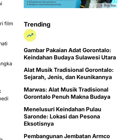
i
i film
Trending
hati
Gambar Pakaian Adat Gorontalo:
Keindahan Budaya Sulawesi Utara
 angka
Alat Musik Tradisional Gorontalo:
Sejarah, Jenis, dan Keunikannya
Marwas: Alat Musik Tradisional
k
Gorontalo Penuh Makna Budaya
medi
Menelusuri Keindahan Pulau
Saronde: Lokasi dan Pesona
Eksotisnya
Pembangunan Jembatan Armco
ak