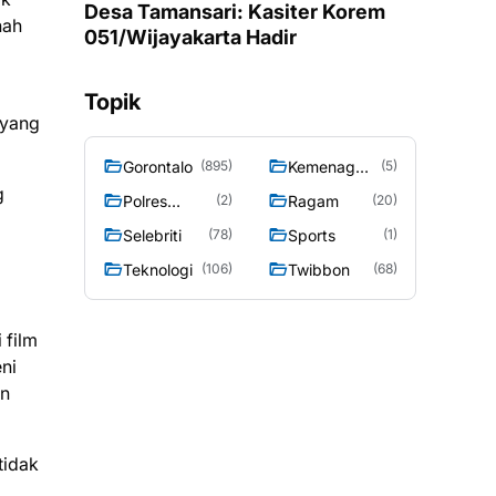
Desa Tamansari: Kasiter Korem
nah
051/Wijayakarta Hadir
Topik
 yang
Gorontalo
Kemenag
(895)
(5)
Gorontalo
g
Polres
Ragam
(2)
(20)
Gorontalo
Selebriti
Sports
(78)
(1)
Teknologi
Twibbon
(106)
(68)
 film
ni
an
tidak