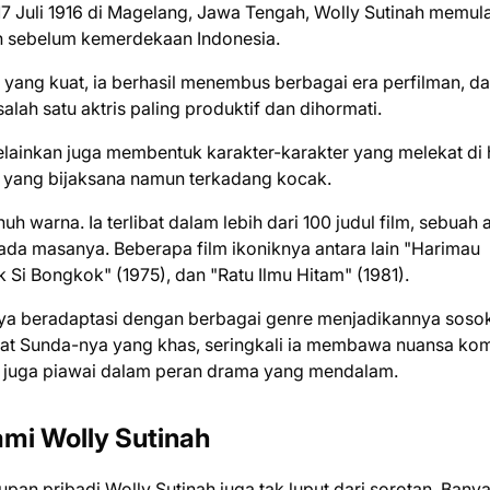
17 Juli 1916 di Magelang, Jawa Tengah, Wolly Sutinah memula
an sebelum kemerdekaan Indonesia.
ng kuat, ia berhasil menembus berbagai era perfilman, dar
lah satu aktris paling produktif dan dihormati.
elainkan juga membentuk karakter-karakter yang melekat di 
k yang bijaksana namun terkadang kocak.
 warna. Ia terlibat dalam lebih dari 100 judul film, sebuah
n pada masanya. Beberapa film ikoniknya antara lain "Harimau
Si Bongkok" (1975), dan "Ratu Ilmu Hitam" (1981).
 beradaptasi dengan berbagai genre menjadikannya soso
gat Sunda-nya yang khas, seringkali ia membawa nuansa ko
a juga piawai dalam peran drama yang mendalam.
mi Wolly Sutinah
pan pribadi Wolly Sutinah juga tak luput dari sorotan. Bany