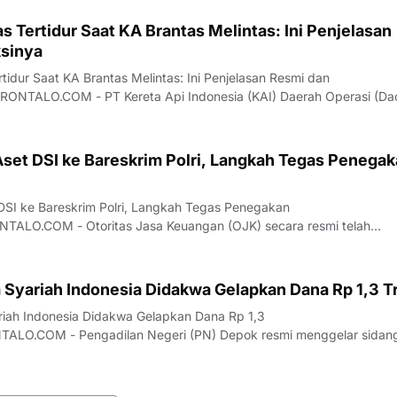
erjalanan kereta api sempat terancam akibat palang
s Tertidur Saat KA Brantas Melintas: Ini Penjelasan
sinya
tidur Saat KA Brantas Melintas: Ini Penjelasan Resmi dan
NTALO.COM - PT Kereta Api Indonesia (KAI) Daerah Operasi (Da
an klarifikasi resmi terkait insiden palang pintu perlintasan di
an Purwoasri, Kabupaten Kediri, Jaw
set DSI ke Bareskrim Polri, Langkah Tegas Penega
SI ke Bareskrim Polri, Langkah Tegas Penegakan
LO.COM - Otoritas Jasa Keuangan (OJK) secara resmi telah
h aset milik PT Dana Syariah Indonesia (PT DSI) kepada Bareskrim P
i merupakan bentuk dukungan nyata OJK dalam mempros
 Syariah Indonesia Didakwa Gelapkan Dana Rp 1,3 Tr
riah Indonesia Didakwa Gelapkan Dana Rp 1,3
ALO.COM - Pengadilan Negeri (PN) Depok resmi menggelar sidan
an penggelapan dana yang melibatkan petinggi PT Dana Syariah
rsidangan yang berlangsung pada Rabu (22/7/2026), tiga oran