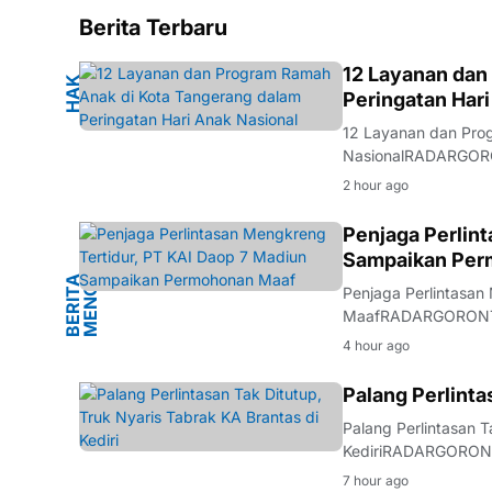
Berita Terbaru
K
12 Layanan dan
H
A
K
A
N
A
Peringatan Hari
12 Layanan dan Pro
NasionalRADARGORON
memperingati Hari A
2 hour ago
sekaligus menegask
G
Penjaga Perlin
Sampaikan Per
B
E
R
I
T
A
M
E
N
G
K
R
E
N
Penjaga Perlintasa
MaafRADARGORONTALO
terbuka menyampaik
4 hour ago
terkait insiden yang
BERITA
Palang Perlinta
Palang Perlintasan T
KediriRADARGORONTA
api Simpang Mengkre
7 hour ago