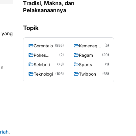
Tradisi, Makna, dan
Pelaksanaannya
Topik
a yang
Gorontalo
Kemenag
(895)
(5)
Gorontalo
Polres
Ragam
(2)
(20)
Gorontalo
Selebriti
Sports
(78)
(1)
an
Teknologi
Twibbon
(106)
(68)
riah
.