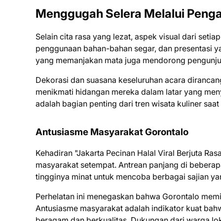
Menggugah Selera Melalui Penga
Selain cita rasa yang lezat, aspek visual dari set
penggunaan bahan-bahan segar, dan presentasi 
yang memanjakan mata juga mendorong pengunjung
Dekorasi dan suasana keseluruhan acara diranca
menikmati hidangan mereka dalam latar yang meny
adalah bagian penting dari tren wisata kuliner saat i
Antusiasme Masyarakat Gorontalo
Kehadiran "Jakarta Pecinan Halal Viral Berjuta Ra
masyarakat setempat. Antrean panjang di beber
tingginya minat untuk mencoba berbagai sajian yan
Perhelatan ini menegaskan bahwa Gorontalo memil
Antusiasme masyarakat adalah indikator kuat bahw
beragam dan berkualitas. Dukungan dari warga loka