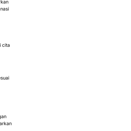
rkan
inasi
 cita
esuai
gan
arkan