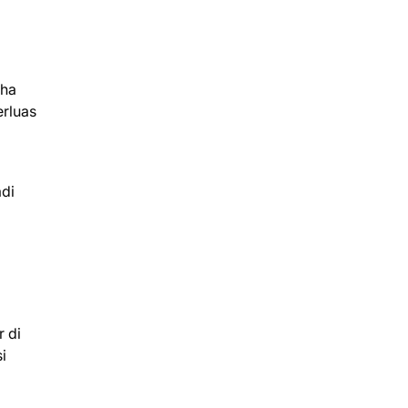
aha
erluas
adi
r di
i