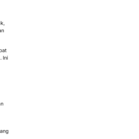
ik,
an
pat
 Ini
an
yang