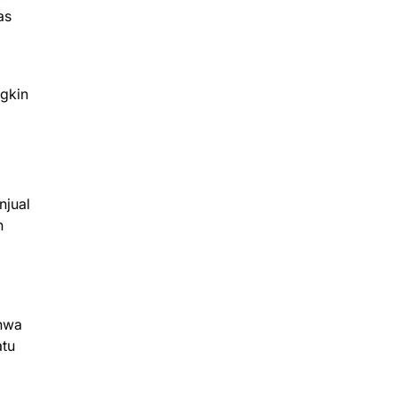
as
gkin
njual
h
ahwa
atu