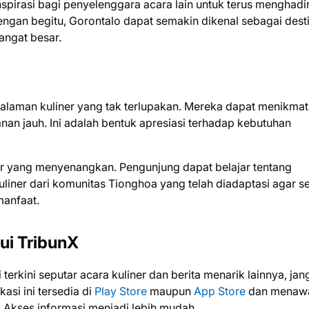
nspirasi bagi penyelenggara acara lain untuk terus menghadi
engan begitu, Gorontalo dapat semakin dikenal sebagai dest
angat besar.
laman kuliner yang tak terlupakan. Mereka dapat menikmati
anan jauh. Ini adalah bentuk apresiasi terhadap kebutuhan
er yang menyenangkan. Pengunjung dapat belajar tentang
liner dari komunitas Tionghoa yang telah diadaptasi agar s
manfaat.
ui TribunX
erkini seputar acara kuliner dan berita menarik lainnya, jan
ikasi ini tersedia di
Play Store
maupun
App Store
dan menaw
Akses informasi menjadi lebih mudah.