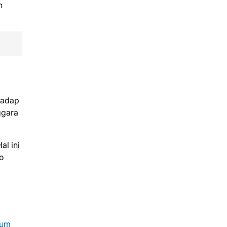
h
rhadap
ggara
al ini
lo
sum