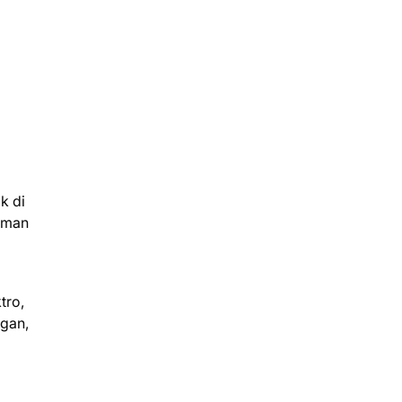
k di
aman
tro,
ngan,