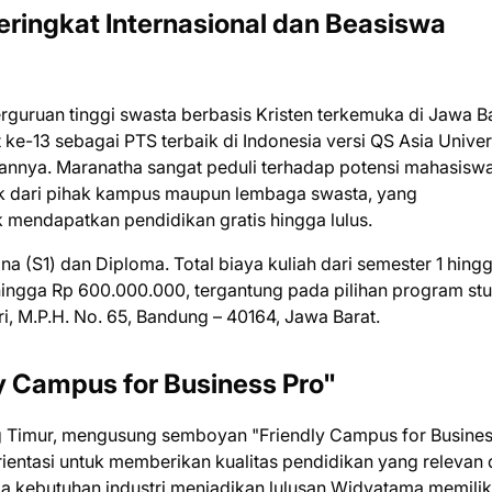
eringkat Internasional dan Beasiswa
erguruan tinggi swasta berbasis Kristen terkemuka di Jawa Ba
 ke-13 sebagai PTS terbaik di Indonesia versi QS Asia Univer
kannya. Maranatha sangat peduli terhadap potensi mahasisw
k dari pihak kampus maupun lembaga swasta, yang
mendapatkan pendidikan gratis hingga lulus.
 (S1) dan Diploma. Total biaya kuliah dari semester 1 hing
hingga Rp 600.000.000, tergantung pada pilihan program stu
ri, M.P.H. No. 65, Bandung – 40164, Jawa Barat.
y Campus for Business Pro"
ng Timur, mengusung semboyan "Friendly Campus for Busine
orientasi untuk memberikan kualitas pendidikan yang relevan
a kebutuhan industri menjadikan lulusan Widyatama memilik