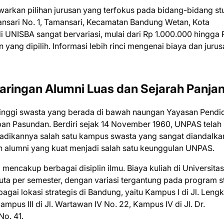
arkan pilihan jurusan yang terfokus pada bidang-bidang st
ansari No. 1, Tamansari, Kecamatan Bandung Wetan, Kota
i UNISBA sangat bervariasi, mulai dari Rp 1.000.000 hingga 
yang dipilih. Informasi lebih rinci mengenai biaya dan juru
aringan Alumni Luas dan Sejarah Panja
tinggi swasta yang berada di bawah naungan Yayasan Pendi
an Pasundan. Berdiri sejak 14 November 1960, UNPAS telah
njadikannya salah satu kampus swasta yang sangat diandalka
n alumni yang kuat menjadi salah satu keunggulan UNPAS.
encakup berbagai disiplin ilmu. Biaya kuliah di Universitas
juta per semester, dengan variasi tergantung pada program st
gai lokasi strategis di Bandung, yaitu Kampus I di Jl. Leng
ampus III di Jl. Wartawan IV No. 22, Kampus IV di Jl. Dr.
No. 41.