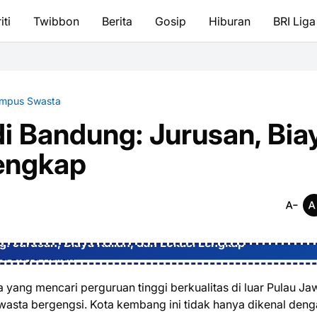
iti
Twibbon
Berita
Gosip
Hiburan
BRI Liga
mpus Swasta
i Bandung: Jurusan, Bia
Lengkap
: Jurusan, Biaya Kuliah, dan Lokasi Lengkap
 yang mencari perguruan tinggi berkualitas di luar Pulau Ja
sta bergengsi. Kota kembang ini tidak hanya dikenal deng