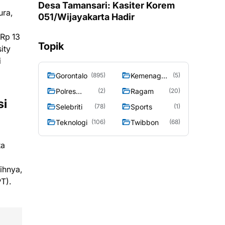
Desa Tamansari: Kasiter Korem
ura,
051/Wijayakarta Hadir
 Rp 13
Topik
ity
i
Gorontalo
Kemenag
(895)
(5)
Gorontalo
Polres
Ragam
(2)
(20)
si
Gorontalo
Selebriti
Sports
(78)
(1)
Teknologi
Twibbon
(106)
(68)
ta
ihnya,
T).