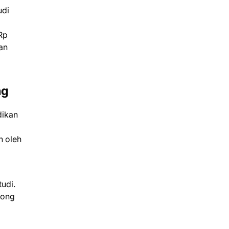
udi
Rp
san
ng
dikan
n oleh
udi.
kong