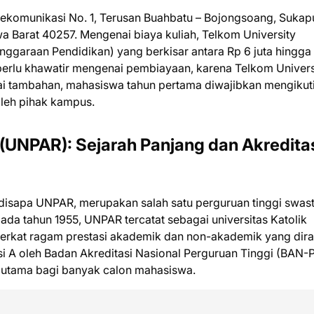
elekomunikasi No. 1, Terusan Buahbatu – Bojongsoang, Sukap
Barat 40257. Mengenai biaya kuliah, Telkom University
ggaraan Pendidikan) yang berkisar antara Rp 6 juta hingga
perlu khawatir mengenai pembiayaan, karena Telkom Univers
ai tambahan, mahasiswa tahun pertama diwajibkan mengikut
oleh pihak kampus.
 (UNPAR): Sejarah Panjang dan Akredita
 disapa UNPAR, merupakan salah satu perguruan tinggi swas
 pada tahun 1955, UNPAR tercatat sebagai universitas Katolik
berkat ragam prestasi akademik dan non-akademik yang dira
asi A oleh Badan Akreditasi Nasional Perguruan Tinggi (BAN-P
 utama bagi banyak calon mahasiswa.