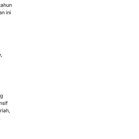
 tahun
n ini
,
ng
nsif
riah,
s