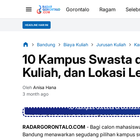
Gorontalo
Ragam
Selebr
HEADLINE HARI INI
Bandung
Biaya Kuliah
Jurusan Kuliah
Ka
10 Kampus Swasta d
Kuliah, dan Lokasi 
Oleh
Anisa Hana
3 month ago
10 Kampus Swasta di Bandung
RADARGORONTALO.COM
- Bagi calon mahasiswa
Bandung menawarkan segudang pilihan kampus swa