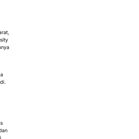
rat,
sity
anya
ga
di.
ss
 dan
i