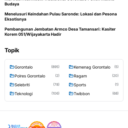
Budaya
Menelusuri Keindahan Pulau Saronde: Lokasi dan Pesona
Eksotisnya
Pembangunan Jembatan Armco Desa Tamansari: Kasiter
Korem 051/Wijayakarta Hadir
Topik
Gorontalo
Kemenag Gorontalo
(895)
(5)
Polres Gorontalo
Ragam
(2)
(20)
Selebriti
Sports
(78)
(1)
Teknologi
Twibbon
(106)
(68)