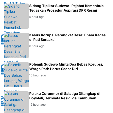
HUKUM
Sidang Tipikor Sudewo: Pejabat Kemenhub
Tegaskan Prosedur Aspirasi DPR Resmi
5 hour ago
M
Kasus Korupsi Perangkat Desa: Enam Kades
B
E
R
I
T
A
H
U
K
U
di Pati Bersaksi
8 hour ago
H
Polemik Sudewo Minta Doa Bebas Korupsi,
B
E
R
I
T
A
D
A
E
R
A
Warga Pati: Harus Sadar Diri
10 hour ago
L
Pelaku Curanmor di Salatiga Ditangkap di
B
E
R
I
T
A
K
R
I
M
I
N
A
Boyolali, Ternyata Residivis Kambuhan
12 hour ago