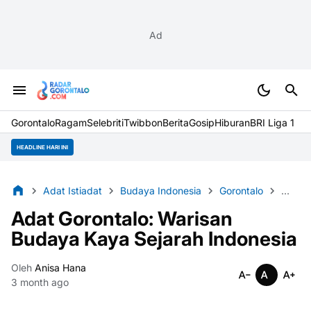
Ad
Gorontalo
Ragam
Selebriti
Twibbon
Berita
Gosip
Hiburan
BRI Liga 1
HEADLINE HARI INI
Adat Istiadat
Budaya Indonesia
Gorontalo
Tradis
Adat Gorontalo: Warisan
Budaya Kaya Sejarah Indonesia
Oleh
Anisa Hana
3 month ago