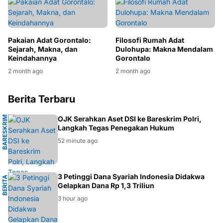
Pakaian Adat Gorontalo:
Filosofi Rumah Adat
Sejarah, Makna, dan
Dulohupa: Makna Mendalam
Keindahannya
Gorontalo
2 month ago
2 month ago
Berita Terbaru
B
A
R
E
S
K
R
I
M
P
O
L
R
OJK Serahkan Aset DSI ke Bareskrim Polri,
Langkah Tegas Penegakan Hukum
I
52 minute ago
M
3 Petinggi Dana Syariah Indonesia Didakwa
B
E
R
I
T
A
H
U
K
U
Gelapkan Dana Rp 1,3 Triliun
3 hour ago