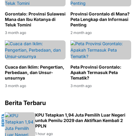
Gorontalo: Provinsi Sulawesi
Provinsi Gorontalo di Mana?
Mana dan Ibu Kotanya di
Peta Lengkap dan Informasi
Teluk Tomini
Penting
3 month ago
2 month ago
Cuaca dan Iklim: Pengertian,
Peta Provinsi Gorontalo:
Perbedaan, dan Unsur-
Apakah Termasuk Peta
unsurnya
Tematik?
3 month ago
3 month ago
Berita Terbaru
K
KPU Tetapkan 1,94 Juta Pemilih Luar Negeri
B
E
R
I
T
A
P
O
L
I
T
I
untuk Pemilu 2029 dan Aktifkan Kembali 2
PPLN
1 hour ago