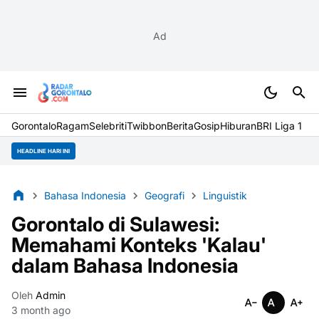
Ad
Gorontalo
Ragam
Selebriti
Twibbon
Berita
Gosip
Hiburan
BRI Liga 1
HEADLINE HARI INI
Bahasa Indonesia
Geografi
Linguistik
Gorontalo di Sulawesi:
Memahami Konteks 'Kalau'
dalam Bahasa Indonesia
Oleh
Admin
3 month ago