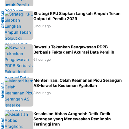
G
E
N
E
R
A
S
I
M
U
D
Strategi KPU Siapkan Langkah Ampuh Tekan
Golput di Pemilu 2029
A
3 hour ago
BAWASLU
Bawaslu Tekankan Pengawasan PDPB
Berbasis Fakta demi Akurasi Data Pemilih
6 hour ago
K
Menteri Iran: Celah Keamanan Picu Serangan
A
N
A
L
I
S
I
S
G
E
O
P
O
L
I
T
I
AS-Israel ke Kediaman Ayatollah
8 hour ago
I
Kesaksian Abbas Araghchi: Detik-Detik
Serangan yang Menewaskan Pemimpin
A
B
B
A
S
A
R
A
G
H
C
H
Tertinggi Iran