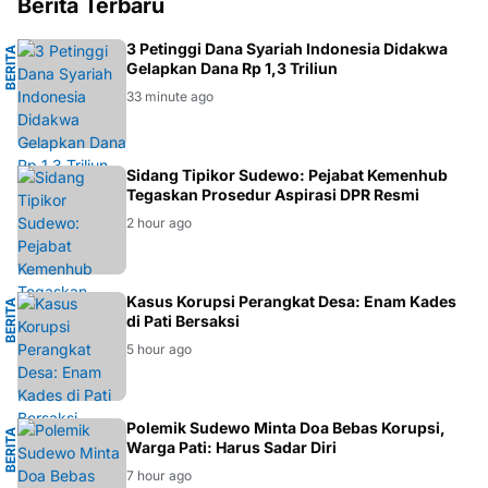
Berita Terbaru
M
3 Petinggi Dana Syariah Indonesia Didakwa
B
E
R
I
T
A
H
U
K
U
Gelapkan Dana Rp 1,3 Triliun
33 minute ago
HUKUM
Sidang Tipikor Sudewo: Pejabat Kemenhub
Tegaskan Prosedur Aspirasi DPR Resmi
2 hour ago
M
Kasus Korupsi Perangkat Desa: Enam Kades
B
E
R
I
T
A
H
U
K
U
di Pati Bersaksi
5 hour ago
H
Polemik Sudewo Minta Doa Bebas Korupsi,
B
E
R
I
T
A
D
A
E
R
A
Warga Pati: Harus Sadar Diri
7 hour ago