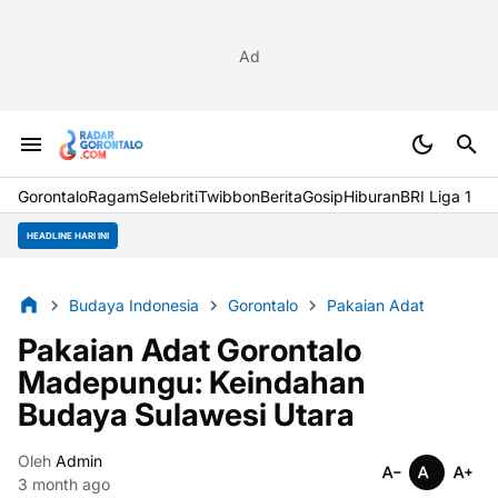
Ad
Gorontalo
Ragam
Selebriti
Twibbon
Berita
Gosip
Hiburan
BRI Liga 1
HEADLINE HARI INI
Budaya Indonesia
Gorontalo
Pakaian Adat
Pakaian Adat Gorontalo
Madepungu: Keindahan
Budaya Sulawesi Utara
Oleh
Admin
3 month ago