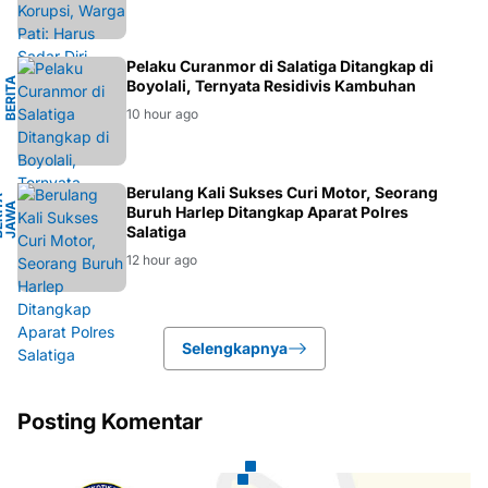
L
Pelaku Curanmor di Salatiga Ditangkap di
B
E
R
I
T
A
K
R
I
M
I
N
A
Boyolali, Ternyata Residivis Kambuhan
10 hour ago
H
Berulang Kali Sukses Curi Motor, Seorang
B
E
R
I
A
J
A
W
T
E
N
A
T
A
G
Buruh Harlep Ditangkap Aparat Polres
Salatiga
12 hour ago
Selengkapnya
Posting Komentar