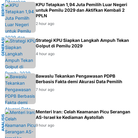
K
KPU Tetapkan 1,94 Juta Pemilih Luar Negeri
B
E
R
I
T
A
P
O
L
I
T
I
untuk Pemilu 2029 dan Aktifkan Kembali 2
PPLN
2 hour ago
G
E
N
E
R
A
S
I
M
U
D
Strategi KPU Siapkan Langkah Ampuh Tekan
Golput di Pemilu 2029
A
4 hour ago
BAWASLU
Bawaslu Tekankan Pengawasan PDPB
Berbasis Fakta demi Akurasi Data Pemilih
7 hour ago
K
Menteri Iran: Celah Keamanan Picu Serangan
A
N
A
L
I
S
I
S
G
E
O
P
O
L
I
T
I
AS-Israel ke Kediaman Ayatollah
9 hour ago