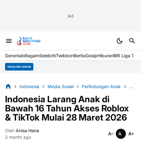
Ad
Gorontalo
Ragam
Selebriti
Twibbon
Berita
Gosip
Hiburan
BRI Liga 1
HEADLINE HARI INI
Indonesia
Media Sosial
Perlindungan Anak
Regula
Indonesia Larang Anak di
Bawah 16 Tahun Akses Roblox
& TikTok Mulai 28 Maret 2026
Oleh
Anisa Hana
2 month ago