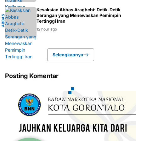
I
Kesaksian Abbas Araghchi: Detik-Detik
Serangan yang Menewaskan Pemimpin
A
B
B
A
S
A
R
A
G
H
C
H
Tertinggi Iran
12 hour ago
Selengkapnya
Posting Komentar