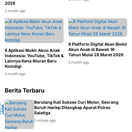
2026
2 month ago
8 Platform Digital Akan Blokir
Akun Anak di Bawah 16
8 Aplikasi Blokir Akun Anak
Tahun Mulai 28 Maret 2026
Indonesia: YouTube, TikTok &
Lainnya Kena Aturan Baru
2 month ago
Komdigi
2 month ago
Berita Terbaru
H
Berulang Kali Sukses Curi Motor, Seorang
B
E
R
I
A
J
A
W
T
E
N
A
T
A
G
Buruh Harlep Ditangkap Aparat Polres
Salatiga
5 minute ago