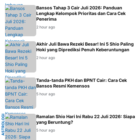
BANSOS
Bansos Tahap 3 Cair Juli 2026: Panduan
Lengkap Kelompok Prioritas dan Cara Cek
Penerima
2 hour ago
ASTROLOGI
Akhir Juli Bawa Rezeki Besar! Ini 5 Shio Paling
Hoki yang Diprediksi Penuh Keberuntungan
2 hour ago
BANSOS
Tanda-tanda PKH dan BPNT Cair: Cara Cek
Bansos Resmi Kemensos
5 hour ago
A
S
T
R
O
L
O
G
I
T
I
O
N
G
H
O
Ramalan Shio Hari Ini Rabu 22 Juli 2026: Siapa
A
yang Beruntung?
5 hour ago