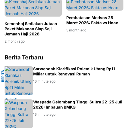
Pembatasan Medsos 28
Maret 2026: Fakta vs Hoax
Kemenhaj Sediakan Jutaan
Paket Makanan Siap Saji
3 month ago
Jemaah Haji 2026
2 month ago
Berita Terbaru
N
Sarwendah Klarifikasi Polemik Utang Rp11
B
E
R
I
T
A
H
I
B
U
R
A
Miliar untuk Renovasi Rumah
16 minute ago
BMKG
Waspada Gelombang Tinggi Sultra 22-25 Juli
2026: Imbauan BMKG
16 minute ago