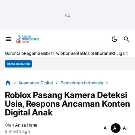
Ad
Gorontalo
Ragam
Selebriti
Twibbon
Berita
Gosip
Hiburan
BRI Liga 1
HEADLINE HARI INI
Keamanan Digital
Pemerintah Indonesia
Perlindung
Roblox Pasang Kamera Deteksi
Usia, Respons Ancaman Konten
Digital Anak
Oleh
Anisa Hana
2 month ago