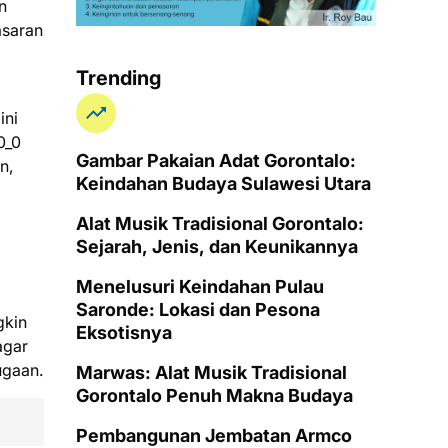
n
asaran
Trending
ini
0_0
Gambar Pakaian Adat Gorontalo:
n,
Keindahan Budaya Sulawesi Utara
Alat Musik Tradisional Gorontalo:
Sejarah, Jenis, dan Keunikannya
Menelusuri Keindahan Pulau
Saronde: Lokasi dan Pesona
gkin
Eksotisnya
agar
ugaan.
Marwas: Alat Musik Tradisional
Gorontalo Penuh Makna Budaya
Pembangunan Jembatan Armco