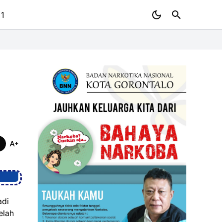
 1
adi
elah