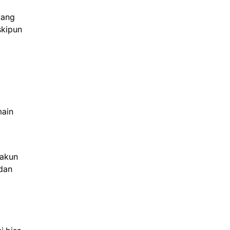
yang
skipun
main
 akun
 dan