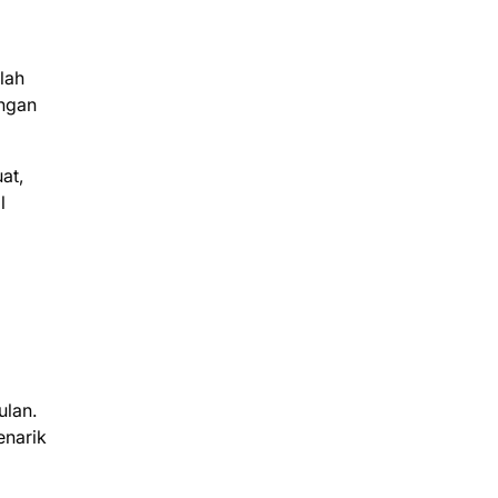
lah
engan
at,
l
ulan.
enarik