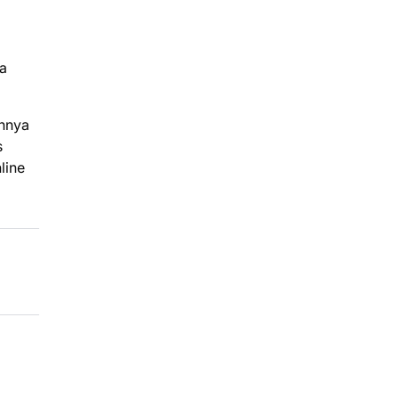
sa
annya
s
line