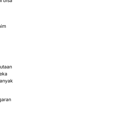
i bisa
aim
jutaan
reka
banyak
garan