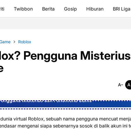
iti
Twibbon
Berita
Gosip
Hiburan
BRI Liga
 Game
Roblox
lox? Pengguna Misterius
e
 Pengguna Misterius dan Fenomena Game
k dunia virtual Roblox, sebuah nama pengguna mencuat menj
endasar mengenai siapa sebenarnya sosok di balik akun ini t