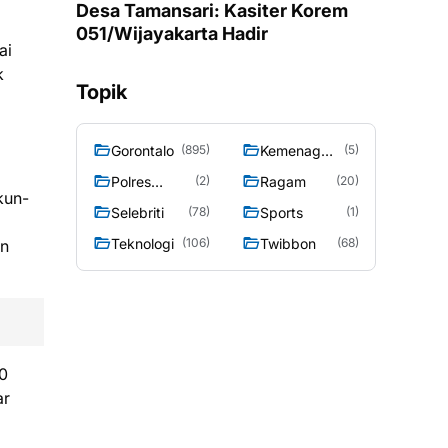
Desa Tamansari: Kasiter Korem
051/Wijayakarta Hadir
ai
k
Topik
Gorontalo
Kemenag
(895)
(5)
Gorontalo
Polres
Ragam
(2)
(20)
kun-
Gorontalo
Selebriti
Sports
(78)
(1)
Teknologi
Twibbon
(106)
(68)
an
_0
ar