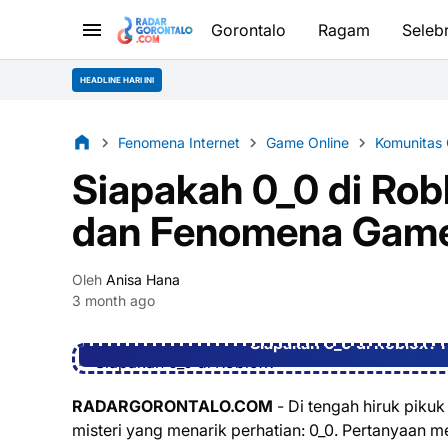
Gorontalo
Ragam
Selebr
HEADLINE HARI INI
Fenomena Internet
Game Online
Komunitas
Siapakah 0_0 di Rob
dan Fenomena Gam
Oleh
Anisa Hana
3 month ago
Siapakah 0_0 di Roblox?
RADARGORONTALO.COM
- Di tengah hiruk piku
misteri yang menarik perhatian: 0_0. Pertanyaan m