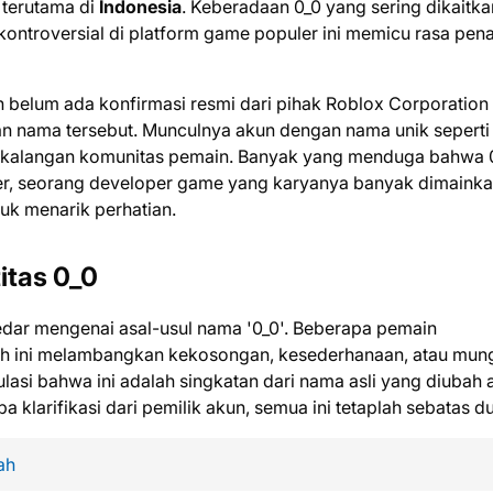
 terutama di
Indonesia
. Keberadaan 0_0 yang sering dikaitka
kontroversial di platform game populer ini memicu rasa pen
dan belum ada konfirmasi resmi dari pihak Roblox Corporation
 nama tersebut. Munculnya akun dengan nama unik seperti 
 di kalangan komunitas pemain. Banyak yang menduga bahwa 
er, seorang developer game yang karyanya banyak dimainka
uk menarik perhatian.
itas 0_0
redar mengenai asal-usul nama '0_0'. Beberapa pemain
ah ini melambangkan kekosongan, kesederhanaan, atau mun
asi bahwa ini adalah singkatan dari nama asli yang diubah 
a klarifikasi dari pemilik akun, semua ini tetaplah sebatas d
ah