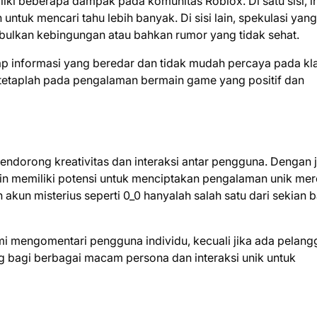
iki beberapa dampak pada komunitas Roblox. Di satu sisi, in
ntuk mencari tahu lebih banyak. Di sisi lain, spekulasi yang
bulkan kebingungan atau bahkan rumor yang tidak sehat.
adap informasi yang beredar dan tidak mudah percaya pada kl
 tetaplah pada pengalaman bermain game yang positif dan
endorong kreativitas dan interaksi antar pengguna. Dengan 
in memiliki potensi untuk menciptakan pengalaman unik me
 akun misterius seperti 0_0 hanyalah salah satu dari sekian 
smi mengomentari pengguna individu, kecuali jika ada pelang
ng bagi berbagai macam persona dan interaksi unik untuk